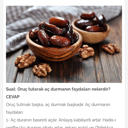
Sual: Oruç tutarak aç durmanın faydaları nelerdir?
CEVAP
Oruç tutmak başka, aç durmak başkadır. Aç durmanın
faydaları:
1- Aç duranın basireti açılır. Anlayış kabiliyeti artar. Hadis-i
şerifte,(Aç duranın idraki artar, zekası açılır) ve (Tefekkür,