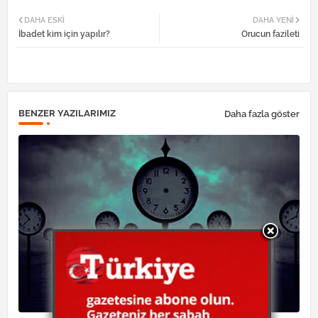
Twi
Wh
DAHA ESKI
DAHA YENI
İbadet kim için yapılır?
Orucun fazileti
tter
atsa
pp
BENZER YAZILARIMIZ
Daha fazla göster