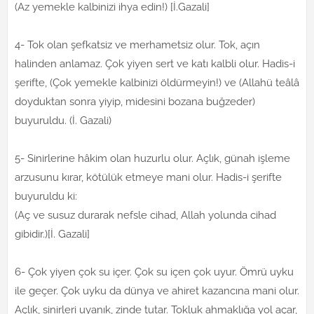
(Az yemekle kalbinizi ihya edin!) [İ.Gazali]
4- Tok olan şefkatsiz ve merhametsiz olur. Tok, açın
halinden anlamaz. Çok yiyen sert ve katı kalbli olur. Hadis-i
şerifte, (Çok yemekle kalbinizi öldürmeyin!) ve (Allahü teâlâ
doyduktan sonra yiyip, midesini bozana buğzeder)
buyuruldu. (İ. Gazali)
5- Sinirlerine hâkim olan huzurlu olur. Açlık, günah işleme
arzusunu kırar, kötülük etmeye mani olur. Hadis-i şerifte
buyuruldu ki:
(Aç ve susuz durarak nefsle cihad, Allah yolunda cihad
gibidir.)[İ. Gazali]
6- Çok yiyen çok su içer. Çok su içen çok uyur. Ömrü uyku
ile geçer. Çok uyku da dünya ve ahiret kazancına mani olur.
Açlık, sinirleri uyanık, zinde tutar. Tokluk ahmaklığa yol açar,