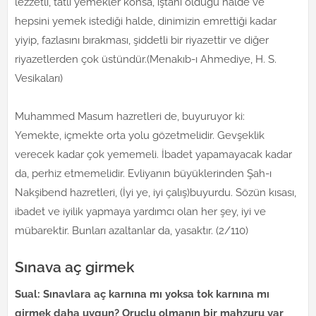
lezzetli, tatlı yemekler konsa, iştahı olduğu halde ve
hepsini yemek istediği halde, dinimizin emrettiği kadar
yiyip, fazlasını bırakması, şiddetli bir riyazettir ve diğer
riyazetlerden çok üstündür.(Menakıb-ı Ahmediye, H. S.
Vesikaları)
Muhammed Masum hazretleri de, buyuruyor ki:
Yemekte, içmekte orta yolu gözetmelidir. Gevşeklik
verecek kadar çok yememeli. İbadet yapamayacak kadar
da, perhiz etmemelidir. Evliyanın büyüklerinden Şah-ı
Nakşibend hazretleri, (İyi ye, iyi çalış)buyurdu. Sözün kısası,
ibadet ve iyilik yapmaya yardımcı olan her şey, iyi ve
mübarektir. Bunları azaltanlar da, yasaktır. (2/110)
Sınava aç girmek
Sual: Sınavlara aç karnına mı yoksa tok karnına mı
girmek daha uygun? Oruçlu olmanın bir mahzuru var