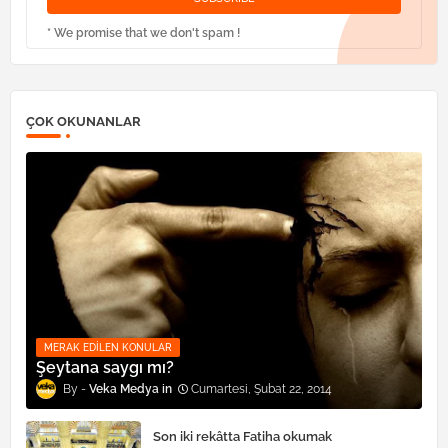
* We promise that we don't spam !
ÇOK OKUNANLAR
MERAK EDILEN KONULAR
Şeytana saygı mı?
Veka Medya
Cumartesi, Şubat 22, 2014
Son iki rekâtta Fatiha okumak