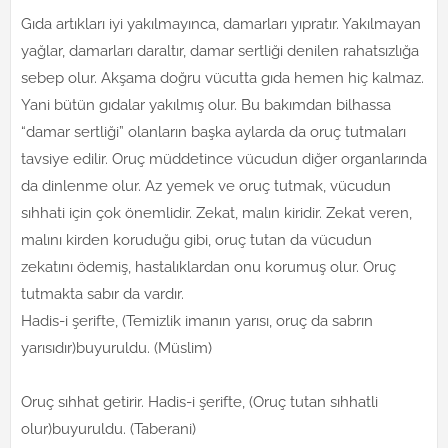
Gıda artıkları iyi yakılmayınca, damarları yıpratır. Yakılmayan
yağlar, damarları daraltır, damar sertliği denilen rahatsızlığa
sebep olur. Akşama doğru vücutta gıda hemen hiç kalmaz.
Yani bütün gıdalar yakılmış olur. Bu bakımdan bilhassa
“damar sertliği” olanların başka aylarda da oruç tutmaları
tavsiye edilir. Oruç müddetince vücudun diğer organlarında
da dinlenme olur. Az yemek ve oruç tutmak, vücudun
sıhhati için çok önemlidir. Zekat, malın kiridir. Zekat veren,
malını kirden koruduğu gibi, oruç tutan da vücudun
zekatını ödemiş, hastalıklardan onu korumuş olur. Oruç
tutmakta sabır da vardır.
Hadis-i şerifte, (Temizlik imanın yarısı, oruç da sabrın
yarısıdır)buyuruldu. (Müslim)
Oruç sıhhat getirir. Hadis-i şerifte, (Oruç tutan sıhhatli
olur)buyuruldu. (Taberani)