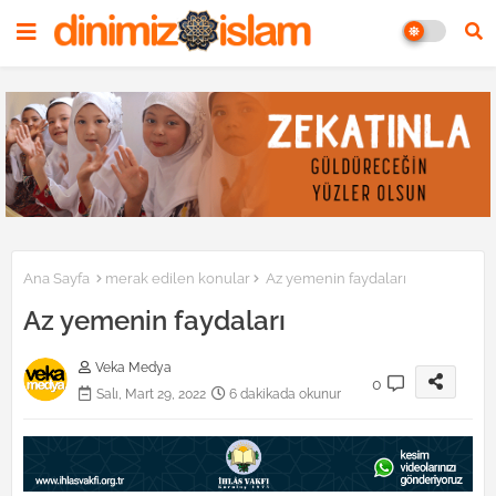
Ana Sayfa
merak edilen konular
Az yemenin faydaları
Az yemenin faydaları
Veka Medya
0
Salı, Mart 29, 2022
6 dakikada okunur