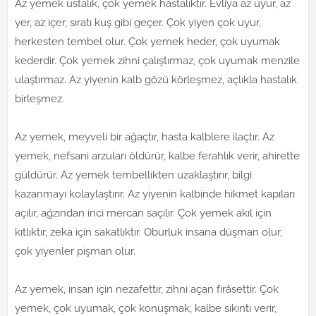
Az yemek ustalık, çok yemek hastalıktır. Evliya az uyur, az
yer, az içer, sıratı kuş gibi geçer. Çok yiyen çok uyur,
herkesten tembel olur. Çok yemek heder, çok uyumak
kederdir. Çok yemek zihni çalıştırmaz, çok uyumak menzile
ulaştırmaz. Az yiyenin kalb gözü körleşmez, açlıkla hastalık
birleşmez.
Az yemek, meyveli bir ağaçtır, hasta kalblere ilaçtır. Az
yemek, nefsani arzuları öldürür, kalbe ferahlık verir, ahirette
güldürür. Az yemek tembellikten uzaklaştırır, bilgi
kazanmayı kolaylaştırır. Az yiyenin kalbinde hikmet kapıları
açılır, ağzından inci mercan saçılır. Çok yemek akıl için
kıtlıktır, zeka için sakatlıktır. Oburluk insana düşman olur,
çok yiyenler pişman olur.
Az yemek, insan için nezafettir, zihni açan firâsettir. Çok
yemek, çok uyumak, çok konuşmak, kalbe sıkıntı verir,