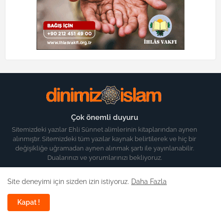
Çok önemli duyuru
Sitemizdeki yazılar Ehli Sünnet alimlerinin kitaplarından aynen
alınmıştır. Sitemizdeki tüm yazılar kaynak belirtilerek ve hiç bir
değişikliğe uğramadan aynen alınmak şartı ile yayınlanabilir.
Dualarınızı ve yorumlarınızı bekliyoruz.
Site deneyimi için sizden izin istiyoruz.
Daha Fazla
Kapat !
Son yazılar