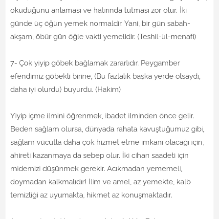
okuduğunu anlaması ve hatırında tutması zor olur. İki
günde üç öğün yemek normaldir. Yani, bir gün sabah-
akşam, öbür gün öğle vakti yemelidir. (Teshil-ül-menafi)
7- Çok yiyip göbek bağlamak zararlıdır. Peygamber
efendimiz göbekli birine, (Bu fazlalık başka yerde olsaydı,
daha iyi olurdu) buyurdu. (Hakim)
Yiyip içme ilmini öğrenmek, ibadet ilminden önce gelir.
Beden sağlam olursa, dünyada rahata kavuştuğumuz gibi,
sağlam vücutla daha çok hizmet etme imkanı olacağı için,
ahireti kazanmaya da sebep olur. İki cihan saadeti için
midemizi düşünmek gerekir. Acıkmadan yememeli,
doymadan kalkmalıdır! İlim ve amel, az yemekte, kalb
temizliği az uyumakta, hikmet az konuşmaktadır.