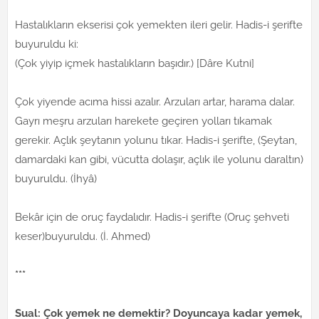
Hastalıkların ekserisi çok yemekten ileri gelir. Hadis-i şerifte
buyuruldu ki:
(Çok yiyip içmek hastalıkların başıdır.) [Dâre Kutni]
Çok yiyende acıma hissi azalır. Arzuları artar, harama dalar.
Gayrı meşru arzuları harekete geçiren yolları tıkamak
gerekir. Açlık şeytanın yolunu tıkar. Hadis-i şerifte, (Şeytan,
damardaki kan gibi, vücutta dolaşır, açlık ile yolunu daraltın)
buyuruldu. (İhyâ)
Bekâr için de oruç faydalıdır. Hadis-i şerifte (Oruç şehveti
keser)buyuruldu. (İ. Ahmed)
***
Sual: Çok yemek ne demektir? Doyuncaya kadar yemek,