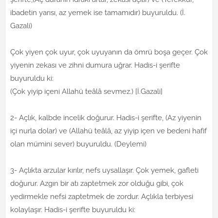
ibadetin yarısı, az yemek ise tamamıdır) buyuruldu. (İ.
Gazali)
Çok yiyen çok uyur, çok uyuyanın da ömrü boşa geçer. Çok
yiyenin zekası ve zihni dumura uğrar. Hadis-i şerifte
buyuruldu ki:
(Çok yiyip içeni Allahü teâlâ sevmez.) [İ.Gazali]
2- Açlık, kalbde incelik doğurur. Hadis-i şerifte, (Az yiyenin
içi nurla dolar) ve (Allahü teâlâ, az yiyip içen ve bedeni hafif
olan mümini sever) buyuruldu. (Deylemi)
3- Açlıkta arzular kırılır, nefs uysallaşır. Çok yemek, gafleti
doğurur. Azgın bir atı zaptetmek zor olduğu gibi, çok
yedirmekle nefsi zaptetmek de zordur. Açlıkla terbiyesi
kolaylaşır. Hadis-i şerifte buyuruldu ki: