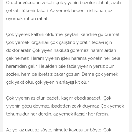
Oruçtur vücudun zekatı, çok yiyenin bozulur sıhhati, azalır
şefkati, tükenir takati. Az yemek bedenin istirahatı, az
uyumak ruhun rahatı.
Çok yiyerek kalbini öldürme, şeytanı kendine güldürme!
Çok yemek, organları çok çalıştırıp yıpratır, tedavi için
doktor aratır. Çok yiyen hakikati göremez, haramlardan
çekinemez. Haram yiyenin işleri harama yönelir, her bela
haramdan gelir. Helalden bile fazla yiyenin yersiz olur
sözleri, hem de ibretsiz bakar gözleri. Deme çok yemek
çok yakıt olur, çok yiyenin anlayışı kıt olur.
Çok yiyenin az olur ibadeti, kaçırır ebedi saadeti. Çok
yiyenin gözü doymaz, ibadetten zevk duymaz. Çok yemek
tohumudur her derdin, az yemek ilacıdır her ferdin.
Az ye, az uyu, az söyle, nimete kavuşulur böyle. Çok