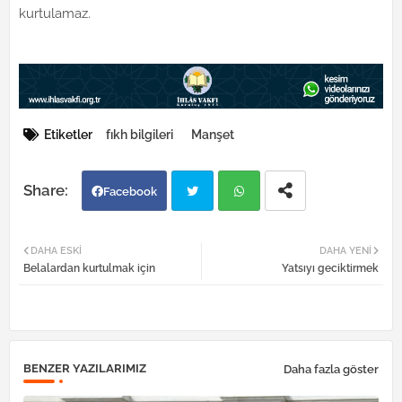
kurtulamaz.
Etiketler
fıkh bilgileri
Manşet
Facebook
Twi
Wh
DAHA ESKI
DAHA YENI
Belalardan kurtulmak için
Yatsıyı geciktirmek
tter
atsa
pp
BENZER YAZILARIMIZ
Daha fazla göster