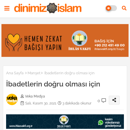
Ana Sayfa
Manşet
İbadetlerin doğru olması için
İbadetlerin doğru olması için
Veka Medya
0
Salı, Kasım 30, 2021
3 dakikada okunur