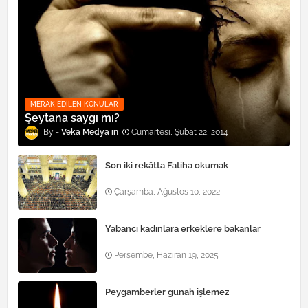
MERAK EDILEN KONULAR
Şeytana saygı mı?
Veka Medya
Cumartesi, Şubat 22, 2014
Son iki rekâtta Fatiha okumak
Çarşamba, Ağustos 10, 2022
Yabancı kadınlara erkeklere bakanlar
Perşembe, Haziran 19, 2025
Peygamberler günah işlemez