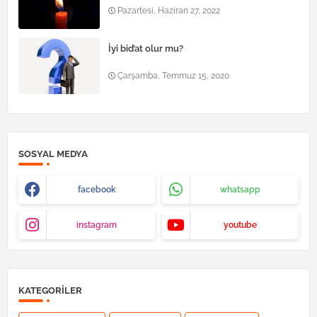
Pazartesi, Haziran 27, 2022
İyi bid’at olur mu?
Çarşamba, Temmuz 15, 2020
SOSYAL MEDYA
facebook
whatsapp
instagram
youtube
KATEGORILER