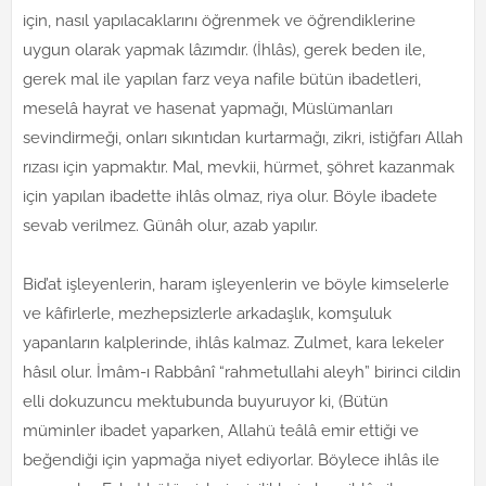
için, nasıl yapılacaklarını öğrenmek ve öğrendiklerine
uygun olarak yapmak lâzımdır. (İhlâs), gerek beden ile,
gerek mal ile yapılan farz veya nafile bütün ibadetleri,
meselâ hayrat ve hasenat yapmağı, Müslümanları
sevindirmeği, onları sıkıntıdan kurtarmağı, zikri, istiğfarı Allah
rızası için yapmaktır. Mal, mevkii, hürmet, şöhret kazanmak
için yapılan ibadette ihlâs olmaz, riya olur. Böyle ibadete
sevab verilmez. Günâh olur, azab yapılır.
Bid’at işleyenlerin, haram işleyenlerin ve böyle kimselerle
ve kâfirlerle, mezhepsizlerle arkadaşlık, komşuluk
yapanların kalplerinde, ihlâs kalmaz. Zulmet, kara lekeler
hâsıl olur. İmâm-ı Rabbânî “rahmetullahi aleyh” birinci cildin
elli dokuzuncu mektubunda buyuruyor ki, (Bütün
müminler ibadet yaparken, Allahü teâlâ emir ettiği ve
beğendiği için yapmağa niyet ediyorlar. Böylece ihlâs ile