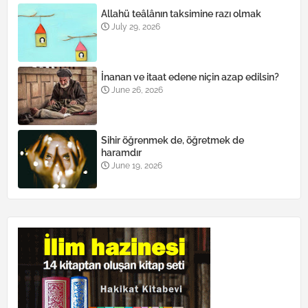
Allahü teâlânın taksimine razı olmak
July 29, 2026
İnanan ve itaat edene niçin azap edilsin?
June 26, 2026
Sihir öğrenmek de, öğretmek de
haramdır
June 19, 2026