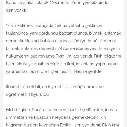
Konu ile alakalı olarak Mecmû'a-i Zühdiyye kitabında
deniyor ki:
“Fıkıh kelimesi, arapçada, fekıha yefkahü şeklinde
kullanılınca, yani dördüncü babtan olunca, bilmek, anlamak
demektir. Beşinci babtan olunca, İslâmiyetin hükümlerini
bilmek, anlamak demektir. Ahkam-ı islamiyyeyi, İslâmiyetin
hükümlerini bildiren ilme Fıkıh ilmi adı verildi. Fıkıh bilgilerini
bilen kimseye Fakîh denir. Fıkıh ilmi, insanların yapması ve
yapmaması lazım olan işleri bildirir. Hadis-i şerifde;
(İbadetlerin efdali, en kıymetlisi, fıkıh öğrenmek ve
öğretmektir) byuruldu.
Fıkıh bilgileri, Kur’ân-ı kerimden, hadis-i şeriflerden, icma-ı
ümmetten ve kıyâsdan meydana gelmektedir. Fıkıh
bilgisinin bu dört kaynağına Edille-i şer'iyye denir. Fıkıh ilmi