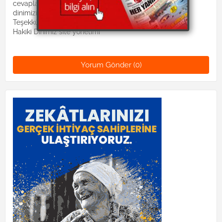
cevaplandırılacaktır. Lütfen suallerinizi:
dinimizislam2@gmail.com mail adresine gönderiniz.
Teşekkürler.
Hakiki Dinimiz site yönetimi
Yorum Gönder (0)