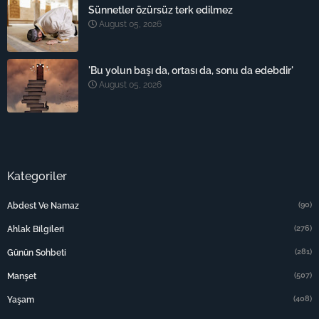
Sünnetler özürsüz terk edilmez
August 05, 2026
'Bu yolun başı da, ortası da, sonu da edebdir'
August 05, 2026
Kategoriler
(90)
Abdest Ve Namaz
(276)
Ahlak Bilgileri
(281)
Günün Sohbeti
(507)
Manşet
(408)
Yaşam