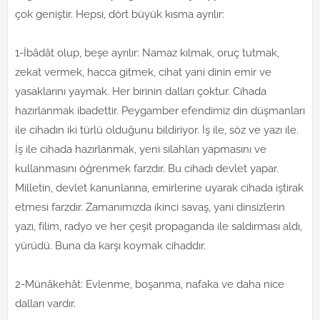
çok geniştir. Hepsi, dört büyük kısma ayrılır:
1-İbâdât olup, beşe ayrılır: Namaz kılmak, oruç tutmak,
zekat vermek, hacca gitmek, cihat yani dinin emir ve
yasaklarını yaymak. Her birinin dalları çoktur. Cihada
hazırlanmak ibadettir. Peygamber efendimiz din düşmanları
ile cihadın iki türlü olduğunu bildiriyor. İş ile, söz ve yazı ile.
İş ile cihada hazırlanmak, yeni silahları yapmasını ve
kullanmasını öğrenmek farzdır. Bu cihadı devlet yapar.
Milletin, devlet kanunlarına, emirlerine uyarak cihada iştirak
etmesi farzdır. Zamanımızda ikinci savaş, yani dinsizlerin
yazı, filim, radyo ve her çeşit propaganda ile saldırması aldı,
yürüdü. Buna da karşı koymak cihaddır.
2-Münâkehât: Evlenme, boşanma, nafaka ve daha nice
dalları vardır.