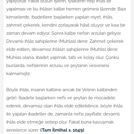
yapıyorlar. Fakat bütün işlerin, iyiliklerin hep ihlâs ile
yapılması ve bu ihlâsın kalbe hemen gelmesi lâzımdır. Bazı
kimselerde, ibadetlere başlarken yapılan niyet, ihlâs,
zahmet çekerek, kendini zorlayarak hâsıl oluyor ve kısa bir
zaman devam ediyor. Sonra kalbe nefsin arzuları geliyor.
Devamlı ihlâs sahiplerine (Muhlas) denir. Zahmet çekerek
elde edilen, devamsız ihlâsın sahiplerine (Muhlis) denir.
Muhlas olana, ibadet yapmak, tatlı ve kolay olur. Çünkü
bunlarda, nefslerinin arzusu ve şeytanın vesvesesi
kalmamıştır.
Böyle ihlâs, insanın kalbine ancak bir Velinin kalbinden
gelir). İbadete başlarken nefs ve şeytan ile mücadele
ederek, devamsız olan ihlâs elde edilebilince, böyle ihlâs
ile yapılan ibadetler de, zamanla nefsi zayıflatır, devamlı
ihlâs elde etmeğe sebep olur. Fakat buna kavuşmak
senelerce sürer.
(Tam İlmihal s. 1049)