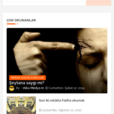
ÇOK OKUNANLAR
MERAK EDILEN KONULAR
Şeytana saygı mı?
Veka Medya
Cumartesi, Şubat 22, 2014
Son iki rekâtta Fatiha okumak
Çarşamba, Ağustos 10, 2022