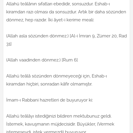
Allahü teâlânın sıfatları ebedidir, sonsuzdur. Eshab-ı
kiramdan razı olması da sonsuzdur. Artık bir daha sözünden
dönmez, hep razıdır. İki âyet-i kerime meali:
(Allah asla sözünden dönmez.) [Al-i İmran 9, Zümer 20, Rad
31]
(Allah vaadinden dönmez.) [Rum 6]
Allahü teâlâ sözünden dönmeyeceği için, Eshab-ı
kiramdan hiçbiri, sonradan kâfir olmamıştır.
İmam-ı Rabbani hazretleri de buyuruyor ki:
Allahü teâlâyı istediğinizi bildiren mektubunuz geldi.
İstemek, kavuşmanın müjdecisidir. Büyükler, (Vermek
istemeseydi, istek vermezdi) buyuruyor.