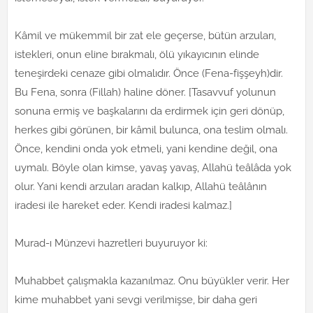
Kâmil ve mükemmil bir zat ele geçerse, bütün arzuları,
istekleri, onun eline bırakmalı, ölü yıkayıcının elinde
teneşirdeki cenaze gibi olmalıdır. Önce (Fena-fişşeyh)dir.
Bu Fena, sonra (Fillah) haline döner. [Tasavvuf yolunun
sonuna ermiş ve başkalarını da erdirmek için geri dönüp,
herkes gibi görünen, bir kâmil bulunca, ona teslim olmalı.
Önce, kendini onda yok etmeli, yani kendine değil, ona
uymalı. Böyle olan kimse, yavaş yavaş, Allahü teâlâda yok
olur. Yani kendi arzuları aradan kalkıp, Allahü teâlânın
iradesi ile hareket eder. Kendi iradesi kalmaz.]
Murad-ı Münzevi hazretleri buyuruyor ki:
Muhabbet çalışmakla kazanılmaz. Onu büyükler verir. Her
kime muhabbet yani sevgi verilmişse, bir daha geri