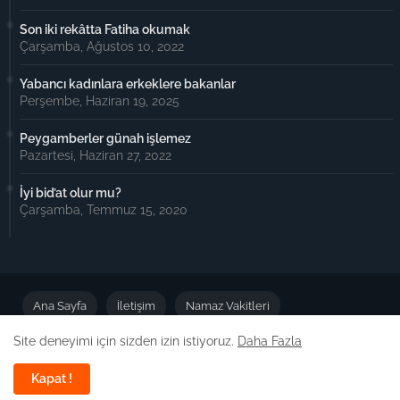
Son iki rekâtta Fatiha okumak
Çarşamba, Ağustos 10, 2022
Yabancı kadınlara erkeklere bakanlar
Perşembe, Haziran 19, 2025
Peygamberler günah işlemez
Pazartesi, Haziran 27, 2022
İyi bid’at olur mu?
Çarşamba, Temmuz 15, 2020
Ana Sayfa
İletişim
Namaz Vakitleri
Site deneyimi için sizden izin istiyoruz.
Daha Fazla
Önemli Duyuru
Kapat !
Dizayn -
Free Blogger Templates
| Yayın:
Dinimiz İslam