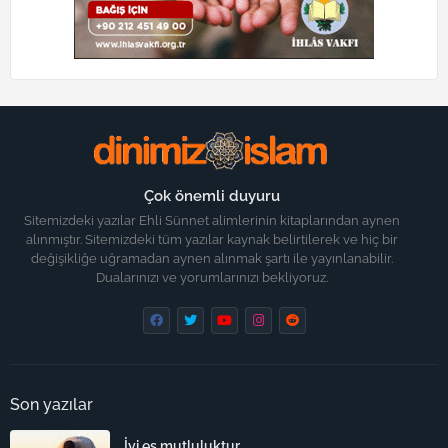
Çok önemli duyuru
Sitemizdeki yazılar Ehli Sünnet alimlerinin kitaplarından aynen
alınmıştır. Sitemizdeki tüm yazılar kaynak belirtilerek ve hiç bir
değişikliğe uğramadan aynen alınmak şartı ile yayınlanabilir.
Dualarınızı ve yorumlarınızı bekliyoruz.
Son yazılar
İyi eş mutluluktur