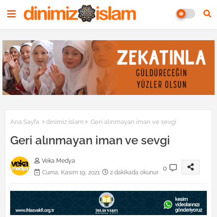
Ana Sayfa
dinimiz islam
Geri alınmayan iman ve sevgi
Geri alınmayan iman ve sevgi
Veka Medya
0
Cuma, Kasım 19, 2021
2 dakikada okunur