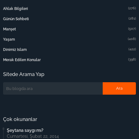
(276)
Ahlak Bilgileri
(281)
Günün Sohbeti
(507)
Manşet
(408)
Yaşam
(422)
Dinimiz Islam
(398)
Merak Edilen Konular
Sitede Arama Yap
Çok okunanlar
Şeytana saygı mı?
Cumartesi, Şubat 22, 2014