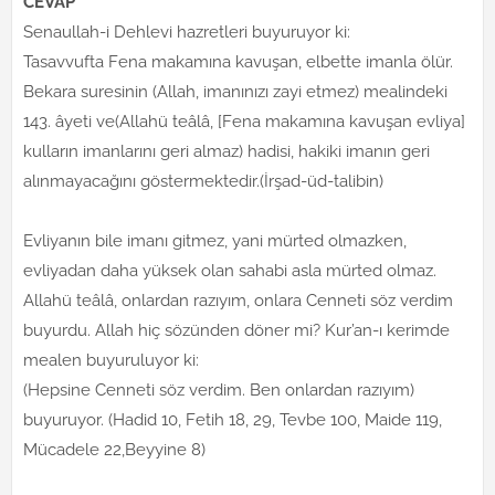
CEVAP
Senaullah-i Dehlevi hazretleri buyuruyor ki:
Tasavvufta Fena makamına kavuşan, elbette imanla ölür.
Bekara suresinin (Allah, imanınızı zayi etmez) mealindeki
143. âyeti ve(Allahü teâlâ, [Fena makamına kavuşan evliya]
kulların imanlarını geri almaz) hadisi, hakiki imanın geri
alınmayacağını göstermektedir.(İrşad-üd-talibin)
Evliyanın bile imanı gitmez, yani mürted olmazken,
evliyadan daha yüksek olan sahabi asla mürted olmaz.
Allahü teâlâ, onlardan razıyım, onlara Cenneti söz verdim
buyurdu. Allah hiç sözünden döner mi? Kur’an-ı kerimde
mealen buyuruluyor ki:
(Hepsine Cenneti söz verdim. Ben onlardan razıyım)
buyuruyor. (Hadid 10, Fetih 18, 29, Tevbe 100, Maide 119,
Mücadele 22,Beyyine 8)