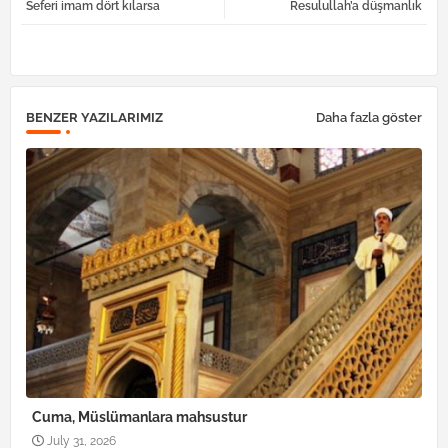
Seferi imam dört kılarsa
Resulullah’a düşmanlık
tter
atsa
pp
BENZER YAZILARIMIZ
Daha fazla göster
Cuma, Müslümanlara mahsustur
July 31, 2026