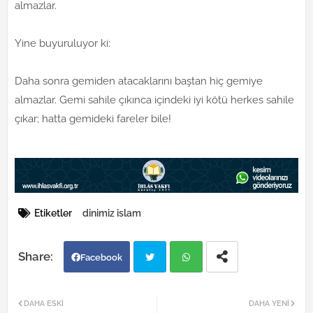
almazlar.
Yine buyuruluyor ki:
Daha sonra gemiden atacaklarını baştan hiç gemiye
almazlar. Gemi sahile çıkınca içindeki iyi kötü herkes sahile
çıkar; hatta gemideki fareler bile!
Etiketler
dinimiz islam
Facebook
Twi
Wh
DAHA ESKI
DAHA YENI