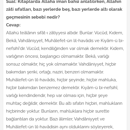
Sual: Kitaplarda Allaha iman bahsi anlatılırken, Allahın
zâti sıfatları, bazı yerlerde beş, bazı yerlerde altı olarak
geçmesinin sebebi nedir?
Cevap:
Allahü teâlânın sıfât-ı zâtiyyesi altıdır. Bunlar: Vücûd, Kıdem,
Bekâ, Vahdâniyyet, Muhâlefet-ün lil-havâdis ve Kıyâm-ü bi-
nefsihî'dir. Vücûd, kendiliğinden var olmak demektir. Kıdem,
varlığının öncesi, başlangıcı olmamaktır. Bekâ, varlığı
sonsuz olmaktır, hiç yok olmamaktır. Vahdâniyyet, hiçbir
bakımdan şeriki, ortağı, naziri, benzeri olmamaktır.
Muhâlefet-ün lil-havâdis, hiçbir şeyinde, hiçbir mahluka,
hiçbir bakımdan benzemez demektir. Kıyâm-ü bi-nefsihî,
varlığı kendindendir, hep var olması için, hiçbir şeye
muhtaç değildir, demektir. Bu altı sıfatın hiçbiri, mahlukların
hiçbirinde yoktur. Bunların, mahluklara hiçbir surette
bağlantıları da yoktur. Bazı âlimler, Vahdâniyyet ve
Muhâlefet-ün lil-havâdisin aynı olduklarını söyleyerek,