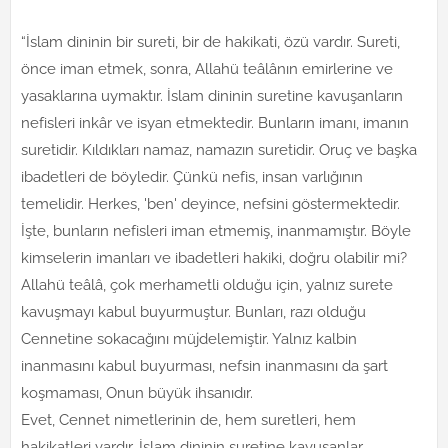
“İslam dininin bir sureti, bir de hakikati, özü vardır. Sureti,
önce iman etmek, sonra, Allahü teâlânın emirlerine ve
yasaklarına uymaktır. İslam dininin suretine kavuşanların
nefisleri inkâr ve isyan etmektedir. Bunların imanı, imanın
suretidir. Kıldıkları namaz, namazın suretidir. Oruç ve başka
ibadetleri de böyledir. Çünkü nefis, insan varlığının
temelidir. Herkes, 'ben' deyince, nefsini göstermektedir.
İşte, bunların nefisleri iman etmemiş, inanmamıştır. Böyle
kimselerin imanları ve ibadetleri hakiki, doğru olabilir mi?
Allahü teâlâ, çok merhametli olduğu için, yalnız surete
kavuşmayı kabul buyurmuştur. Bunları, razı olduğu
Cennetine sokacağını müjdelemiştir. Yalnız kalbin
inanmasını kabul buyurması, nefsin inanmasını da şart
koşmaması, Onun büyük ihsanıdır.
Evet, Cennet nimetlerinin de, hem suretleri, hem
hakikatleri vardır. İslam dininin suretine kavuşanlar,