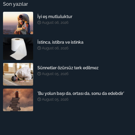
Son yazılar
İyi eş mutluluktur
August 06, 2026
İstinca, istibra ve istinka
August 06, 2026
Sünnetler özürsüz terk edilmez
August 05, 2026
'Bu yolun başı da, ortası da, sonu da edebdir'
August 05, 2026