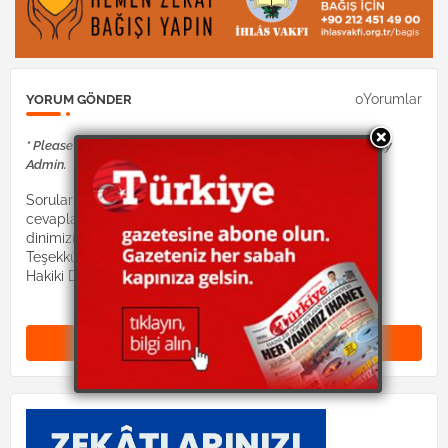
0Yorumlar
YORUM GÖNDER
* Please Don't Spam Here. All the Comments are Reviewed by
Admin.
Sorularınız Dinimiz İslam hocaları tarafından
cevaplandırılacaktır. Lütfen suallerinizi:
dinimizislam2@gmail.com mail adresine gönderiniz.
Teşekkürler.
Hakiki Dinimiz site yönetimi
Yorum Gönder (0)