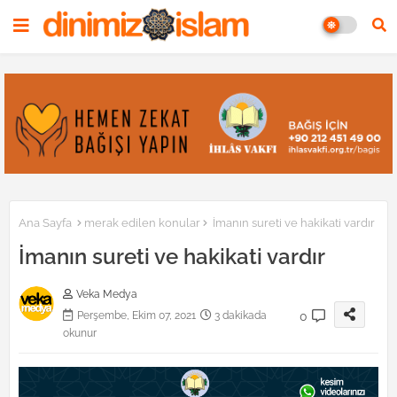
Ana Sayfa
merak edilen konular
İmanın sureti ve hakikati vardır
İmanın sureti ve hakikati vardır
Veka Medya
0
Perşembe, Ekim 07, 2021
3 dakikada
okunur