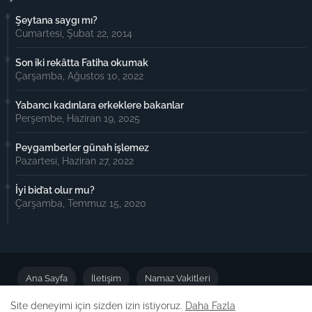
Şeytana saygı mı?
Cumartesi, Şubat 22, 2014
Son iki rekâtta Fatiha okumak
Çarşamba, Ağustos 10, 2022
Yabancı kadınlara erkeklere bakanlar
Perşembe, Haziran 19, 2025
Peygamberler günah işlemez
Pazartesi, Haziran 27, 2022
İyi bid’at olur mu?
Çarşamba, Temmuz 15, 2020
Ana Sayfa
İletişim
Namaz Vakitleri
Site deneyimi için sizden izin istiyoruz.
Daha Fazla
Önemli Duyuru