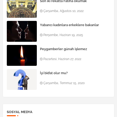
Son iki rekâtta Fatiha okumak
Çarşamba, Ağustos 10, 2022
Yabancı kadınlara erkeklere bakanlar
Perşembe, Haziran 19, 2025
Peygamberler günah işlemez
Pazartesi, Haziran 27, 2022
İyi bid’at olur mu?
Çarşamba, Temmuz 15, 2020
SOSYAL MEDYA