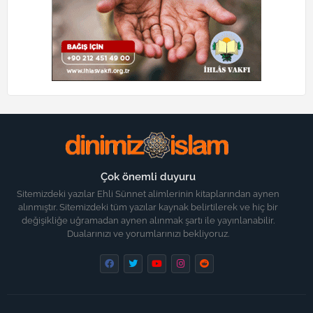
Çok önemli duyuru
Sitemizdeki yazılar Ehli Sünnet alimlerinin kitaplarından aynen
alınmıştır. Sitemizdeki tüm yazılar kaynak belirtilerek ve hiç bir
değişikliğe uğramadan aynen alınmak şartı ile yayınlanabilir.
Dualarınızı ve yorumlarınızı bekliyoruz.