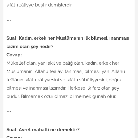
sıfât-ı zâtiyye beştir demişlerdir.
***
Sual: Kadın, erkek her Müslümanın ilk bilmesi, inanması
lazım olan şey nedir?
Cevap:
Mükellef olan, yani akıl ve baliğ olan, kadın, erkek her
Müslümanın, Allahü teâlâyı tanıması, bilmesi, yani Allahü
teâlânın sıfât-ı zâtiyyesini ve sıfât-ı sübûtiyyesini, doğru
bilmesi ve inanması lazımdır. Herkese ilk farz olan şey
budur. Bilmemek özür olmaz, bilmemek günah olur.
***
Sual: Avret mahalli ne demektir?
Cevap: