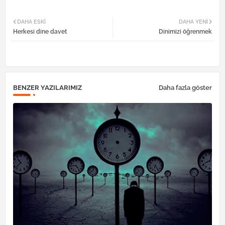
Twi
Wh
DAHA ESKI
DAHA YENI
Herkesi dine davet
Dinimizi öğrenmek
tter
atsa
pp
BENZER YAZILARIMIZ
Daha fazla göster