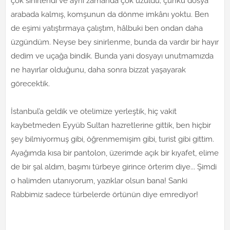
çok sinirlendi ve aynı zamanda çok üzüldü; çünkü dosya
arabada kalmış, komşunun da dönme imkânı yoktu. Ben
de eşimi yatıştırmaya çalıştım, hâlbuki ben ondan daha
üzgündüm. Neyse bey sinirlenme, bunda da vardır bir hayır
dedim ve uçağa bindik. Bunda yani dosyayı unutmamızda
ne hayırlar olduğunu, daha sonra bizzat yaşayarak
görecektik.
İstanbul’a geldik ve otelimize yerleştik, hiç vakit
kaybetmeden Eyyüb Sultan hazretlerine gittik, ben hiçbir
şey bilmiyormuş gibi, öğrenmemişim gibi, turist gibi gittim.
Ayağımda kısa bir pantolon, üzerimde açık bir kıyafet, elime
de bir şal aldım, başımı türbeye girince örterim diye... Şimdi
o halimden utanıyorum, yazıklar olsun bana! Sanki
Rabbimiz sadece türbelerde örtünün diye emrediyor!