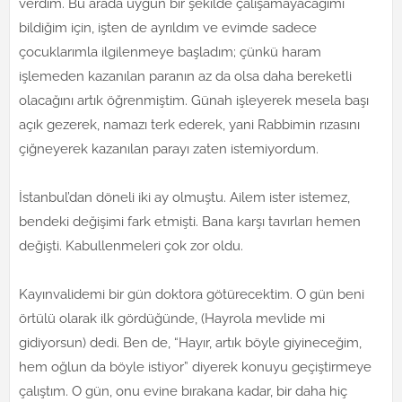
verdim. Bu arada uygun bir şekilde çalışamayacağımı
bildiğim için, işten de ayrıldım ve evimde sadece
çocuklarımla ilgilenmeye başladım; çünkü haram
işlemeden kazanılan paranın az da olsa daha bereketli
olacağını artık öğrenmiştim. Günah işleyerek mesela başı
açık gezerek, namazı terk ederek, yani Rabbimin rızasını
çiğneyerek kazanılan parayı zaten istemiyordum.
İstanbul’dan döneli iki ay olmuştu. Ailem ister istemez,
bendeki değişimi fark etmişti. Bana karşı tavırları hemen
değişti. Kabullenmeleri çok zor oldu.
Kayınvalidemi bir gün doktora götürecektim. O gün beni
örtülü olarak ilk gördüğünde, (Hayrola mevlide mi
gidiyorsun) dedi. Ben de, “Hayır, artık böyle giyineceğim,
hem oğlun da böyle istiyor” diyerek konuyu geçiştirmeye
çalıştım. O gün, onu evine bırakana kadar, bir daha hiç