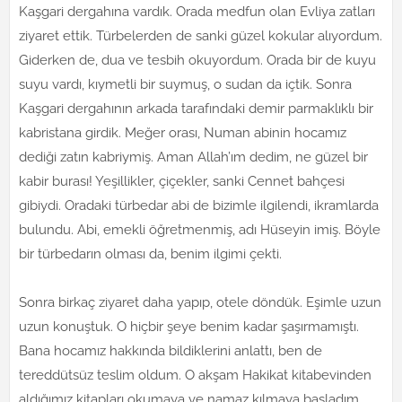
Kaşgari dergahına vardık. Orada medfun olan Evliya zatları
ziyaret ettik. Türbelerden de sanki güzel kokular alıyordum.
Giderken de, dua ve tesbih okuyordum. Orada bir de kuyu
suyu vardı, kıymetli bir suymuş, o sudan da içtik. Sonra
Kaşgari dergahının arkada tarafındaki demir parmaklıklı bir
kabristana girdik. Meğer orası, Numan abinin hocamız
dediği zatın kabriymiş. Aman Allah’ım dedim, ne güzel bir
kabir burası! Yeşillikler, çiçekler, sanki Cennet bahçesi
gibiydi. Oradaki türbedar abi de bizimle ilgilendi, ikramlarda
bulundu. Abi, emekli öğretmenmiş, adı Hüseyin imiş. Böyle
bir türbedarın olması da, benim ilgimi çekti.
Sonra birkaç ziyaret daha yapıp, otele döndük. Eşimle uzun
uzun konuştuk. O hiçbir şeye benim kadar şaşırmamıştı.
Bana hocamız hakkında bildiklerini anlattı, ben de
tereddütsüz teslim oldum. O akşam Hakikat kitabevinden
aldığımız kitapları okumaya ve namaz kılmaya başladım.