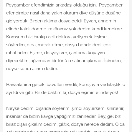
Peygamber efendimizin arkadaşı olduğu için, Peygamber
efendimize nasıl daha yakın olurum diye düşüne düşüne
gidiyorduk. Birden aklıma dosya geldi. Eyvah, annemin
elinde kaldı, dönme imkânımız yok dedim kendi kendime.
Komşum bizi bırakıp acil doktora yetişecek. Eşime
söyledim, o da, merak etme, dosya bende dedi, çok
rahatladım. Eşime, dosyayı ver, çantama koyayım
diyecektim, ağzımdan bir türlü o satırlar çıkmadı. İçimden,
neyse sonra alırım dedim.
Havaalanına geldik, bavulları verdik, komşuyla vedalaştık, o
ayrıldı ve gitti. Bir de baktım ki, dosya eşimin elinde yok!
Neyse dedim, dışarıda söylerim, şimdi söylersem, sinirlenir,
insanlar da bizim kavga yaptığımızı zanneder. Bey, gel biz
biraz dışarı çıkalım dedim, çıktık, dosya nerede dedim. O da