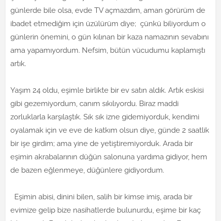
günlerde bile olsa, evde TV açmazdım, aman görürüm de
ibadet etmediğim için üzülürüm diye; çünkü biliyordum o
günlerin önemini, o gün kılınan bir kaza namazının sevabını
ama yapamıyordum. Nefsim, bütün vücudumu kaplamıştı
artık.
Yaşım 24 oldu, eşimle birlikte bir ev satın aldık. Artık eskisi
gibi gezemiyordum, canım sıkılıyordu. Biraz maddi
zorluklarla karşılaştık. Sık sık izne gidemiyorduk, kendimi
oyalamak için ve eve de katkım olsun diye, günde 2 saatlik
bir işe girdim; ama yine de yetiştiremiyorduk. Arada bir
eşimin akrabalarının düğün salonuna yardıma gidiyor, hem
de bazen eğlenmeye, düğünlere gidiyordum.
Eşimin abisi, dinini bilen, salih bir kimse imiş, arada bir
evimize gelip bize nasihatlerde bulunurdu, eşime bir kaç