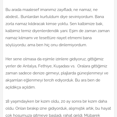
Bu arada maalesef imanımız zayıfladı, ne namaz, ne
abdest… Bunlardan kurtuldum diye seviniyordum. Bana
zorla namaz kıldıracak kimse yoktu. Sen kalbimize bak,
kalbimiz temiz diyenlerdendik yani. Eşim de zaman zaman
namaz kılmamı ve tesettüre riayet etmemi bana
söylüyordu; ama ben hiç onu dinlemiyordum.
Her sene olmasa da eşimle izinlere gidiyoruz, gittiğimiz
yerler de Antalya, Fethiye, Kuşadası vs. Oralara gittiğimiz
zaman sadece denize girmeyi, plajlarda güneşlenmeyi ve
akşamları eğlenmeyi tercih ediyorduk. Bu ara ben de
açıldıkça açıldım.
18 yaşımdayken bir kızım oldu, 20 ay sonra bir kızım daha
oldu. Onları bırakıp izne gidiyorduk, alışmıştık artık, bu hayat
çok hoşumuza gitmeye başladı, rahat geldi. Mübarek