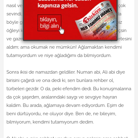
nasıl ve niye geldiğimizi ona da anlatınca sonra, o da çok
sevindi, niyetiniz halismiş, mübarek olsun, bu zamanda
böyle gençler, maşallah dedi. Sonra da eşime, hadi biz
öğleyi kılmaya gidelim, abla da burada oturup çayını içsin
ve gazetesini okusun dedi. Ben de elime Türkiye gazetesini
aldım; ama okumak ne mümkün! Ağlamaktan kendimi
tutamıyordum ve niye ağladığımı da bilmiyordum.
Sonra ikisi de namazdan geldiler. Numan abi, Ali abi diye
birisini çağırdı ve ona dedi ki, sen bunlara rehber ol,
türbeleri gezdir. O da, peki efendim dedi. Bu konuşmalarına
da çok şaşırdım, aralarındaki saygı ve sevgiye hayran
kaldım. Bu arada, ağlamaya devam ediyordum. Eşim de
beni dürtüyordu, ne oluyor diye. Ben de, ne bileyim,
bilmiyorum, kendimi tutamıyorum dedim.