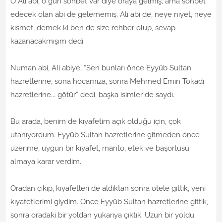
O Ali abi, o gün sohbet var diye oraya gelmiş; ama sohbet
edecek olan abi de gelememiş. Ali abi de, neye niyet, neye
kısmet, demek ki ben de size rehber olup, sevap
kazanacakmışım dedi.
Numan abi, Ali abiye, “Sen bunları önce Eyyüb Sultan
hazretlerine, sona hocamıza, sonra Mehmed Emin Tokadi
hazretlerine... götür” dedi, başka isimler de saydı.
Bu arada, benim de kıyafetim açık olduğu için, çok
utanıyordum. Eyyüb Sultan hazretlerine gitmeden önce
üzerime, uygun bir kıyafet, manto, etek ve başörtüsü
almaya karar verdim.
Oradan çıkıp, kıyafetleri de aldıktan sonra otele gittik, yeni
kıyafetlerimi giydim. Önce Eyyüb Sultan hazretlerine gittik,
sonra oradaki bir yoldan yukarıya çıktık. Uzun bir yoldu.