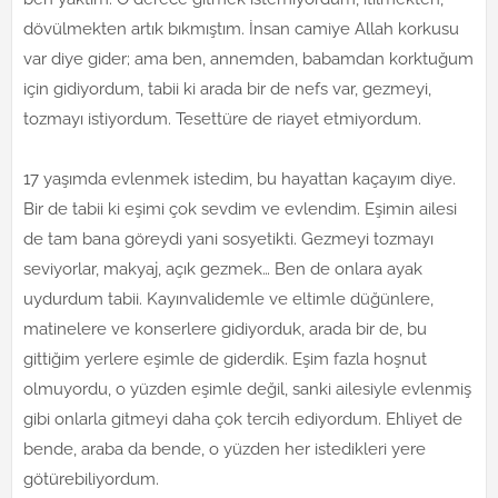
dövülmekten artık bıkmıştım. İnsan camiye Allah korkusu
var diye gider; ama ben, annemden, babamdan korktuğum
için gidiyordum, tabii ki arada bir de nefs var, gezmeyi,
tozmayı istiyordum. Tesettüre de riayet etmiyordum.
17 yaşımda evlenmek istedim, bu hayattan kaçayım diye.
Bir de tabii ki eşimi çok sevdim ve evlendim. Eşimin ailesi
de tam bana göreydi yani sosyetikti. Gezmeyi tozmayı
seviyorlar, makyaj, açık gezmek… Ben de onlara ayak
uydurdum tabii. Kayınvalidemle ve eltimle düğünlere,
matinelere ve konserlere gidiyorduk, arada bir de, bu
gittiğim yerlere eşimle de giderdik. Eşim fazla hoşnut
olmuyordu, o yüzden eşimle değil, sanki ailesiyle evlenmiş
gibi onlarla gitmeyi daha çok tercih ediyordum. Ehliyet de
bende, araba da bende, o yüzden her istedikleri yere
götürebiliyordum.