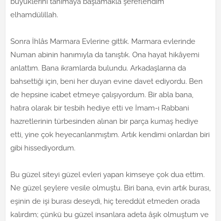
büyüklerini tanımaya başlamakla şereflendim
elhamdülillah.
Sonra İhlâs Marmara Evlerine gittik. Marmara evlerinde
Numan abinin hanımıyla da tanıştık. Ona hayat hikâyemi
anlattım. Bana ikramlarda bulundu. Arkadaşlarına da
bahsettiği için, beni her duyan evine davet ediyordu. Ben
de hepsine icabet etmeye çalışıyordum. Bir abla bana,
hatıra olarak bir tesbih hediye etti ve İmam-ı Rabbani
hazretlerinin türbesinden alınan bir parça kumaş hediye
etti, yine çok heyecanlanmıştım. Artık kendimi onlardan biri
gibi hissediyordum.
Bu güzel siteyi güzel evleri yapan kimseye çok dua ettim.
Ne güzel şeylere vesile olmuştu. Biri bana, evin artık burası,
eşinin de işi burası deseydi, hiç tereddüt etmeden orada
kalırdım; çünkü bu güzel insanlara adeta âşık olmuştum ve