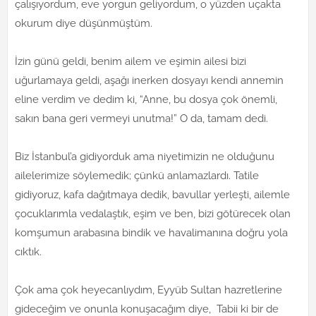
çalışıyordum, eve yorgun geliyordum, o yüzden uçakta
okurum diye düşünmüştüm.
İzin günü geldi, benim ailem ve eşimin ailesi bizi
uğurlamaya geldi, aşağı inerken dosyayı kendi annemin
eline verdim ve dedim ki, “Anne, bu dosya çok önemli,
sakın bana geri vermeyi unutma!” O da, tamam dedi.
Biz İstanbul’a gidiyorduk ama niyetimizin ne olduğunu
ailelerimize söylemedik; çünkü anlamazlardı. Tatile
gidiyoruz, kafa dağıtmaya dedik, bavullar yerleşti, ailemle
çocuklarımla vedalaştık, eşim ve ben, bizi götürecek olan
komşumun arabasına bindik ve havalimanına doğru yola
cıktık.
Çok ama çok heyecanlıydım, Eyyüb Sultan hazretlerine
gideceğim ve onunla konuşacağım diye, Tabii ki bir de