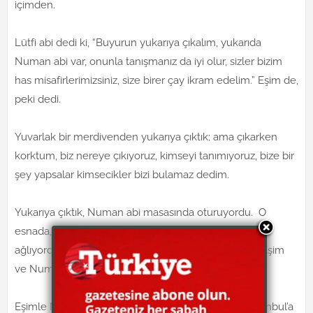
içimden.
Lütfi abi dedi ki, “Buyurun yukarıya çıkalım, yukarıda
Numan abi var, onunla tanışmanız da iyi olur, sizler bizim
has misafirlerimizsiniz, size birer çay ikram edelim.” Eşim de,
peki dedi.
Yuvarlak bir merdivenden yukarıya çıktık; ama çıkarken
korktum, biz nereye çıkıyoruz, kimseyi tanımıyoruz, bize bir
şey yapsalar kimsecikler bizi bulamaz dedim.
Yukarıya çıktık, Numan abi masasında oturuyordu. O
esnada, bana ne olduğunu anlamadım; ama hep
ağlıyordum istemeden, ağlamaktan konuşamadım. Eşim
ve Numan abi, buna ne oldu diye şaşırdılar.
Eşimle Numan abi biraz sohbet edip, eşim, bizim İstanbul’a