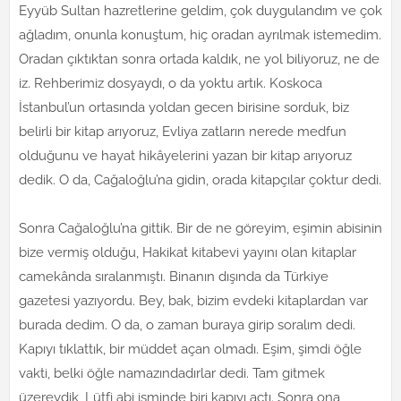
Eyyüb Sultan hazretlerine geldim, çok duygulandım ve çok
ağladım, onunla konuştum, hiç oradan ayrılmak istemedim.
Oradan çıktıktan sonra ortada kaldık, ne yol biliyoruz, ne de
iz. Rehberimiz dosyaydı, o da yoktu artık. Koskoca
İstanbul’un ortasında yoldan gecen birisine sorduk, biz
belirli bir kitap arıyoruz, Evliya zatların nerede medfun
olduğunu ve hayat hikâyelerini yazan bir kitap arıyoruz
dedik. O da, Cağaloğlu’na gidin, orada kitapçılar çoktur dedi.
Sonra Cağaloğlu’na gittik. Bir de ne göreyim, eşimin abisinin
bize vermiş olduğu, Hakikat kitabevi yayını olan kitaplar
camekânda sıralanmıştı. Binanın dışında da Türkiye
gazetesi yazıyordu. Bey, bak, bizim evdeki kitaplardan var
burada dedim. O da, o zaman buraya girip soralım dedi.
Kapıyı tıklattık, bir müddet açan olmadı. Eşim, şimdi öğle
vakti, belki öğle namazındadırlar dedi. Tam gitmek
üzereydik, Lütfi abi isminde biri kapıyı açtı. Sonra ona