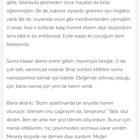
gittik. İstanbul’a gelmeden önce hayatını da biraz
öğrenmiştim. Bir de, kabrine ziyarete gelenler için müjdesi
vardı. Bir de, rüyamda onun gibi merdivenlerden çıkmıştım.
O anda, hep o türbede kalıp hizmet etsem diye düşündüm;
ama tabii ki bu imkânsızdı. Evde kalan iki çocuğum beni
bekliyordu.
Sonra Hasan abinin evine gittim, Hanımıyla tanıştık. O da
çok tatlı, samimi bir insandı. Biraz sohbet ettikten sonra
namazlarımızı kılmak için kalktık. Eteğimde yırtmaç olduğu
için, bana namaz için yeni bir takım verdi.
Bana dedi ki, “Bizim apartmanda bir seyyide hanım
oturuyor. İstersen onu çağırayım da, tanışırsınız.” Tabii, olur
dedim. Ben de artık her şeyi bilmek istiyordum. Bunun için,
merak ettiklerimi, hiç çekinmeden sormaya karar verdim.
Mesela seyyide ne demek diye sordum. Meğer