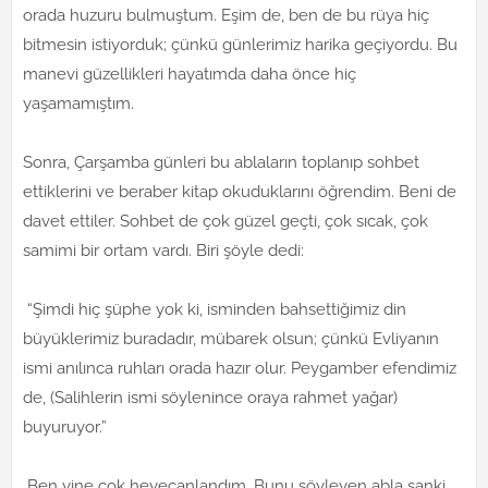
orada huzuru bulmuştum. Eşim de, ben de bu rüya hiç
bitmesin istiyorduk; çünkü günlerimiz harika geçiyordu. Bu
manevi güzellikleri hayatımda daha önce hiç
yaşamamıştım.
Sonra, Çarşamba günleri bu ablaların toplanıp sohbet
ettiklerini ve beraber kitap okuduklarını öğrendim. Beni de
davet ettiler. Sohbet de çok güzel geçti, çok sıcak, çok
samimi bir ortam vardı. Biri şöyle dedi:
“Şimdi hiç şüphe yok ki, isminden bahsettiğimiz din
büyüklerimiz buradadır, mübarek olsun; çünkü Evliyanın
ismi anılınca ruhları orada hazır olur. Peygamber efendimiz
de, (Salihlerin ismi söylenince oraya rahmet yağar)
buyuruyor.”
Ben yine çok heyecanlandım. Bunu söyleyen abla sanki