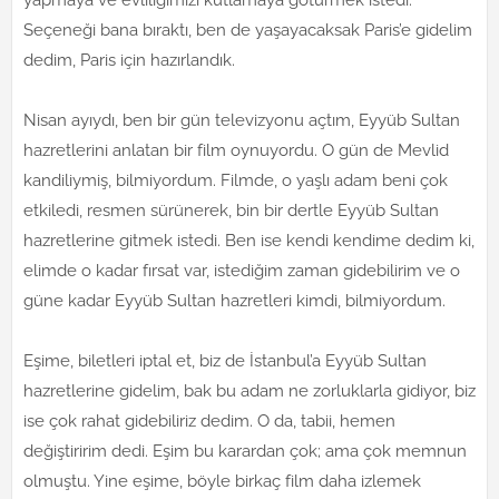
yapmaya ve evliliğimizi kutlamaya götürmek istedi.
Seçeneği bana bıraktı, ben de yaşayacaksak Paris’e gidelim
dedim, Paris için hazırlandık.
Nisan ayıydı, ben bir gün televizyonu açtım, Eyyüb Sultan
hazretlerini anlatan bir film oynuyordu. O gün de Mevlid
kandiliymiş, bilmiyordum. Filmde, o yaşlı adam beni çok
etkiledi, resmen sürünerek, bin bir dertle Eyyüb Sultan
hazretlerine gitmek istedi. Ben ise kendi kendime dedim ki,
elimde o kadar fırsat var, istediğim zaman gidebilirim ve o
güne kadar Eyyüb Sultan hazretleri kimdi, bilmiyordum.
Eşime, biletleri iptal et, biz de İstanbul’a Eyyüb Sultan
hazretlerine gidelim, bak bu adam ne zorluklarla gidiyor, biz
ise çok rahat gidebiliriz dedim. O da, tabii, hemen
değiştiririm dedi. Eşim bu karardan çok; ama çok memnun
olmuştu. Yine eşime, böyle birkaç film daha izlemek