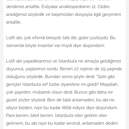
derdimizi anlattık. Evliyalar ansiklopedisinin 12. Cildini
aradığımızı söyledik ve başımızdan dosyayla ilgili geçenleri
anlattık.
Lütfi abi, çok efendi birisiydi, tatlı dili, güler yüzlüydü. Bu
zamanda böyle insanlar var mıydı diye düşündüm.
Lütfi abi yaşadıklarımızı ve İstanbul’a ne amaçla geldiğimizi
duyunca, yaşlarımızı sordu. Benim 27, eşimin de 29 yaşında
olduğunu söyledik. Bundan sonra şöyle dedi: “Sizin gibi
gençler İstanbul’a sırf türbe ziyaretine mi geldi? Maşallah,
çok şaşırdım, mübarek olsun dedi. Bunun gibi daha ne
güzel sözler söyledi. Ben de tabii anlamadım, bu abi ne
istiyor bizden, niye bu kadar iltifat ediyor diye düşündüm.
Para benim, bilet benim, İstanbul’a ister gelirim ister
gelmem, bu abi niye bu kadar sevindi, anlamadım dedim