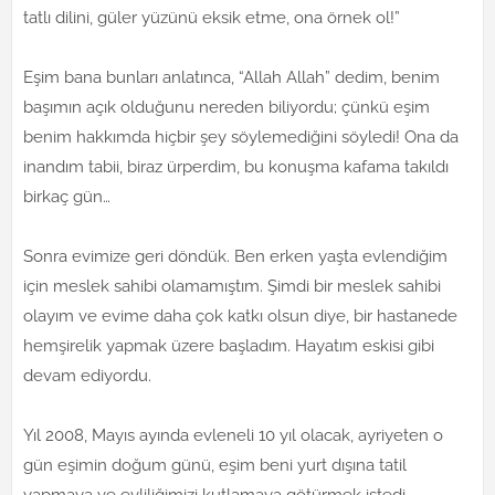
tatlı dilini, güler yüzünü eksik etme, ona örnek ol!”
Eşim bana bunları anlatınca, “Allah Allah” dedim, benim
başımın açık olduğunu nereden biliyordu; çünkü eşim
benim hakkımda hiçbir şey söylemediğini söyledi! Ona da
inandım tabii, biraz ürperdim, bu konuşma kafama takıldı
birkaç gün…
Sonra evimize geri döndük. Ben erken yaşta evlendiğim
için meslek sahibi olamamıştım. Şimdi bir meslek sahibi
olayım ve evime daha çok katkı olsun diye, bir hastanede
hemşirelik yapmak üzere başladım. Hayatım eskisi gibi
devam ediyordu.
Yıl 2008, Mayıs ayında evleneli 10 yıl olacak, ayriyeten o
gün eşimin doğum günü, eşim beni yurt dışına tatil