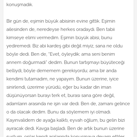
konuşmadık.
Bir gün de, eşimin büyük abisinin evine gittik. Eşimin
ailesinden de, neredeyse herkes oradaydı. Ben tabii
kimseye elimi vermedim. Eşimin büyük abisi, bunu
yediremedi. Biz abi kardeş gibi değil miyiz, sana ne oldu
böyle dedi. Ben de, “Evet, öyleydik; ama seni benim
annem doğurmadı” dedim. Bunun tartışmayı büyüteceği
belliydi, böyle dememem gerekiyordu; ama bir anda
kendimi tutamadım, ne yapayım. Bunun üzerine, iyice
sinirlendi, üzerime yürüdü, eğer bu kadar din iman
düşünüyorsan burayı terk et, burası sana göre değil,
adamların arasında ne işin var dedi. Ben de, zamanı gelince
o da olacak dedim. Bunu da söylemem iyi olmadı.
Kayınvalidem de ayağa kalktı, eyvah oğlum, bu gelin bizi
ayıracak dedi. Kavga başladı. Ben de artık bunun üzerine
sustum, onlar kendi aralarında konuşmaya devam ettiler.