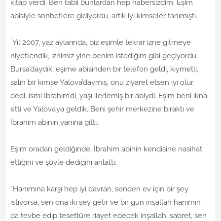
kitap verdi. Ben tabii bunlardan hep habersizdim. Eşim
abisiyle sohbetlere gidiyordu, artik iyi kimseler tanımıştı.
Yıl 2007, yaz aylarında, biz eşimle tekrar izne gitmeye
niyetlendik, iznimiz yine benim istediğim gibi geçiyordu.
Bursa’daydık, eşime abisinden bir telefon geldi, kıymetli,
salih bir kimse Yalova’daymış, onu ziyaret etsen iyi olur
dedi, ismi İbrahim’di, yaşı ilerlemiş bir abiydi. Eşim beni ikna
etti ve Yalova’ya geldik. Beni şehir merkezine bıraktı ve
İbrahim abinin yanına gitti.
Eşim oradan geldiğinde, İbrahim abinin kendisine nasihat
ettiğini ve şöyle dediğini anlattı:
“Hanımına karşı hep iyi davran, senden ev için bir şey
istiyorsa, sen ona iki şey getir ve bir gün inşallah hanımın
da tevbe edip tesettüre riayet edecek inşallah, sabret, sen