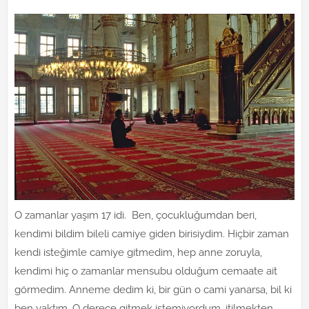
O zamanlar yaşım 17 idi. Ben, çocukluğumdan beri,
kendimi bildim bileli camiye giden birisiydim. Hiçbir zaman
kendi isteğimle camiye gitmedim, hep anne zoruyla,
kendimi hiç o zamanlar mensubu olduğum cemaate ait
görmedim. Anneme dedim ki, bir gün o cami yanarsa, bil ki
ben yaktım. O derece gitmek istemiyordum, itilmekten,