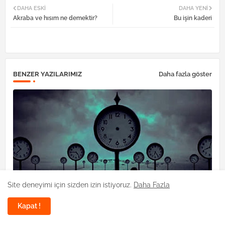
DAHA ESKI
DAHA YENI
Akraba ve hısım ne demektir?
Bu işin kaderi
tter
atsa
pp
BENZER YAZILARIMIZ
Daha fazla göster
Site deneyimi için sizden izin istiyoruz.
Daha Fazla
Kapat !
İnsanın ömrü değişebilir mi?