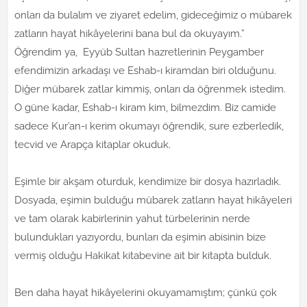
onları da bulalım ve ziyaret edelim, gideceğimiz o mübarek
zatların hayat hikâyelerini bana bul da okuyayım.”
Öğrendim ya, Eyyüb Sultan hazretlerinin Peygamber
efendimizin arkadaşı ve Eshab-ı kiramdan biri olduğunu.
Diğer mübarek zatlar kimmiş, onları da öğrenmek istedim.
O güne kadar, Eshab-ı kiram kim, bilmezdim. Biz camide
sadece Kur’an-ı kerim okumayı öğrendik, sure ezberledik,
tecvid ve Arapça kitaplar okuduk.
Eşimle bir akşam oturduk, kendimize bir dosya hazırladık.
Dosyada, eşimin bulduğu mübarek zatların hayat hikâyeleri
ve tam olarak kabirlerinin yahut türbelerinin nerde
bulundukları yazıyordu, bunları da eşimin abisinin bize
vermiş olduğu Hakikat kitabevine ait bir kitapta bulduk.
Ben daha hayat hikâyelerini okuyamamıştım; çünkü çok