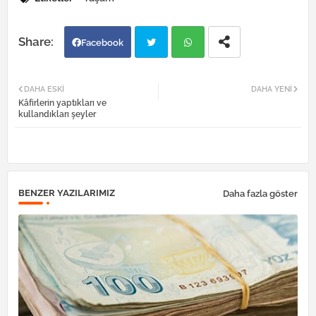
Facebook
Twi
Wh
DAHA ESKI
DAHA YENI
Kâfirlerin yaptıkları ve
tter
atsa
kullandıkları şeyler
pp
BENZER YAZILARIMIZ
Daha fazla göster