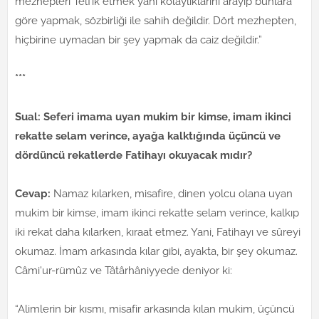
mezhepleri Telfîk etmek yani kolaylıklarını arayıp bunlara
göre yapmak, sözbirliği ile sahih değildir. Dört mezhepten,
hiçbirine uymadan bir şey yapmak da caiz değildir.”
***
Sual: Seferi imama uyan mukim bir kimse, imam ikinci
rekatte selam verince, ayağa kalktığında üçüncü ve
dördüncü rekatlerde Fatihayı okuyacak mıdır?
Cevap:
Namaz kılarken, misafire, dinen yolcu olana uyan
mukim bir kimse, imam ikinci rekatte selam verince, kalkıp
iki rekat daha kılarken, kıraat etmez. Yani, Fatihayı ve sûreyi
okumaz. İmam arkasında kılar gibi, ayakta, bir şey okumaz.
Câmi'ur-rümûz ve Tâtârhâniyyede deniyor ki:
“Alimlerin bir kısmı, misafir arkasında kılan mukim, üçüncü