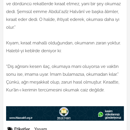
ve dördüncü rekatlerde kıraat etmez, yani bir şey okumaz
dedi. Şemsül eimme Abdül'azîz Halvânî ve başka âlimler,
kıraat eder dedi. O halde, ihtiyat ederek, okuması daha iyi
olur.”
Kıyam, kıraat mahalli olduğundan, okumanın zararı yoktur.
Halebî-yi kebîrde deniyor ki:
“Diş ağrısını kesen ilaç, okumaya mani oluyorsa ve vaktin
sonu ise, imama uyar. İmam bulamazsa, okumadan kılar.”
Çünkü, ağrı meşakkat olup, zaruri hasıl olmuştur. Kıraatte,
Kur’ân-ı kerimin tercümesini okumak caiz değildir.
Etiketler
Yaşam