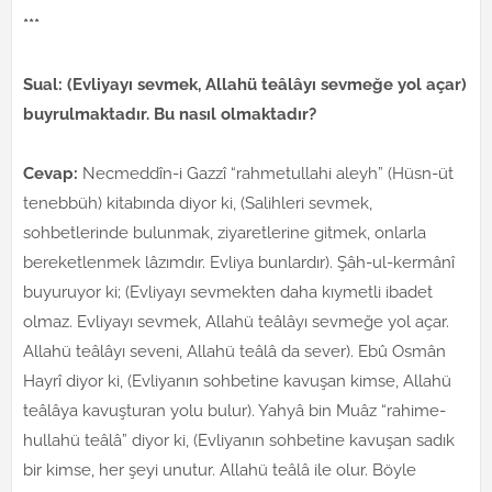
***
Sual: (Evliyayı sevmek, Allahü teâlâyı sevmeğe yol açar)
buyrulmaktadır. Bu nasıl olmaktadır?
Cevap:
Necmeddîn-i Gazzî “rahmetullahi aleyh” (Hüsn-üt
tenebbüh) kitabında diyor ki, (Salihleri sevmek,
sohbetlerinde bulunmak, ziyaretlerine gitmek, onlarla
bereketlenmek lâzımdır. Evliya bunlardır). Şâh-ul-kermânî
buyuruyor ki; (Evliyayı sevmekten daha kıymetli ibadet
olmaz. Evliyayı sevmek, Allahü teâlâyı sevmeğe yol açar.
Allahü teâlâyı seveni, Allahü teâlâ da sever). Ebû Osmân
Hayrî diyor ki, (Evliyanın sohbetine kavuşan kimse, Allahü
teâlâya kavuşturan yolu bulur). Yahyâ bin Muâz “rahime-
hullahü teâlâ” diyor ki, (Evliyanın sohbetine kavuşan sadık
bir kimse, her şeyi unutur. Allahü teâlâ ile olur. Böyle