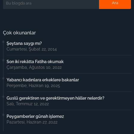
Çok okunanlar
Şeytana saygı mı?
Cumartesi, Şubat 22, 2014
Son iki rekâtta Fatiha okumak
Çarşamba, Ağustos 10, 2022
Yabancı kadınlara erkeklere bakanlar
Perşembe, Haziran 19, 2025
Guslü gerektiren ve gerektirmeyen hâller nelerdir?
Salı, Temmuz 12, 2022
Peygamberler günah işlemez
Pazartesi, Haziran 27, 2022