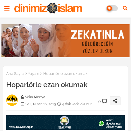
Ana Sayfa
Yaşam
Hoparlörle ezan okumak
Hoparlörle ezan okumak
Veka Medya
0
Salı, Nisan 16, 2019
4 dakikada okunur