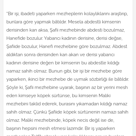
“Bir işi, ibadeti yaparken mezheplerin kolaylıklarını araştırıp,
bunlara göre yapmak bâtıldır. Mesela abdestli kimsenin
derisinden kan aksa, Şafii mezhebinde abdesti bozulmaz,
Hanefide bozulur. Yabancı kadının derisine, derisi değse,
Şafiide bozulur, Hanefi mezhebine göre bozulmaz. Abdest
aldıktan sonra derisinden kan akan ve derisi yabancı
kadının derisine değen bir kimsenin bu abdestle kıldığı
namaz sahih olmaz. Bunun gibi, bir işi bir mezhebe göre
yaparken, ikinci bir mezhebe de uymak sözbirliği ile bâtıldır.
Şöyle ki, Şafii mezhebine uyarak, başının az bir yerini mesh
eden kimseye köpek sürtünse, bu kimsenin Maliki
mezhebini taklid ederek, burasını yıkamadan kıldığı namaz
sahih olmaz. Çünkü Şafiide köpek sürtünenin namazı sahih
olmaz. Maliki mezhebinde, köpek necis değil ise de,
başının hepsini mesh etmesi lazımdır. Bir iş yaparken