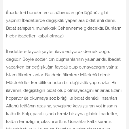
(İbadetleri benden ve eshâbımdan gördüğünüz gibi
yapınız! İbadetlerde değişiklik yapanlara bidat ehli denir.
Bidat sahipleri, muhakkak Cehenneme gidecektir. Bunların
hiçbir ibadetleri kabul olmaz.)
İbadetlere faydalı şeyler ilave ediyoruz demek doğru
değildir. Böyle sözler, din düşmanlarının yalanlarıdır. İbadet
yaparken bir değişikliğin faydalı olup olmayacağını yalnız
İslam âlimleri anlar. Bu derin âlimlere Müctehîd denir.
Müctehîdler kendiliklerinden bir değişiklik yapmazlar. Bir
ilavenin, değişikliğin bidat olup olmayacağını anlarlar. Ezanı
hoparlör ile okumaya söz birliği ile bidat denildi. İnsanları
Allahü teâlânın rızasına, sevgisine kavuşturan yol insanın
kalbidir. Kalp, yaratılışında temiz bir ayna gibidir. İbadetler,
kalbin temizliğini, cilasını arttırır. Günahlar kalbi karartır.