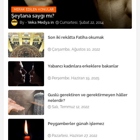
MERAK EDILEN KONULAR
Şeytana saygı mı?
Veka Medya
Cumartesi, Şubat 22, 2014
Son iki rekâtta Fatiha okumak
Çarşamba, Ağustos 10, 2022
Yabancı kadınlara erkeklere bakanlar
Perşembe, Haziran 19, 2025
Guslü gerektiren ve gerektirmeyen hâller
nelerdir?
Salı, Temmuz 12, 2022
Peygamberler günah işlemez
Pazartesi, Haziran 27, 2022