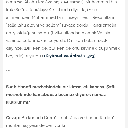
olmazsa, Allahü teâlâya hiç kavuşamaz). Muhammed bin
Irak (Sefînetül-ırâkıyye) kitabında diyor ki, (Fıkıh
alimlerinden Muhammed bin Hüseyn Beclî, Resûlullahı
“sallallahü aleyhi ve sellem” rüyada gördü. Hangi amelin
en iyi olduğunu sordu. (Evliyaullahdan olan bir Velinin
yanında bulunmaktır) buyurdu. Diri iken bulamazsak
deyince, (Diri iken de, ölü iken de onu sevmek, düşünmek
böyledir) buyurdu.)
(Kıyâmet ve Âhiret s. 323)
***
Sual: Hanefi mezhebindeki bir kimse, eli kanasa, Şafii
mezhebinde kan abdesti bozmaz diyerek namaz
kılabilir mi?
Cevap:
Bu konuda Dürr-ül-muhtârda ve bunun Redd-ül-
muhtâr hâşiyesinde deniyor ki: