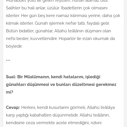
Muhabbet yolu ile gelen feyizleri, nurları alamaz olur.
Salihler bu hali anlar, üzülür. İbadetlerin çok olmasını
isterler. Her gün beş kere namaz kılınması yerine, daha çok
kılmak isterler. Günah işlemek nefse tatlı, faydalı gelir.
Bütün bidatler, günahlar, Allahü teâlânın düşmanı olan
nefsi besler, kuvvetlendirir. Hoparlör ile ezan okumak da
böyledir.
***
Sual: Bir Müslümanın, kendi hatalarını, işlediği
günahları düşünmesi ve bunları düzeltmesi gerekmez
mi?
Cevap:
Herkes, kendi kusurlarını görmeli, Allahü teâlâya
karşı yaptığı kabahatleri düşünmelidir. Allahü teâlânın,
kendisine ceza vermekte acele etmediğini, rızkını