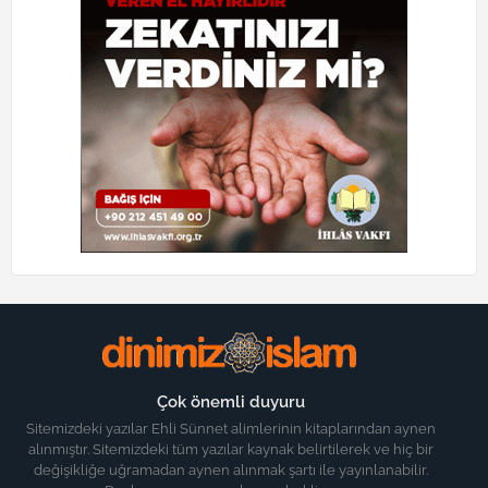
Çok önemli duyuru
Sitemizdeki yazılar Ehli Sünnet alimlerinin kitaplarından aynen
alınmıştır. Sitemizdeki tüm yazılar kaynak belirtilerek ve hiç bir
değişikliğe uğramadan aynen alınmak şartı ile yayınlanabilir.