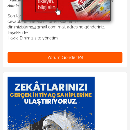
* Please Don't Spam Here. All the Comments are Reviewed by
Admin.
Sorularınız Dinimiz İslam hocaları tarafından
cevaplandırılacaktır. Lütfen suallerinizi:
dinimizislam2@gmail.com mail adresine gönderiniz.
Teşekkürler.
Hakiki Dinimiz site yönetimi
Yorum Gönder (0)