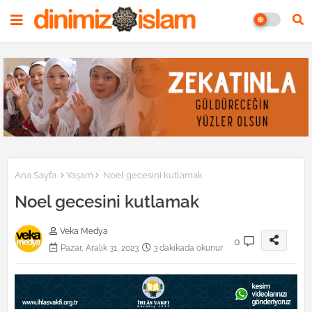
Ana Sayfa
Yaşam
Noel gecesini kutlamak
Noel gecesini kutlamak
Veka Medya
0
Pazar, Aralık 31, 2023
3 dakikada okunur