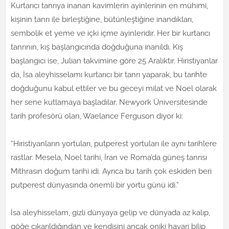
Kurtarıcı tanrıya inanan kavimlerin ayinlerinin en mühimi,
kişinin tanrı ile birleştiğine, bütünleştiğine inandıkları,
sembolik et yeme ve içki içme ayinleridir. Her bir kurtarıcı
tanrının, kış başlangıcında doğduğuna inanıldı. Kış
başlangıcı ise, Julian takvimine göre 25 Aralıktır. Hıristiyanlar
da, İsa aleyhisselamı kurtarıcı bir tanrı yaparak, bu tarihte
doğduğunu kabul ettiler ve bu geceyi milat ve Noel olarak
her sene kutlamaya başladılar. Newyork Üniversitesinde
tarih profesörü olan, Waelance Ferguson diyor ki:
“Hıristiyanların yortuları, putperest yortuları ile aynı tarihlere
rastlar. Mesela, Noel tarihi, İran ve Roma’da güneş tanrısı
Mithrasın doğum tarihi idi. Ayrıca bu tarih çok eskiden beri
putperest dünyasında önemli bir yortu günü idi.”
İsa aleyhisselam, gizli dünyaya gelip ve dünyada az kalıp,
göğe çıkarıldığından ve kendisini ancak oniki havari bilip,