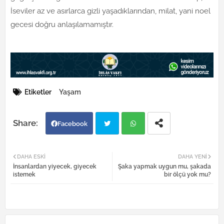
İseviler az ve asırlarca gizli yaşadıklarından, milat, yani noel
gecesi doğru anlaşılamamıştır.
Etiketler
Yaşam
Facebook
Twi
Wh
DAHA ESKI
DAHA YENI
İnsanlardan yiyecek, giyecek
Şaka yapmak uygun mu, şakada
tter
atsa
istemek
bir ölçü yok mu?
pp