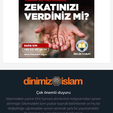
Çok önemli duyuru
Sitemizdeki yazılar Ehli Sünnet alimlerinin kitaplarından aynen
alınmıştır. Sitemizdeki tüm yazılar kaynak belirtilerek ve hiç bir
değişikliğe uğramadan aynen alınmak şartı ile yayınlanabilir.