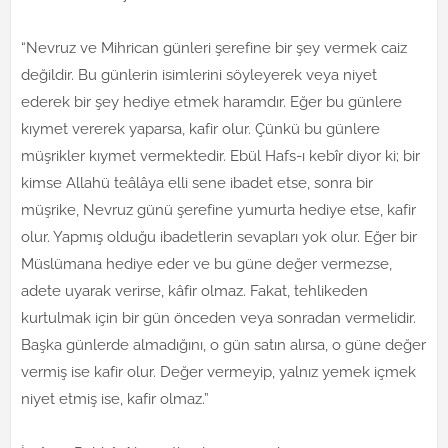
“Nevruz ve Mihrican günleri şerefine bir şey vermek caiz
değildir. Bu günlerin isimlerini söyleyerek veya niyet
ederek bir şey hediye etmek haramdır. Eğer bu günlere
kıymet vererek yaparsa, kafir olur. Çünkü bu günlere
müşrikler kıymet vermektedir. Ebül Hafs-ı kebîr diyor ki; bir
kimse Allahü teâlâya elli sene ibadet etse, sonra bir
müşrike, Nevruz günü şerefine yumurta hediye etse, kafir
olur. Yapmış olduğu ibadetlerin sevapları yok olur. Eğer bir
Müslümana hediye eder ve bu güne değer vermezse,
adete uyarak verirse, kâfir olmaz. Fakat, tehlikeden
kurtulmak için bir gün önceden veya sonradan vermelidir.
Başka günlerde almadığını, o gün satın alırsa, o güne değer
vermiş ise kafir olur. Değer vermeyip, yalnız yemek içmek
niyet etmiş ise, kafir olmaz.”