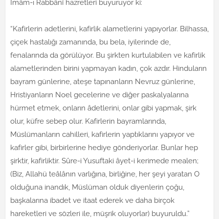
İmâm-ı Rabbânî hazretleri buyuruyor ki:
“Kafirlerin adetlerini, kafirlik alametlerini yapıyorlar. Bilhassa,
çiçek hastalığı zamanında, bu bela, iyilerinde de,
fenalarında da görülüyor. Bu şirkten kurtulabilen ve kafirlik
alametlerinden birini yapmayan kadın, çok azdır. Hinduların
bayram günlerine, ateşe tapınanların Nevruz günlerine,
Hristiyanların Noel gecelerine ve diğer paskalyalarına
hürmet etmek, onların âdetlerini, onlar gibi yapmak, şirk
olur, küfre sebep olur. Kafirlerin bayramlarında,
Müslümanların cahilleri, kafirlerin yaptıklarını yapıyor ve
kafirler gibi, birbirlerine hediye gönderiyorlar. Bunlar hep
şirktir, kafirliktir. Sûre-i Yusuftaki âyet-i kerimede mealen;
(Biz, Allahü teâlânın varlığına, birliğine, her şeyi yaratan O
olduğuna inandık, Müslüman olduk diyenlerin çoğu,
başkalarına ibadet ve itaat ederek ve daha birçok
hareketleri ve sözleri ile, müşrik oluyorlar) buyuruldu.”