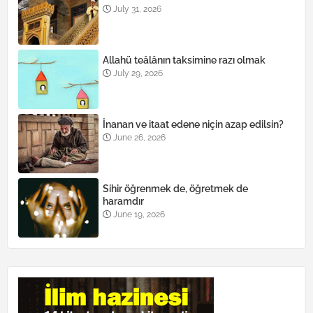
July 31, 2026
Allahü teâlânın taksimine razı olmak
July 29, 2026
İnanan ve itaat edene niçin azap edilsin?
June 26, 2026
Sihir öğrenmek de, öğretmek de
haramdır
June 19, 2026