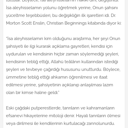
tuttular. Böylece, İsa aleyhisselamın hakiki dini, değiştirildi.
İsa aleyhisselamın yolunu öğretmek yerine, Onun şahsını
yüceltme teşebbüsleri, bu değişikliğin ilk işaretleri idi. Dr.
Morton Scott Enslin, Christian Beginnings kitabında diyor ki:
“İsa aleyhisselamın kim olduğunu araştırma, her şeyi Onun
şahsiyeti ile ilgi kurarak açıklama gayretleri, kendisi için
uydurulan ve kendisinin hiçbir zaman söylemediği şeyleri,
kendisinin tebliğ ettiği, Allahü teâlânın kullarından istediği
şeyleri ve tevbeye çağırdığı hususunu unutturdu. Böylece,
ümmetine tebliğ ettiği ahkamın öğrenilmesi ve itaat
edilmesi yerine, şahsiyetinin açıklanıp anlaşılması lazım
olan bir kimse haline geldi.”
Eski çağdaki putperestlerde, tanrıların ve kahramanların
efsanevi hikayelerine mitoloji denir. Hayali tanrıların ölmesi
veya dirilmesi ile kendilerinin kurtulacağı zannolunurdu.