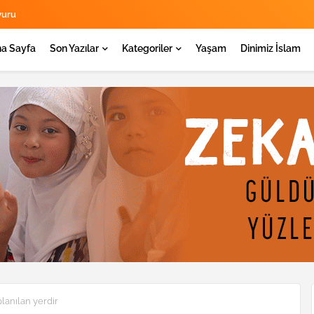
yuru
a Sayfa
Son Yazılar
Kategoriler
Yaşam
Dinimiz İslam
planılan yerdir