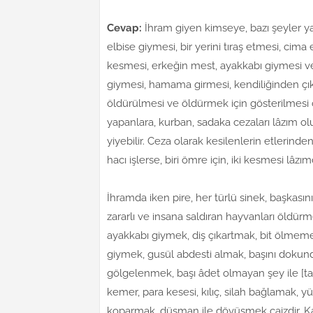
Cevap:
İhram giyen kimseye, bazı şeyler yas
elbise giymesi, bir yerini tıraş etmesi, ci
kesmesi, erkeğin mest, ayakkabı giymesi ve 
giymesi, hamama girmesi, kendiliğinden çık
öldürülmesi ve öldürmek için gösterilmesi c
yapanlara, kurban, sadaka cezaları lâzım olu
yiyebilir. Ceza olarak kesilenlerin etlerind
hacı işlerse, biri ömre için, iki kesmesi lâzımd
İhramda iken pire, her türlü sinek, başkasının
zararlı ve insana saldıran hayvanları öldürm
ayakkabı giymek, diş çıkartmak, bit ölmem
giymek, gusül abdesti almak, başını dokundu
gölgelenmek, başı âdet olmayan şey ile [tas
kemer, para kesesi, kılıç, silah bağlamak, yü
koparmak, düşman ile dövüşmek caizdir. Ka