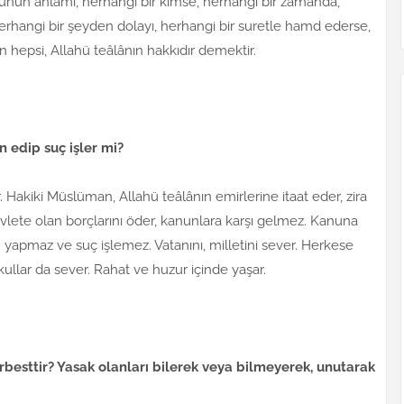
unun anlamı, herhangi bir kimse, herhangi bir zamanda,
erhangi bir şeyden dolayı, herhangi bir suretle hamd ederse,
 hepsi, Allahü teâlânın hakkıdır demektir.
n edip suç işler mi?
. Hakiki Müslüman, Allahü teâlânın emirlerine itaat eder, zira
vlete olan borçlarını öder, kanunlara karşı gelmez. Kanuna
apmaz ve suç işlemez. Vatanını, milletini sever. Herkese
kullar da sever. Rahat ve huzur içinde yaşar.
erbesttir? Yasak olanları bilerek veya bilmeyerek, unutarak