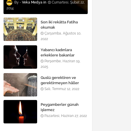
Veka Medya
Cumartesi, Şubat 22,
2014
Son iki rekâtta Fatiha
okumak
Çarşamba, Ağustos 10,
2022
Yabancı kadınlara
erkeklere bakanlar
Perşembe, Haziran 19,
2025
Guslü gerektiren ve
gerektirmeyen hâller
nelerdir?
Salı, Temmuz 12, 2022
Peygamberler günah
işlemez
Pazartesi, Haziran 27, 2022