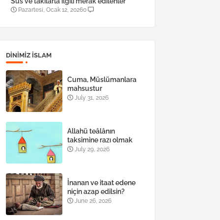
Süs ve takılarla ilgili merak edilenler
Pazartesi, Ocak 12, 2026
0
DINIMIZ ISLAM
Cuma, Müslümanlara
mahsustur
July 31, 2026
Allahü teâlânın
taksimine razı olmak
July 29, 2026
İnanan ve itaat edene
niçin azap edilsin?
June 26, 2026