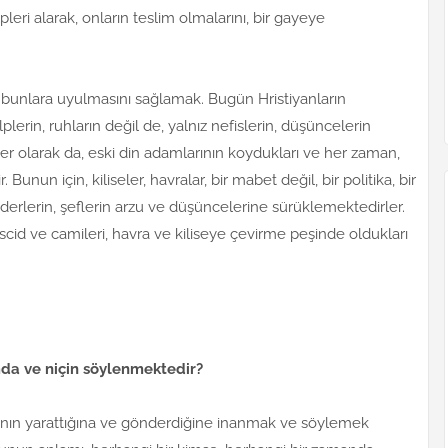
pleri alarak, onların teslim olmalarını, bir gayeye
e bunlara uyulmasını sağlamak. Bugün Hristiyanların
plerin, ruhların değil de, yalnız nefislerin, düşüncelerin
beler olarak da, eski din adamlarının koydukları ve her zaman,
unun için, kiliseler, havralar, bir mabet değil, bir politika, bir
liderlerin, şeflerin arzu ve düşüncelerine sürüklemektedirler.
id ve camileri, havra ve kiliseye çevirme peşinde oldukları
da ve niçin söylenmektedir?
ânın yarattığına ve gönderdiğine inanmak ve söylemek