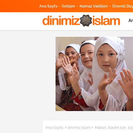
Ana Sayfa
İletişim
Namaz Vakitleri
Önemli Du
An
Ana Sayfa
dinimiz islam
Mabet, ibadet için, to