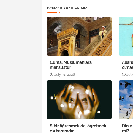
BENZER YAZILARIMIZ
Cuma, Müslümanlara
Allah
mahsustur
olma
July 31, 2026
July
Sihir öğrenmek de, öğretmek
Dinin
de haramdır
mi?