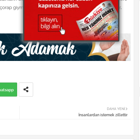
 çorap giymeleri, örtü altına ziynet eşyası takmaları caizdir
.
atsapp
DAHA YENI
İnsanlardan istemek zillettir