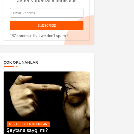
Gelen Kutunuza bildirim alın
* We promise that we don't spam !
ÇOK OKUNANLAR
MERAK EDILEN KONULAR
Şeytana saygı mı?