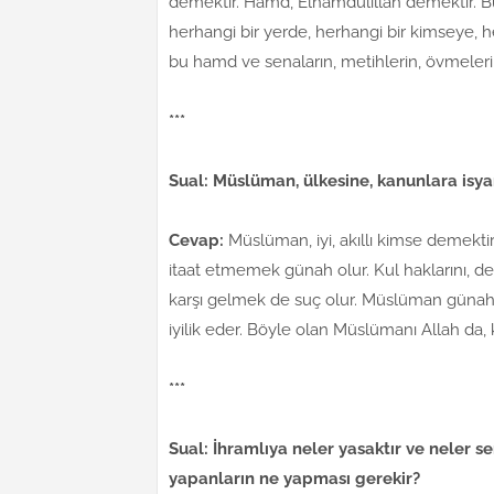
demektir. Hamd, Elhamdülillah demektir. B
herhangi bir yerde, herhangi bir kimseye, h
bu hamd ve senaların, metihlerin, övmelerin
***
Sual: Müslüman, ülkesine, kanunlara isya
Cevap:
Müslüman, iyi, akıllı kimse demektir
itaat etmemek günah olur. Kul haklarını, de
karşı gelmek de suç olur. Müslüman günah y
iyilik eder. Böyle olan Müslümanı Allah da, 
***
Sual: İhramlıya neler yasaktır ve neler s
yapanların ne yapması gerekir?