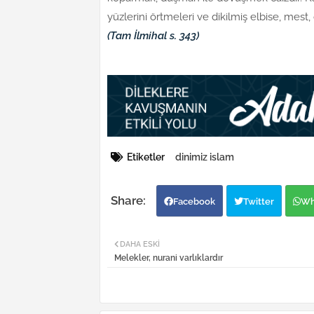
yüzlerini örtmeleri ve dikilmiş elbise, mest,
(Tam İlmihal s. 343)
Etiketler
dinimiz islam
Facebook
Twitter
Wh
DAHA ESKI
Melekler, nurani varlıklardır