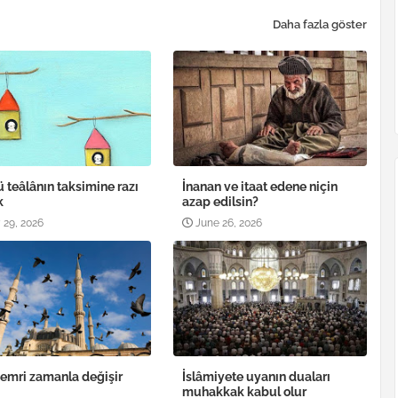
Daha fazla göster
ü teâlânın taksimine razı
İnanan ve itaat edene niçin
k
azap edilsin?
 29, 2026
June 26, 2026
 emri zamanla değişir
İslâmiyete uyanın duaları
muhakkak kabul olur