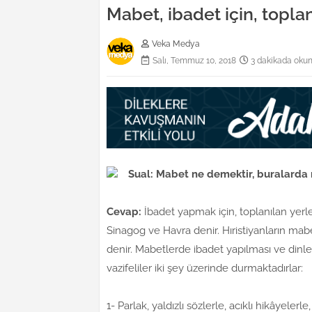
Mabet, ibadet için, toplan
Veka Medya
Salı, Temmuz 10, 2018
3 dakikada oku
Sual: Mabet ne demektir, buralarda n
Cevap:
İbadet yapmak için, toplanılan yer
Sinagog ve Havra denir. Hıristiyanların m
denir. Mabetlerde ibadet yapılması ve dinler
vazifeliler iki şey üzerinde durmaktadırlar:
1- Parlak, yaldızlı sözlerle, acıklı hikâyeler