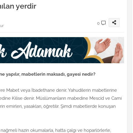
ılan yerdir
0
nur
e yapılır, mabetlerin maksadı, gayesi nedir?
lere Mabet veya İbadethane denir. Yahudilerin mabetlerine
abedine Kilise denir. Müslümanların mabedine Mescid ve Cami
in emirleri, yasakları, öğretilir. Şimdi mabetlerde konuşan
le, nağmeli hazin okumalarla, hatta çalgı ve hoparlörlerle,