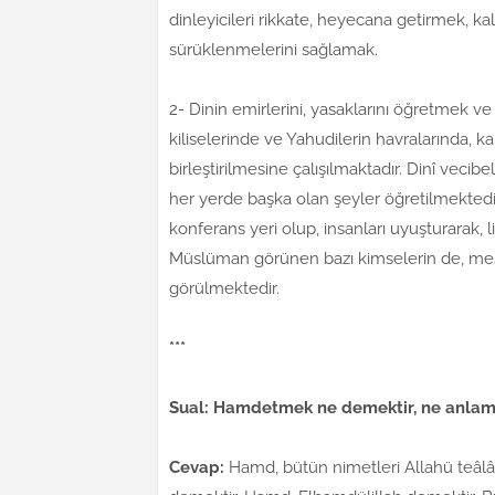
dinleyicileri rikkate, heyecana getirmek, kal
sürüklenmelerini sağlamak.
2- Dinin emirlerini, yasaklarını öğretmek v
kiliselerinde ve Yahudilerin havralarında, kal
birleştirilmesine çalışılmaktadır. Dinî veci
her yerde başka olan şeyler öğretilmektedir. B
konferans yeri olup, insanları uyuşturarak, 
Müslüman görünen bazı kimselerin de, mesc
görülmektedir.
***
Sual: Hamdetmek ne demektir, ne anlam
Cevap:
Hamd, bütün nimetleri Allahü teâl