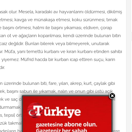
ak olur. Mesela, karadaki av hayvanlarını öldürmesi, dikilmiş
ma etmesi, kavga ve münakaşa etmesi, koku sürünmesi, tırnak
başını örtmesi, hatmi ile başını yıkaması, eldiven, çorap
an ot ve ağaçların koparılması, kendi üzerinde bulunan bitin
aiz değildir. Bunları bilerek veya bilmeyerek, unutarak
r. Müt’a, yani temettü kurbanı ve kıran kurbanı etinden sahibi
en yiyemez. Müfrid hacda bir kurban icap ettiren suçu, karin
ır.
 üzerinde bulunan biti, fare, yılan, akrep, kurt, çaylak gibi
ek, başını sabun ile yıkamak, nalın ve onun gibi üstü açık
ek ve saç dökülmemek üzere hafif kaşınmak, renkli ihram
rmamak şartı ile, tavan, çadır, şemsiye altında
, tepsi] örtmek, paket gibi şeyler koymak, beline kuşak,
zük takmak, insanların dikip yetiştirdiği sebze ve ağaçları
dınların başını örtmesi lâzım olup, deriye değmemek üzere