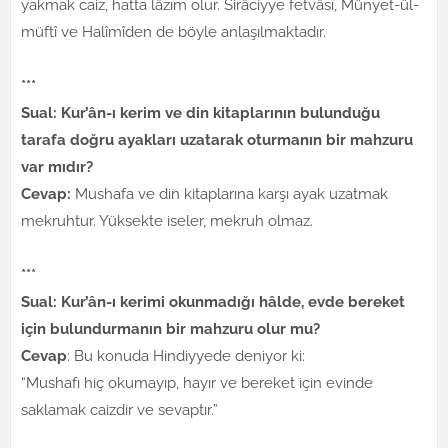
yakmak caiz, hatta lâzım olur. Sirâciyye fetvâsı, Münyet-ül-
müftî ve Halîmîden de böyle anlaşılmaktadır.
***
Sual: Kur’ân-ı kerim ve din kitaplarının bulunduğu
tarafa doğru ayakları uzatarak oturmanın bir mahzuru
var mıdır?
Cevap:
Mushafa ve din kitaplarına karşı ayak uzatmak
mekruhtur. Yüksekte iseler, mekruh olmaz.
***
Sual: Kur’ân-ı kerimi okunmadığı hâlde, evde bereket
için bulundurmanın bir mahzuru olur mu?
Cevap
: Bu konuda Hindiyyede deniyor ki:
“Mushafı hiç okumayıp, hayır ve bereket için evinde
saklamak caizdir ve sevaptır.”