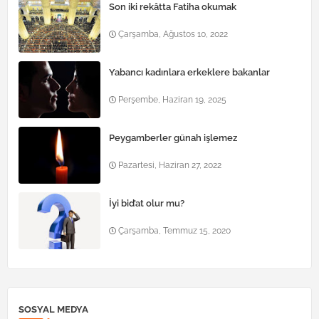
Son iki rekâtta Fatiha okumak
Çarşamba, Ağustos 10, 2022
Yabancı kadınlara erkeklere bakanlar
Perşembe, Haziran 19, 2025
Peygamberler günah işlemez
Pazartesi, Haziran 27, 2022
İyi bid’at olur mu?
Çarşamba, Temmuz 15, 2020
SOSYAL MEDYA