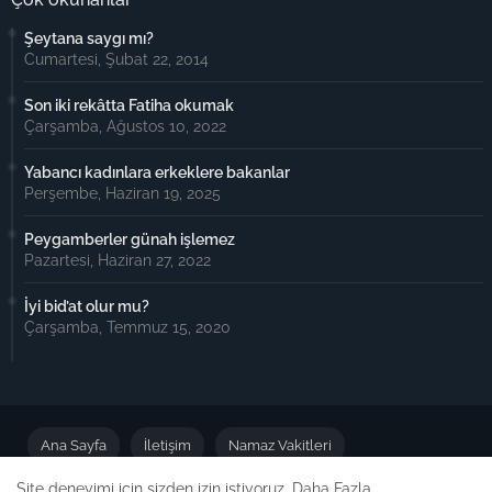
Şeytana saygı mı?
Cumartesi, Şubat 22, 2014
Son iki rekâtta Fatiha okumak
Çarşamba, Ağustos 10, 2022
Yabancı kadınlara erkeklere bakanlar
Perşembe, Haziran 19, 2025
Peygamberler günah işlemez
Pazartesi, Haziran 27, 2022
İyi bid’at olur mu?
Çarşamba, Temmuz 15, 2020
Ana Sayfa
İletişim
Namaz Vakitleri
Site deneyimi için sizden izin istiyoruz.
Daha Fazla
Önemli Duyuru