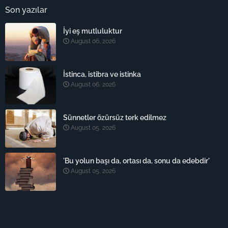
Son yazılar
İyi eş mutluluktur
August 06, 2026
İstinca, istibra ve istinka
August 06, 2026
Sünnetler özürsüz terk edilmez
August 05, 2026
'Bu yolun başı da, ortası da, sonu da edebdir'
August 05, 2026