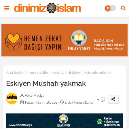
Ana Sayfa
merak edilen konular
Eskiyen Mushafı yakmak
Eskiyen Mushafı yakmak
Veka Medya
0
Pazar, Kasım 26, 2017
4 dakikada okunur