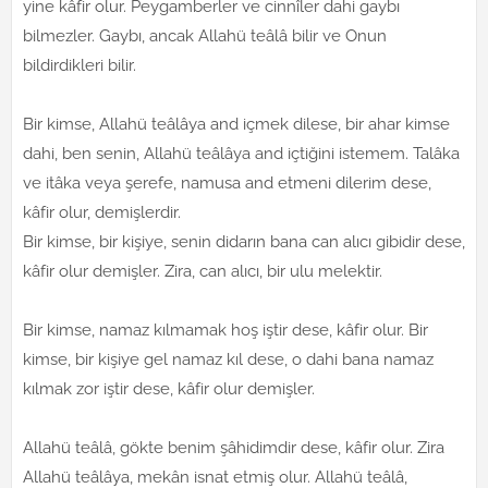
yine kâfir olur. Peygamberler ve cinnîler dahi gaybı
bilmezler. Gaybı, ancak Allahü teâlâ bilir ve Onun
bildirdikleri bilir.
Bir kimse, Allahü teâlâya and içmek dilese, bir ahar kimse
dahi, ben senin, Allahü teâlâya and içtiğini istemem. Talâka
ve itâka veya şerefe, namusa and etmeni dilerim dese,
kâfir olur, demişlerdir.
Bir kimse, bir kişiye, senin didarın bana can alıcı gibidir dese,
kâfir olur demişler. Zira, can alıcı, bir ulu melektir.
Bir kimse, namaz kılmamak hoş iştir dese, kâfir olur. Bir
kimse, bir kişiye gel namaz kıl dese, o dahi bana namaz
kılmak zor iştir dese, kâfir olur demişler.
Allahü teâlâ, gökte benim şâhidimdir dese, kâfir olur. Zira
Allahü teâlâya, mekân isnat etmiş olur. Allahü teâlâ,