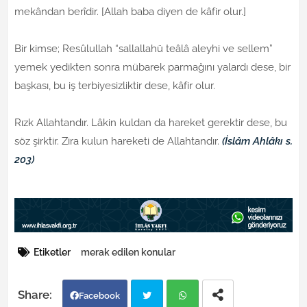
mekândan berîdir. [Allah baba diyen de kâfir olur.]
Bir kimse; Resûlullah “sallallahü teâlâ aleyhi ve sellem”
yemek yedikten sonra mübarek parmağını yalardı dese, bir
başkası, bu iş terbiyesizliktir dese, kâfir olur.
Rızk Allahtandır. Lâkin kuldan da hareket gerektir dese, bu
söz şirktir. Zira kulun hareketi de Allahtandır.
(İslâm Ahlâkı s.
203)
Etiketler
merak edilen konular
Facebook