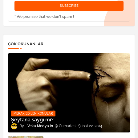
* We promise that we don't spam !
ÇOK OKUNANLAR
MERAK EDILEN KONULAR
Şeytana saygı mı?
Veka Medya
Cumartesi, Şubat 22, 2014