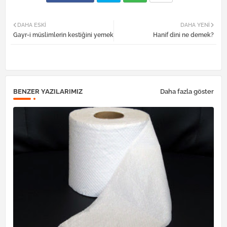
Twi
Wh
DAHA ESKI
DAHA YENI
Gayr-i müslimlerin kestiğini yemek
Hanif dini ne demek?
tter
atsa
pp
BENZER YAZILARIMIZ
Daha fazla göster