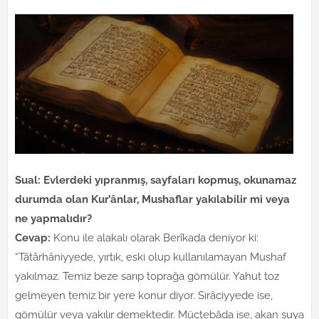
Sual: Evlerdeki yıpranmış, sayfaları kopmuş, okunamaz
durumda olan Kur’ânlar, Mushaflar yakılabilir mi veya
ne yapmalıdır?
Cevap:
Konu ile alakalı olarak Berîkada deniyor ki:
“Tâtârhâniyyede, yırtık, eski olup kullanılamayan Mushaf
yakılmaz. Temiz beze sarıp toprağa gömülür. Yahut toz
gelmeyen temiz bir yere konur diyor. Sirâciyyede ise,
gömülür veya yakılır demektedir. Müctebâda ise, akan suya