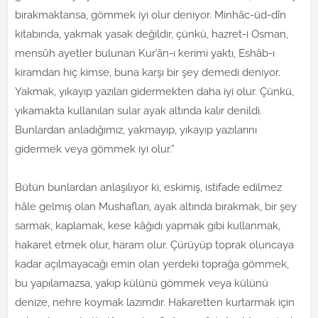
bırakmaktansa, gömmek iyi olur deniyor. Minhâc-üd-dîn
kitabında, yakmak yasak değildir, çünkü, hazret-i Osman,
mensûh ayetler bulunan Kur’ân-ı kerimi yaktı, Eshâb-ı
kiramdan hiç kimse, buna karşı bir şey demedi deniyor.
Yakmak, yıkayıp yazıları gidermekten daha iyi olur. Çünkü,
yıkamakta kullanılan sular ayak altında kalır denildi.
Bunlardan anladığımız, yakmayıp, yıkayıp yazılarını
gidermek veya gömmek iyi olur.”
Bütün bunlardan anlaşılıyor ki, eskimiş, istifade edilmez
hâle gelmiş olan Mushafları, ayak altında bırakmak, bir şey
sarmak, kaplamak, kese kâğıdı yapmak gibi kullanmak,
hakaret etmek olur, haram olur. Çürüyüp toprak oluncaya
kadar açılmayacağı emin olan yerdeki toprağa gömmek,
bu yapılamazsa, yakıp külünü gömmek veya külünü
denize, nehre koymak lazımdır. Hakaretten kurtarmak için