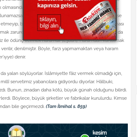
 olmasından korku olunca, helal yollardan, faizsiz olarak,
bulunamazsa, fâizle ödünç alınıp, bununla zaruret giderilir ise
arf etmeyip, borcunu bir an önce ödeyerek fâizden kurtulması
 almak zaruret değildir. Ticaret, sanat için sermaye bulmak da
 fâiz ile ödünç vermek haramdır [Eşbâh]. Haramdan kurtulmak
 verilir, denilmiştir. Böyle, farzı yapmamaktan veya haram
’ıyye) denir.
 da yalan söylüyorlar. İslâmiyette fâiz vermek olmadığı için,
millî servetimiz yabancılara gidiyordu diyorlar. Hâlbuki,
dı. Bunun, zinadan daha kötü, büyük günah olduğunu bilirdi.
irlerdi. Böylece, büyük şirketler ve fabrikalar kurulurdu. Kimse
ndan bile geçirmezdi.
(Tam İlmihal s. 859)