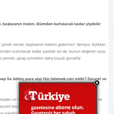
e, başkasının malını, ölümden kurtulacak kadar yiyebilir
 içinde olmak, başkasının hakkını gidermez” deniyor. Açlıktan
lümden kurtulacak kadar yiyebilir ise de, bunun değerini veya
ını yemek, şarap içmekten daha büyük günahtır.
bep ile ödünç para alıp fâiz ödemek caiz midir? Zaruret ve
adan ve kooperatiften, zaruret olmadıkça, hiçbir sebep ile
aruret başkadır, ihtiyaç başkadır. Zaruret, kendinin veya
veya sokakta kalarak hasta olması demektir. Zaruret olunca,