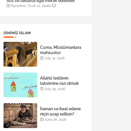
Süs ve takılarla ilgili merak edilenler
Pazartesi, Ocak 12, 2026
0
DINIMIZ ISLAM
Cuma, Müslümanlara
mahsustur
July 31, 2026
Allahü teâlânın
taksimine razı olmak
July 29, 2026
İnanan ve itaat edene
niçin azap edilsin?
June 26, 2026