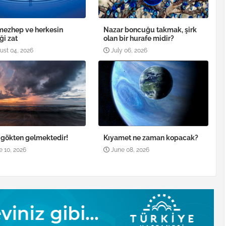
mezhep ve herkesin
Nazar boncuğu takmak, şirk
ği zat
olan bir hurafe midir?
ust 04, 2026
July 06, 2026
, gökten gelmektedir!
Kıyamet ne zaman kopacak?
e 10, 2026
June 08, 2026