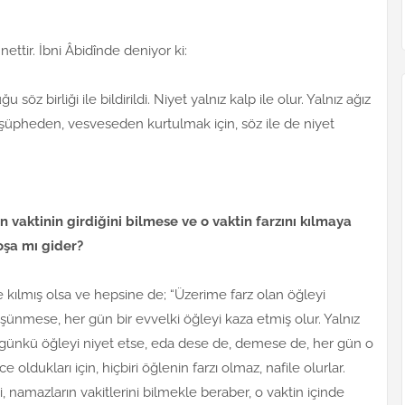
ettir. İbni Âbidînde deniyor ki:
z birliği ile bildirildi. Niyet yalnız kalp ile olur. Yalnız ağız
n, şüpheden, vesveseden kurtulmak için, söz ile de niyet
n vaktinin girdiğini bilmese ve o vaktin farzını kılmaya
oşa mı gider?
 kılmış olsa ve hepsine de; “Üzerime farz olan öğleyi
şünmese, her gün bir evvelki öğleyi kaza etmiş olur. Yalnız
O günkü öğleyi niyet etse, eda dese de, demese de, her gün o
ldukları için, hiçbiri öğlenin farzı olmaz, nafile olurlar.
, namazların vakitlerini bilmekle beraber, o vaktin içinde