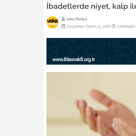
İbadetlerde niyet, kalp ile
Veka Medya
Çarşamba, Kasım 23, 2016
3 dakikada