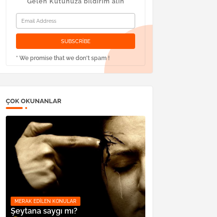
Gelen Kutunuza bildirim alın
* We promise that we don't spam !
ÇOK OKUNANLAR
MERAK EDILEN KONULAR
Şeytana saygı mı?