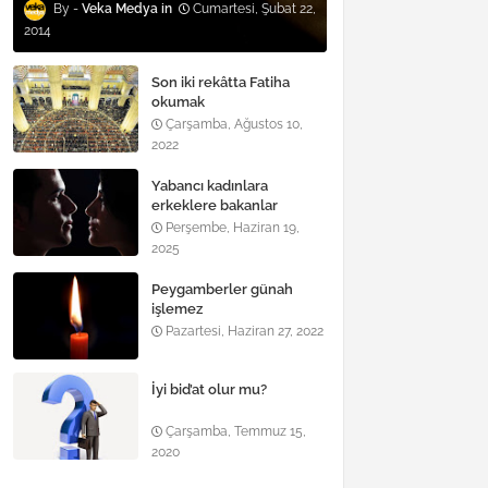
Veka Medya
Cumartesi, Şubat 22,
2014
Son iki rekâtta Fatiha
okumak
Çarşamba, Ağustos 10,
2022
Yabancı kadınlara
erkeklere bakanlar
Perşembe, Haziran 19,
2025
Peygamberler günah
işlemez
Pazartesi, Haziran 27, 2022
İyi bid’at olur mu?
Çarşamba, Temmuz 15,
2020