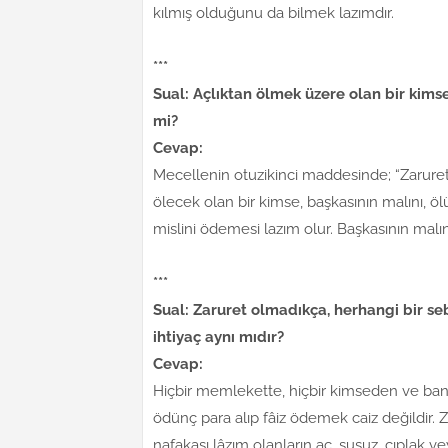
kılmış olduğunu da bilmek lazımdır.
***
Sual: Açlıktan ölmek üzere olan bir kims
mi?
Cevap:
Mecellenin otuzikinci maddesinde; “Zaruret
ölecek olan bir kimse, başkasının malını, ö
mislini ödemesi lazım olur. Başkasının mal
***
Sual: Zaruret olmadıkça, herhangi bir se
ihtiyaç aynı mıdır?
Cevap:
Hiçbir memlekette, hiçbir kimseden ve bank
ödünç para alıp fâiz ödemek caiz değildir. Z
nafakası lâzım olanların aç, susuz, çıplak 