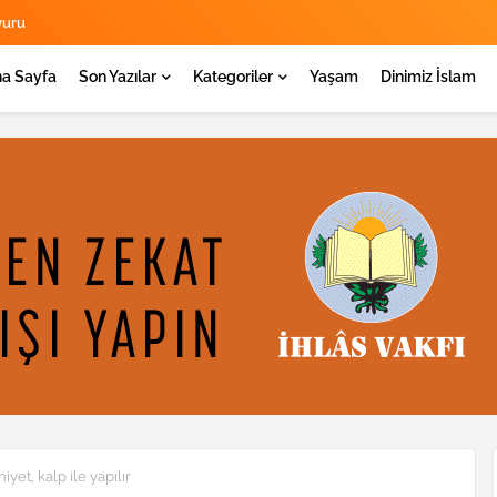
yuru
a Sayfa
Son Yazılar
Kategoriler
Yaşam
Dinimiz İslam
yet, kalp ile yapılır