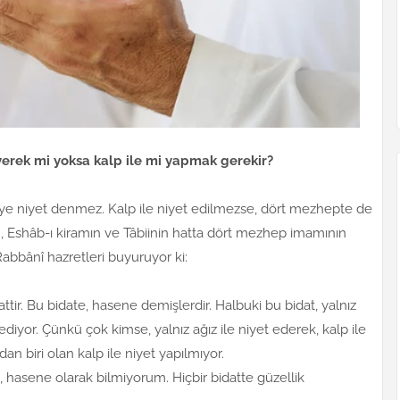
leyerek mi yoksa kalp ile mi yapmak gerekir?
meye niyet denmez. Kalp ile niyet edilmezse, dört mezhepte de
, Eshâb-ı kiramın ve Tâbiinin hatta dört mezhep imamının
ı Rabbânî hazretleri buyuruyor ki:
dattir. Bu bidate, hasene demişlerdir. Halbuki bu bidat, yalnız
diyor. Çünkü çok kimse, yalnız ağız ile niyet ederek, kalp ile
an biri olan kalp ile niyet yapılmıyor.
, hasene olarak bilmiyorum. Hiçbir bidatte güzellik