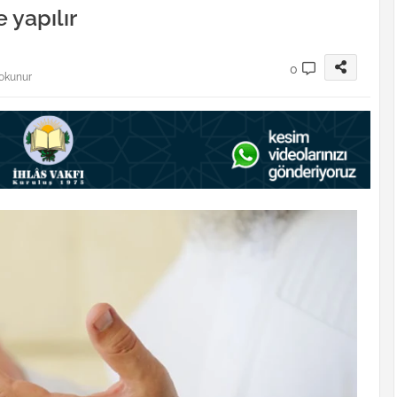
 yapılır
0
 okunur