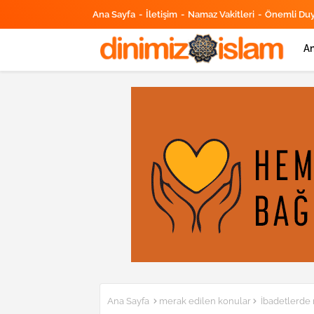
Ana Sayfa
İletişim
Namaz Vakitleri
Önemli Du
An
Ana Sayfa
merak edilen konular
İbadetlerde ni