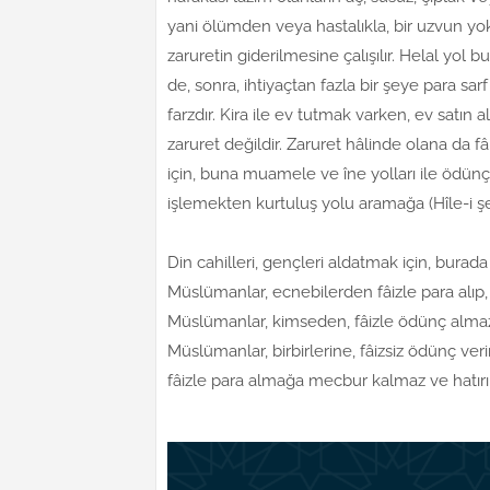
yani ölümden veya hastalıkla, bir uzvun yok
zaruretin giderilmesine çalışılır. Helal yol 
de, sonra, ihtiyaçtan fazla bir şeye para s
farzdır. Kira ile ev tutmak varken, ev satın
zaruret değildir. Zaruret hâlinde olana da
için, buna muamele ve îne yolları ile ödünç
işlemekten kurtuluş yolu aramağa (Hîle-i şer
Din cahilleri, gençleri aldatmak için, burada
Müslümanlar, ecnebilerden fâizle para alıp, 
Müslümanlar, kimseden, fâizle ödünç almaz
Müslümanlar, birbirlerine, fâizsiz ödünç ver
fâizle para almağa mecbur kalmaz ve hatırı