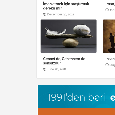
İman etmek için araştırmak
İman,
gerekir mi?
Jan
December 30, 2022
Cennet de, Cehennem de
İhsan
sonsuzdur
May
June 26, 2018