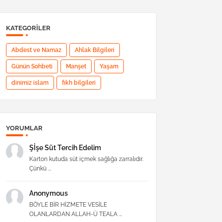
KATEGORILER
Abdest ve Namaz
Ahlak Bilgileri
Günün Sohbeti
Manşet
Yaşam
dinimiz islam
fıkh bilgileri
YORUMLAR
Şİşe Süt Tercih Edelim
Karton kutuda süt içmek sağlığa zarralıdır.
Çünkü ...
Anonymous
BÖYLE BİR HİZMETE VESİLE
OLANLARDAN ALLAH-Ü TEALA ...