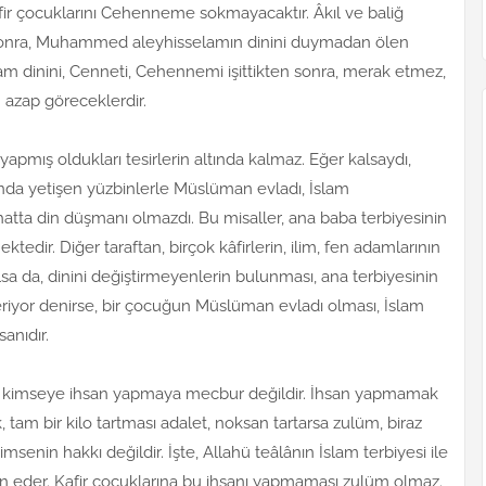
âfir çocuklarını Cehenneme sokmayacaktır. Âkıl ve baliğ
 sonra, Muhammed aleyhisselamın dinini duymadan ölen
lam dinini, Cenneti, Cehennemi işittikten sonra, merak etmez,
azap göreceklerdir.
yapmış oldukları tesirlerin altında kalmaz. Eğer kalsaydı,
ında yetişen yüzbinlerle Müslüman evladı, İslam
 hatta din düşmanı olmazdı. Bu misaller, ana baba terbiyesinin
tedir. Diğer taraftan, birçok kâfirlerin, ilim, fen adamlarının
 da, dinini değiştirmeyenlerin bulunması, ana terbiyesinin
riyor denirse, bir çocuğun Müslüman evladı olması, İslam
sanıdır.
at, kimseye ihsan yapmaya mecbur değildir. İhsan yapmamak
, tam bir kilo tartması adalet, noksan tartarsa zulüm, biraz
imsenin hakkı değildir. İşte, Allahü teâlânın İslam terbiyesi ile
hsan eder. Kafir çocuklarına bu ihsanı yapmaması zulüm olmaz.