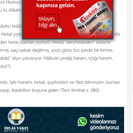
bû Hüreyre “radıyallahü anh” buyuruyor ki, Resulullahtan
 ki, (Allahü teâlâ güzeldir.
 Allahü teâlâ, Peygamberlerine emrettiğini, müminlere de
lal yiyiniz ve salih, iyi işler yapınız! Müminlere de emretti
dan helal olanları yiyiniz!). Resûl “aleyhisselâm” sözüne
ş, saçı sakalı dağılmış, yüzü gözü toz içinde bir kimse,
bbi!” diye yalvarıyor. Hâlbuki yediği haram, içtiği haram,
lur?).
. İşte haramı, helali, şüphelileri ve fâizi bilmeyen, bunları
ıp, ibadetleri boşuna gider. (Tam İlmihal s. 786)