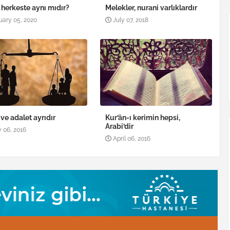
 herkeste aynı mıdır?
Melekler, nurani varlıklardır
uary 05, 2020
July 07, 2018
 ve adalet ayrıdır
Kur’ân-ı kerimin hepsi,
Arabi’dir
 06, 2016
April 06, 2016