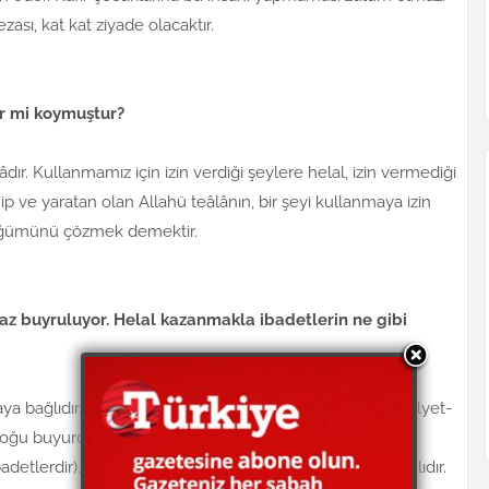
ezası, kat kat ziyade olacaktır.
er mi koymuştur?
lâdır. Kullanmamız için izin verdiği şeylere helal, izin vermediği
 ve yaratan olan Allahü teâlânın, bir şeyi kullanmaya izin
düğümünü çözmek demektir.
az buyruluyor. Helal kazanmakla ibadetlerin ne gibi
ya bağlıdır. Hadîs âlimi Ahmed bin Abdullah İsfehânî, (Hilyet-
çoğu buyurdu ki, ibadetler on kısımdır: Dokuz kısmı helal
ibadetlerdir). O hâlde, müminler helal kazanmağa çalışmalıdır.