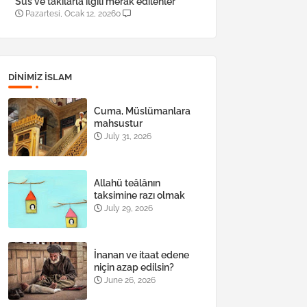
Süs ve takılarla ilgili merak edilenler
Pazartesi, Ocak 12, 2026
0
DINIMIZ ISLAM
Cuma, Müslümanlara
mahsustur
July 31, 2026
Allahü teâlânın
taksimine razı olmak
July 29, 2026
İnanan ve itaat edene
niçin azap edilsin?
June 26, 2026