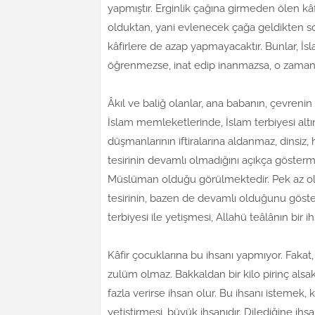
yapmıştır. Erginlik çağına girmeden ölen k
olduktan, yani evlenecek çağa geldikten
kâfirlere de azap yapmayacaktır. Bunlar, İs
öğrenmezse, inat edip inanmazsa, o zaman 
Âkıl ve baliğ olanlar, ana babanın, çevrenin 
İslam memleketlerinde, İslam terbiyesi alt
düşmanlarının iftiralarına aldanmaz, dinsiz,
tesirinin devamlı olmadığını açıkça göstermek
Müslüman olduğu görülmektedir. Pek az olsa
tesirinin, bazen de devamlı olduğunu göste
terbiyesi ile yetişmesi, Allahü teâlânın bir ih
Kâfir çocuklarına bu ihsanı yapmıyor. Fak
zulüm olmaz. Bakkaldan bir kilo pirinç alsak
fazla verirse ihsan olur. Bu ihsanı istemek, k
yetiştirmesi, büyük ihsanıdır. Dilediğine i