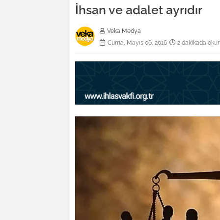
İhsan ve adalet ayrıdır
Veka Medya
Cuma, Mayıs 06, 2016
2 dakikada oku