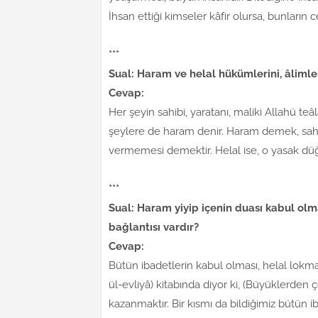
İhsan ettiği kimseler kâfir olursa, bunların c
***
Sual: Haram ve helal hükümlerini, âliml
Cevap:
Her şeyin sahibi, yaratanı, maliki Allahü teâ
şeylere de haram denir. Haram demek, sahip
vermemesi demektir. Helal ise, o yasak 
***
Sual: Haram yiyip içenin duası kabul olm
bağlantısı vardır?
Cevap:
Bütün ibadetlerin kabul olması, helal lokma
ül-evliyâ) kitabında diyor ki, (Büyüklerden 
kazanmaktır. Bir kısmı da bildiğimiz bütün 