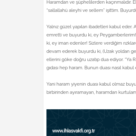
Haramdan ve şüphelilerden kaçınmalıdır. E
“sallallahü aleyhi ve sellem” işittim. Buyurdu
Yalnız güzel yapılan ibadetleri kabul eder.
emretti ve buyurdu ki, ey Peygamberlerim! He
ki, ey iman edenler! Sizlere verdiğim rızklar
devam ederek buyurdu ki, (Uzak yoldan gelmi
ellerini göke doğru uzatıp dua ediyor. “Ya Ra
gıdası hep haram. Bunun duası nasıl kabul o
Yani haram yiyenin duası kabul olmaz buyurdu
birbirinden ayıramayan, haramdan kurtulamay