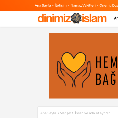
Ana Sayfa
İletişim
Namaz Vakitleri
Önemli Du
An
Ana Sayfa
Manşet
İhsan ve adalet ayrıdır