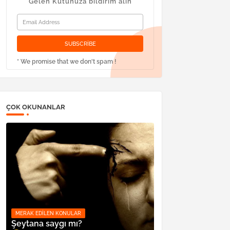
Gelen Kutunuza bildirim alın
* We promise that we don't spam !
ÇOK OKUNANLAR
MERAK EDILEN KONULAR
Şeytana saygı mı?