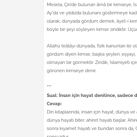
Mesela, Çin’de bulunan âmâ bir kimseye, İs
Ay'da ve yıldızda bulunanı göstermeye kadir
olarak, dünyada gördüm demek, âyet-i kerim
böyle bir şeyi söyleyen kimse zındıktır. Üç
Allahü teâlâyı dünyada, fizik kanunları ile 
gördüm diyen kimse, başka şeyleri, eşyayı,
olmayan bir görmektir. Zındık, İslamiyeti 
görünen kimseye denir.
***
Sual: İnsan için hayat denilince, sadece 
Cevap:
Din kitaplarında, insan için hayat, dünya ve
dünya hayatı biter, ahiret hayatı başlar. Ahir
sonra kıyamet hayatı ve bundan sonra da,
sonsuzdur.