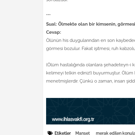
***
Sual: Ölmekte olan bir kimsenin, görmesi,
Cevap:
Ölünün his duygularından en son kaybedeceği 
görmesi bozulur. Fakat işitmesi, ruh kabz
(Ölüm hastalığında olanlara şehadeteyn-i k
kelimeyi telkin ediniz!) buyurmuştur. Ölü
menetmişlerdir. Çünkü o zaman, insan şiddetl
Etiketler
Manşet
merak edilen konul