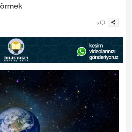
görmek
0