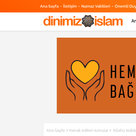
Ana Sayfa
İletişim
Namaz Vakitleri
Önemli Du
An
Ana Sayfa
merak edilen konular
Allahü teâl