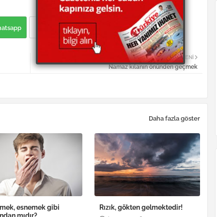
atsapp
DAHA YENI
Namaz kılanın önünden geçmek
Daha fazla göster
mek, esnemek gibi
Rızık, gökten gelmektedir!
ndan mıdır?