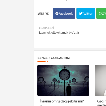
Facebook
Twitter
Wh
DAHA ESKI
Ezanı tek elle okumak bid’attir
BENZER YAZILARIMIZ
İnsanın ömrü değişebilir mi?
Geğir
şeyta