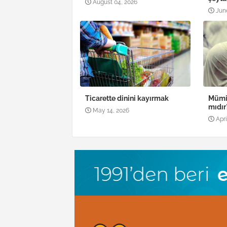
August 04, 2026
Jun
Ticarette dinini kayırmak
Mümin
mıdır
May 14, 2026
Apri