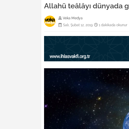
Allahü teâlâyı dünyada 
Veka Medya
Salı, Şubat 12, 2019
1 dakikada okunur