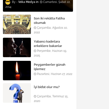
Veka Medya
Cumartesi, Şubat 22,
2014
Son iki rekâtta Fatiha
okumak
Çarşamba, Ağustos 10,
2022
Yabancı kadınlara
erkeklere bakanlar
Perşembe, Haziran 19,
2025
Peygamberler günah
işlemez
Pazartesi, Haziran 27, 2022
İyi bid’at olur mu?
Çarşamba, Temmuz 15,
2020