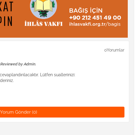
0Yorumlar
e Reviewed by Admin.
evaplandırılacaktır. Lütfen suallerinizi:
eriniz.
Yorum Gönder (0)