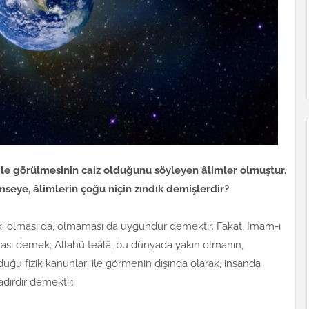
ile görülmesinin caiz olduğunu söyleyen âlimler olmuştur.
mseye, âlimlerin çoğu niçin zındık demişlerdir?
mek, olması da, olmaması da uygundur demektir. Fakat, İmam-ı
olması demek; Allahü teâlâ, bu dünyada yakın olmanın,
uğu fizik kanunları ile görmenin dışında olarak, insanda
irdir demektir.