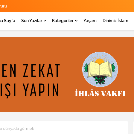
yuru
a Sayfa
Son Yazılar
Kategoriler
Yaşam
Dinimiz İslam
âyı dünyada görmek