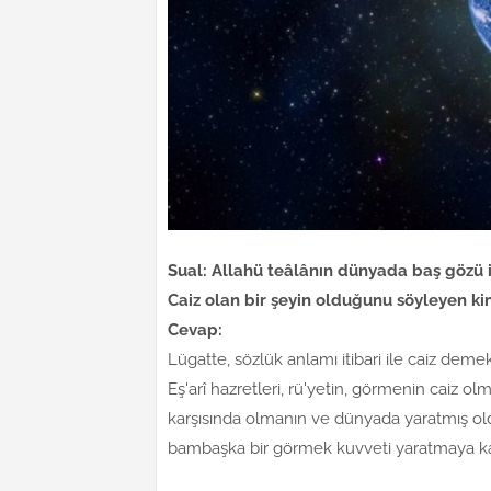
Sual: Allahü teâlânın dünyada baş gözü 
Caiz olan bir şeyin olduğunu söyleyen ki
Cevap:
Lügatte, sözlük anlamı itibari ile caiz de
Eş'arî hazretleri, rü'yetin, görmenin caiz 
karşısında olmanın ve dünyada yaratmış old
bambaşka bir görmek kuvveti yaratmaya kad