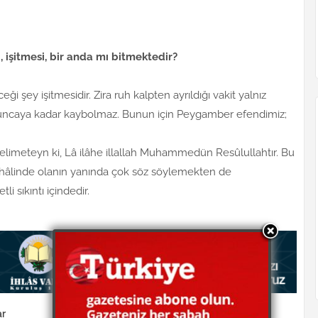
 işitmesi, bir anda mı bitmektedir?
şey işitmesidir. Zira ruh kalpten ayrıldığı vakit yalnız
oluncaya kadar kaybolmaz. Bunun için Peygamber efendimiz;
elimeteyn ki, Lâ ilâhe illallah Muhammedün Resûlullahtır. Bu
m hâlinde olanın yanında çok söz söylemekten de
i sıkıntı içindedir.
ar