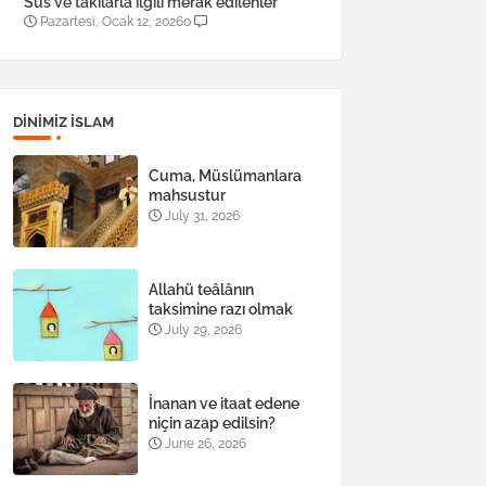
Süs ve takılarla ilgili merak edilenler
Pazartesi, Ocak 12, 2026
0
DINIMIZ ISLAM
Cuma, Müslümanlara
mahsustur
July 31, 2026
Allahü teâlânın
taksimine razı olmak
July 29, 2026
İnanan ve itaat edene
niçin azap edilsin?
June 26, 2026