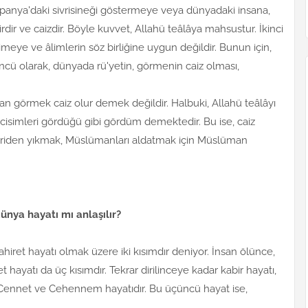
panya'daki sivrisineği göstermeye veya dünyadaki insana,
dir ve caizdir. Böyle kuvvet, Allahü teâlâya mahsustur. İkinci
eye ve âlimlerin söz birliğine uygun değildir. Bunun için,
üncü olarak, dünyada rü'yetin, görmenin caiz olması,
olan görmek caiz olur demek değildir. Halbuki, Allahü teâlâyı
 cisimleri gördüğü gibi gördüm demektedir. Bu ise, caiz
içeriden yıkmak, Müslümanları aldatmak için Müslüman
dünya hayatı mı anlaşılır?
 ahiret hayatı olmak üzere iki kısımdır deniyor. İnsan ölünce,
et hayatı da üç kısımdır. Tekrar dirilinceye kadar kabir hayatı,
 Cennet ve Cehennem hayatıdır. Bu üçüncü hayat ise,