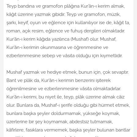
Teyp bandına ve gramofon plâğına Kur’ân-ı kerim almak,
kâğıt üzerine yazmak gibidir. Teyp ve gramofon, müzik,
şarkı, keyif, oyun ve eğlence için kullanılıyor ise de, kâğıt ta,
roman, açık resim, eğlence ve fuhuş dergileri olmaktadır.
Kur’ân-ı kerim kâğıda yazılınca (Mushaf) olur. Mushaf,
Kur’ân-ı kerimin okunmasına ve öğrenmesine ve
ezberlenmesine sebep ve vâsıta olduğu için kıymetlidir.
Mushaf yazmak ve hediye etmek, bunun için, çok sevaptır.
Bant ve plâk da, Kur’ân-ı kerimin benzerini işiterek
öğrenilmesine ve ezberlenmesine vâsıta olmaktadırlar.
Kur’ân-ı kerimi, bu niyet ile, teyp, plâk üzerine almak câiz
olur. Bunlara da, Mushaf-ı şerife olduğu gibi hürmet etmek,
bunlara başka şeyler doldurmamak, yükseğe koymak,
üzerlerine bir şey koymamak, abdestsiz tutmamak,
kâfirlere, fasıklara vermemek, başka şeyler bulunan bantlar