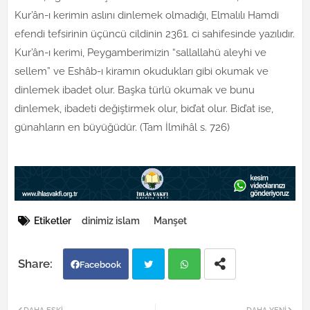
Kur’ân-ı kerimin aslını dinlemek olmadığı, Elmalılı Hamdi
efendi tefsirinin üçüncü cildinin 2361. ci sahifesinde yazılıdır.
Kur’ân-ı kerimi, Peygamberimizin “sallallahü aleyhi ve
sellem” ve Eshâb-ı kiramın okudukları gibi okumak ve
dinlemek ibadet olur. Başka türlü okumak ve bunu
dinlemek, ibadeti değiştirmek olur, bid’at olur. Bid’at ise,
günahların en büyüğüdür. (Tam İlmihâl s. 726)
Etiketler
dinimiz islam
Manşet
Facebook
Twi
Wh