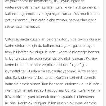
ve plâklar arasına koymamak, fısk, oyun, eğlence
yerlerinde çalmamak lâzımdır. Kur’ân-ı kerim dinlemek için
kullanılan gramofon ve teyp hiçbir zaman fısk meclislerine
götürülmemeli, bunlarda hiçbir zaman, haram olan çirkin
şeyler çalınmamalıdır.
Çalgı çalmakta kullanılan bir gramofonun ve teybin Kur’ân-ı
kerim dinlemek için de kullanılması, şarkı, gazel okuyan
fasık bir hâfızın okuduğu Kur’ân-ı kerimi dinlemeğe benzer
ki, bunun câiz olmadığı yukarıda bildirildi. Kısacası, Kur’ân-ı
kerim bulunan bantlar ve plâklar Mushaf-ı şerif gibi
kıymetlidirler. Bunlara da saygısızlık yapmak, küfre sebep
olur. Şu kadar var ki, bunlardan Kur’ân-ı kerimi dinlemek,
hâfız dinlemek olmaz. Tam benzerini dinlemek olur. Kur’ân-
ı kerimi dinlemek sevabı hâsıl olmaz. Çünkü, Kur’ân-ı kerimi
tilâvet etmek, yani okumak demek, şuurlu bir kimsenin,
Kur’ân-ı kerim okuduğunu bilen insanın okuması demek