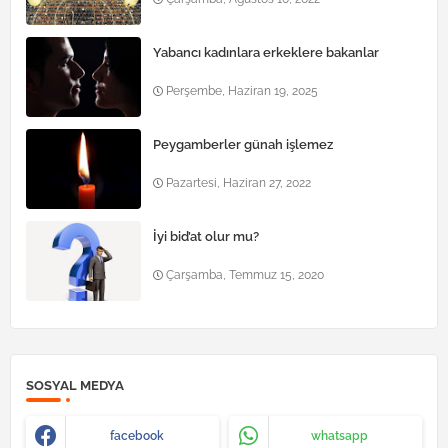
Yabancı kadınlara erkeklere bakanlar
Perşembe, Haziran 19, 2025
Peygamberler günah işlemez
Pazartesi, Haziran 27, 2022
İyi bid’at olur mu?
Çarşamba, Temmuz 15, 2020
SOSYAL MEDYA
facebook
whatsapp