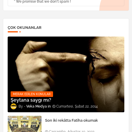
* We promise that we don't spam !
ÇOK OKUNANLAR
MERAK EDILEN KONULAR
Şeytana saygı mı?
Veka Medya
Cumartesi, Şubat 22, 2014
Son iki rekâtta Fatiha okumak
Çarşamba, Ağustos 10, 2022