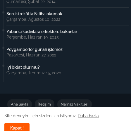
Cumartesi, Şubat 22, 2014
Son iki rekâtta Fatiha okumak
Çarşamba, Ağustos 10, 2022
Yabancı kadınlara erkeklere bakanlar
Perşembe, Haziran 19, 2025
Peygamberler günah işlemez
Pazartesi, Haziran 27, 2022
İyi bid’at olur mu?
Çarşamba, Temmuz 15, 2020
Ana Sayfa
İletişim
Namaz Vakitleri
Site deneyimi için sizden izin istiyoruz.
Daha Fazla
Önemli Duyuru
Kapat !
Dizayn -
Free Blogger Templates
| Yayın:
Dinimiz İslam