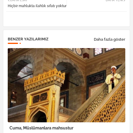
DAHA ESKI
DAHA YENI
Hiçbir mahlukta ilahlık sıfatı yoktur
tter
atsa
pp
BENZER YAZILARIMIZ
Daha fazla göster
Cuma, Müslümanlara mahsustur