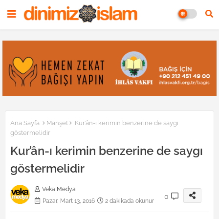
Ana Sayfa
Manşet
Kur’ân-ı kerimin benzerine de saygı
göstermelidir
Kur’ân-ı kerimin benzerine de saygı
göstermelidir
Veka Medya
0
Pazar, Mart 13, 2016
2 dakikada okunur