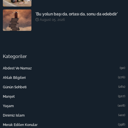
'Bu yolun başı da, ortası da, sonu da edebdir'
August 05, 2026
Kategoriler
(90)
Abdest Ve Namaz
(276)
Ahlak Bilgileri
(281)
Günün Sohbeti
(507)
Manşet
(408)
Yaşam
(422)
Dinimiz Islam
(398)
Merak Edilen Konular