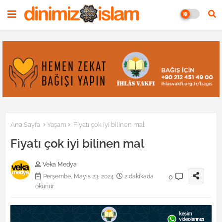
Ana Sayfa
Yaşam
Fiyatı çok iyi bilinen mal
Fiyatı çok iyi bilinen mal
Veka Medya
0
Perşembe, Mayıs 23, 2024
2 dakikada
okunur