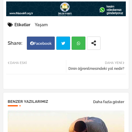
Etiketler
Yaşam
Facebook
Twi
Wh
DAHA ESKI
DAHA YENI
Dinin öğrenilmesindeki yol nedir?
tter
atsa
pp
BENZER YAZILARIMIZ
Daha fazla göster