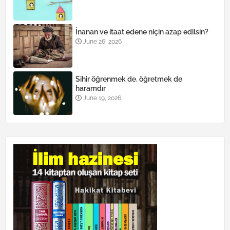
İnanan ve itaat edene niçin azap edilsin?
June 26, 2026
Sihir öğrenmek de, öğretmek de
haramdır
June 19, 2026