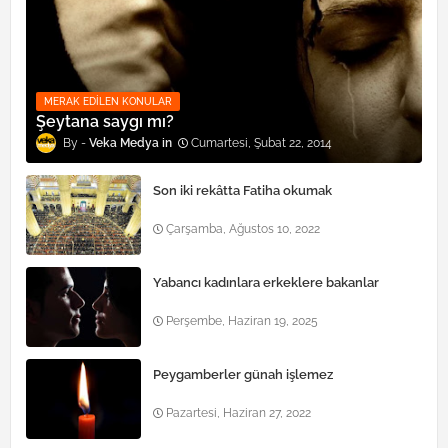
MERAK EDILEN KONULAR
Şeytana saygı mı?
Veka Medya
Cumartesi, Şubat 22, 2014
Son iki rekâtta Fatiha okumak
Çarşamba, Ağustos 10, 2022
Yabancı kadınlara erkeklere bakanlar
Perşembe, Haziran 19, 2025
Peygamberler günah işlemez
Pazartesi, Haziran 27, 2022