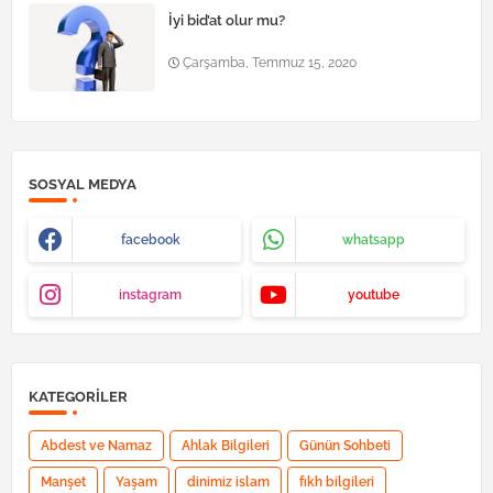
İyi bid’at olur mu?
Çarşamba, Temmuz 15, 2020
SOSYAL MEDYA
facebook
whatsapp
instagram
youtube
KATEGORILER
Abdest ve Namaz
Ahlak Bilgileri
Günün Sohbeti
Manşet
Yaşam
dinimiz islam
fıkh bilgileri