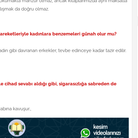
tır, okumakta mahzur olmaz, ancak kitaplarımızda aynı maksatla
alışmak da doğru olmaz.
 hareketleriyle kadınlara benzemeleri günah olur mu?
dın gibi davranan erkekler, tevbe edinceye kadar tazir edilir.
e cihad sevabı aldığı gibi, sigarasızlığa sabreden de
abına kavuşur.,