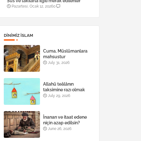
Süs ve takılarla ilgili merak edilenler
Pazartesi, Ocak 12, 2026
0
DINIMIZ ISLAM
Cuma, Müslümanlara
mahsustur
July 31, 2026
Allahü teâlânın
taksimine razı olmak
July 29, 2026
İnanan ve itaat edene
niçin azap edilsin?
June 26, 2026