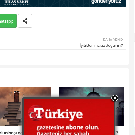
atsapp
DAHA YENI
İyilikten maraz doğar mı?
lun başı da, ortası da,
İnsanın ömrü değişebilir mi?