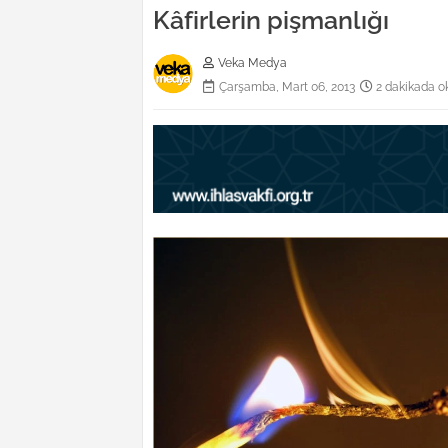
Kâfirlerin pişmanlığı
Veka Medya
Çarşamba, Mart 06, 2013
2 dakikada o