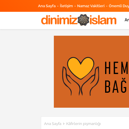
Ana Sayfa
İletişim
Namaz Vakitleri
Önemli Du
An
Ana Sayfa
Kâfirlerin pişmanlığı