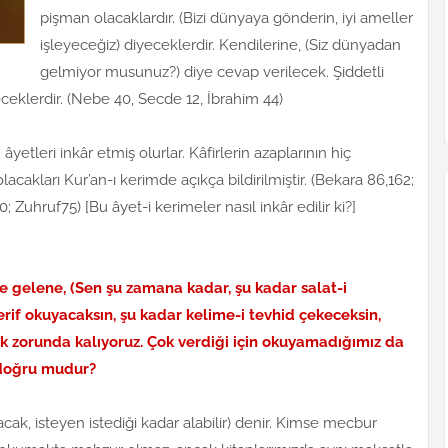
pişman olacaklardır. (Bizi dünyaya gönderin, iyi ameller
işleyeceğiz) diyeceklerdir. Kendilerine, (Siz dünyadan
gelmiyor musunuz?) diye cevap verilecek. Şiddetli
ceklerdir. (Nebe 40, Secde 12, İbrahim 44)
yetleri inkâr etmiş olurlar. Kâfirlerin azaplarının hiç
acakları Kur’an-ı kerimde açıkça bildirilmiştir. (Bekara 86,162;
; Zuhruf75) [Bu âyet-i kerimeler nasıl inkâr edilir ki?]
ne gelene, (Sen şu zamana kadar, şu kadar salat-i
şerif okuyacaksın, şu kadar kelime-i tevhid çekeceksin,
k zorunda kalıyoruz. Çok verdiği için okuyamadığımız da
ı doğru mudur?
k, isteyen istediği kadar alabilir) denir. Kimse mecbur