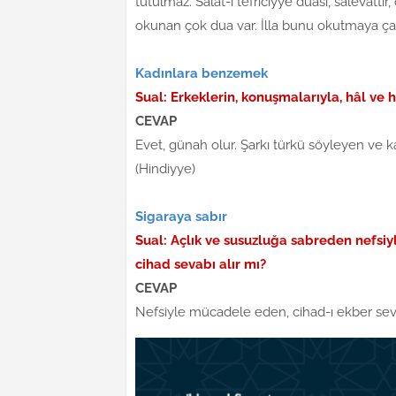
tutulmaz. Salat-i tefriciyye duası, salevat
okunan çok dua var. İlla bunu okutmaya ç
Kadınlara benzemek
Sual: Erkeklerin, konuşmalarıyla, hâl ve
CEVAP
Evet, günah olur. Şarkı türkü söyleyen ve ka
(Hindiyye)
Sigaraya sabır
Sual: Açlık ve susuzluğa sabreden nefsiyl
cihad sevabı alır mı?
CEVAP
Nefsiyle mücadele eden, cihad-ı ekber sev