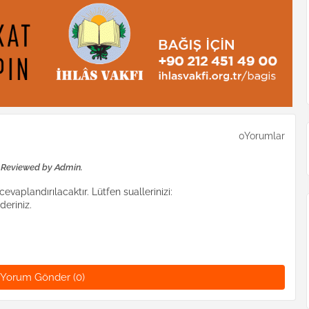
0Yorumlar
e Reviewed by Admin.
evaplandırılacaktır. Lütfen suallerinizi:
eriniz.
Yorum Gönder (0)