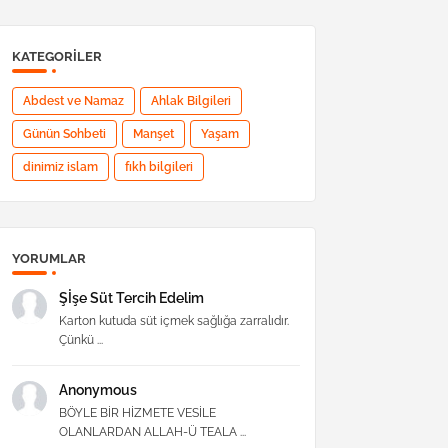
KATEGORILER
Abdest ve Namaz
Ahlak Bilgileri
Günün Sohbeti
Manşet
Yaşam
dinimiz islam
fıkh bilgileri
YORUMLAR
Şİşe Süt Tercih Edelim
Karton kutuda süt içmek sağlığa zarralıdır.
Çünkü ...
Anonymous
BÖYLE BİR HİZMETE VESİLE
OLANLARDAN ALLAH-Ü TEALA ...