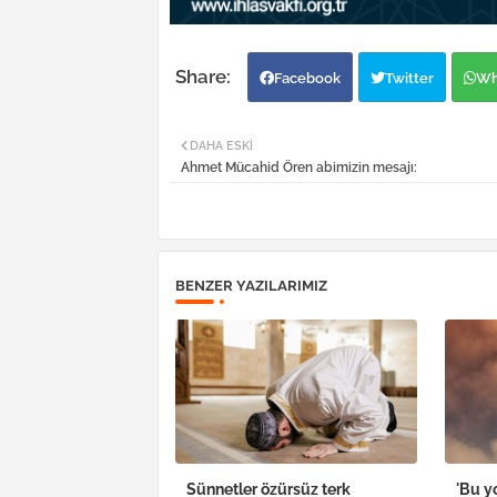
Facebook
Twitter
Wh
DAHA ESKI
Ahmet Mücahid Ören abimizin mesajı:
BENZER YAZILARIMIZ
Sünnetler özürsüz terk
'Bu yo