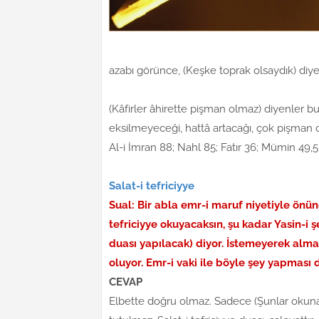
azabı görünce, (Keşke toprak olsaydık) diye
(Kâfirler âhirette pişman olmaz) diyenler bu â
eksilmeyeceği, hattâ artacağı, çok pişman ol
Al-i İmran 88; Nahl 85; Fatır 36; Mümin 49,50
Salat-i tefriciyye
Sual: Bir abla emr-i maruf niyetiyle önü
tefriciyye okuyacaksın, şu kadar Yasin-i 
duası yapılacak) diyor. İstemeyerek alma
oluyor. Emr-i vaki ile böyle şey yapmas
CEVAP
Elbette doğru olmaz. Sadece (Şunlar okunaca