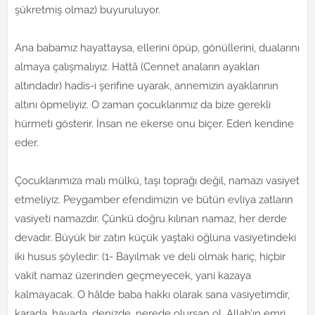
şükretmiş olmaz) buyuruluyor.
Ana babamız hayattaysa, ellerini öpüp, gönüllerini, dualarını
almaya çalışmalıyız. Hattâ (Cennet anaların ayakları
altındadır) hadis-i şerifine uyarak, annemizin ayaklarının
altını öpmeliyiz. O zaman çocuklarımız da bize gerekli
hürmeti gösterir. İnsan ne ekerse onu biçer. Eden kendine
eder.
Çocuklarımıza malı mülkü, taşı toprağı değil, namazı vasiyet
etmeliyiz. Peygamber efendimizin ve bütün evliya zatların
vasiyeti namazdır. Çünkü doğru kılınan namaz, her derde
devadır. Büyük bir zatın küçük yaştaki oğluna vasiyetindeki
iki husus şöyledir: (1- Bayılmak ve deli olmak hariç, hiçbir
vakit namaz üzerinden geçmeyecek, yani kazaya
kalmayacak. O hâlde baba hakkı olarak sana vasiyetimdir,
karada, havada, denizde, nerede olursan ol, Allah’ın emri