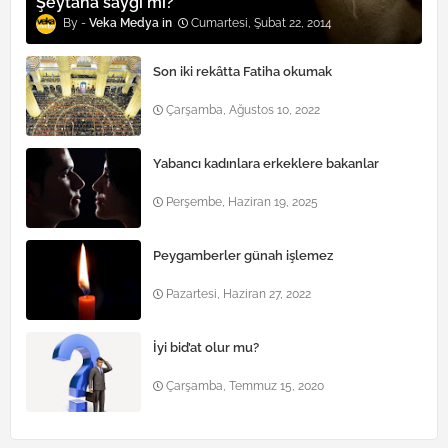
Şeytana saygı mı?
Veka Medya
Cumartesi, Şubat 22, 2014
Son iki rekâtta Fatiha okumak
Çarşamba, Ağustos 10, 2022
Yabancı kadınlara erkeklere bakanlar
Perşembe, Haziran 19, 2025
Peygamberler günah işlemez
Pazartesi, Haziran 27, 2022
İyi bid’at olur mu?
Çarşamba, Temmuz 15, 2020