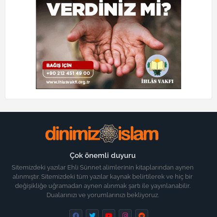
Çok önemli duyuru
Sitemizdeki yazılar Ehli Sünnet alimlerinin kitaplarından aynen
alınmıştır. Sitemizdeki tüm yazılar kaynak belirtilerek ve hiç bir
değişikliğe uğramadan aynen alınmak şartı ile yayınlanabilir.
Dualarınızı ve yorumlarınızı bekliyoruz.