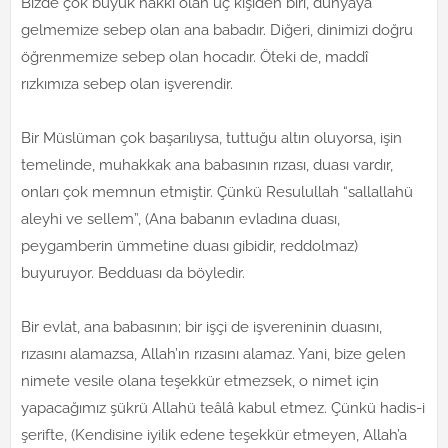
Bizde çok büyük hakkı olan üç kişiden biri, dünyaya
gelmemize sebep olan ana babadır. Diğeri, dinimizi doğru
öğrenmemize sebep olan hocadır. Öteki de, maddî
rızkımıza sebep olan işverendir.
Bir Müslüman çok başarılıysa, tuttuğu altın oluyorsa, işin
temelinde, muhakkak ana babasının rızası, duası vardır,
onları çok memnun etmiştir. Çünkü Resulullah “sallallahü
aleyhi ve sellem”, (Ana babanın evladına duası,
peygamberin ümmetine duası gibidir, reddolmaz)
buyuruyor. Bedduası da böyledir.
Bir evlat, ana babasının; bir işçi de işvereninin duasını,
rızasını alamazsa, Allah’ın rızasını alamaz. Yani, bize gelen
nimete vesile olana teşekkür etmezsek, o nimet için
yapacağımız şükrü Allahü teâlâ kabul etmez. Çünkü hadis-i
şerifte, (Kendisine iyilik edene teşekkür etmeyen, Allah’a