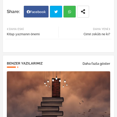
Facebook
Twi
Wh
DAHA ESKI
DAHA YENI
Kitap yazmanın önemi
Cimri zekâtı ne ki?
tter
atsa
pp
BENZER YAZILARIMIZ
Daha fazla göster