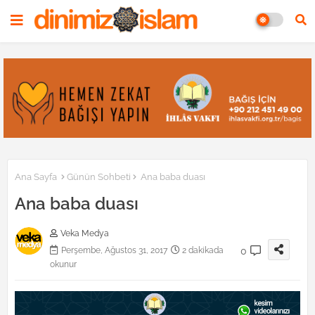
Ana Sayfa
Günün Sohbeti
Ana baba duası
Ana baba duası
Veka Medya
0
Perşembe, Ağustos 31, 2017
2 dakikada
okunur