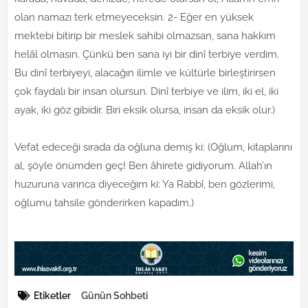
olan namazı terk etmeyeceksin. 2- Eğer en yüksek
mektebi bitirip bir meslek sahibi olmazsan, sana hakkım
helâl olmasın. Çünkü ben sana iyi bir dinî terbiye verdim.
Bu dinî terbiyeyi, alacağın ilimle ve kültürle birleştirirsen
çok faydalı bir insan olursun. Dinî terbiye ve ilim, iki el, iki
ayak, iki göz gibidir. Biri eksik olursa, insan da eksik olur.)
Vefat edeceği sırada da oğluna demiş ki: (Oğlum, kitaplarını
al, şöyle önümden geç! Ben âhirete gidiyorum. Allah’ın
huzuruna varınca diyeceğim ki: Ya Rabbî, ben gözlerimi,
oğlumu tahsile gönderirken kapadım.)
Etiketler
Günün Sohbeti