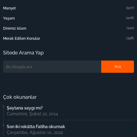
(507)
Manşet
(408)
Yaşam
(422)
Dinimiz Islam
(398)
Merak Edilen Konular
Sitede Arama Yap
Çok okunanlar
Şeytana saygı mı?
Cumartesi, Şubat 22, 2014
Son iki rekâtta Fatiha okumak
Çarşamba, Ağustos 10, 2022