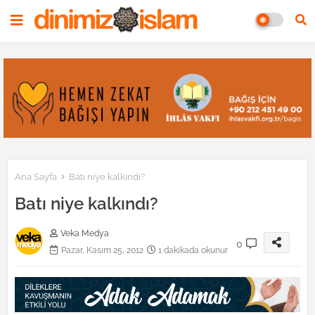
Ana Sayfa
Batı niye kalkındı?
Batı niye kalkındı?
Veka Medya
0
Pazar, Kasım 25, 2012
1 dakikada okunur