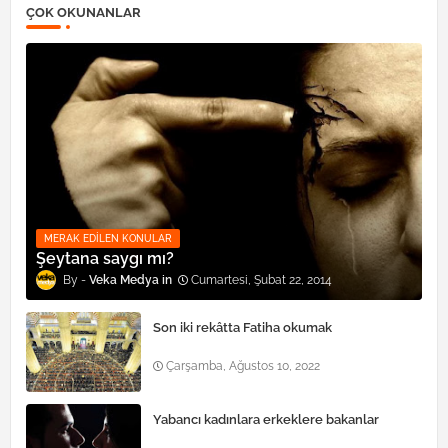
ÇOK OKUNANLAR
MERAK EDILEN KONULAR
Şeytana saygı mı?
Veka Medya
Cumartesi, Şubat 22, 2014
Son iki rekâtta Fatiha okumak
Çarşamba, Ağustos 10, 2022
Yabancı kadınlara erkeklere bakanlar