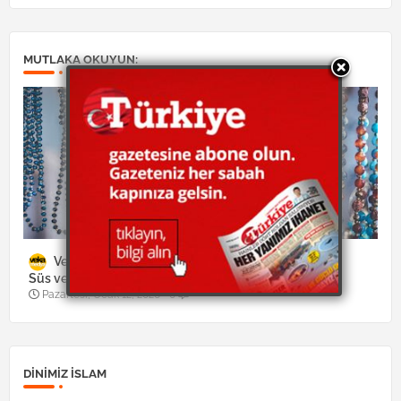
MUTLAKA OKUYUN:
Veka Medya
Yaşam
Süs ve takılarla ilgili merak edilenler
Pazartesi, Ocak 12, 2026
0
DINIMIZ ISLAM