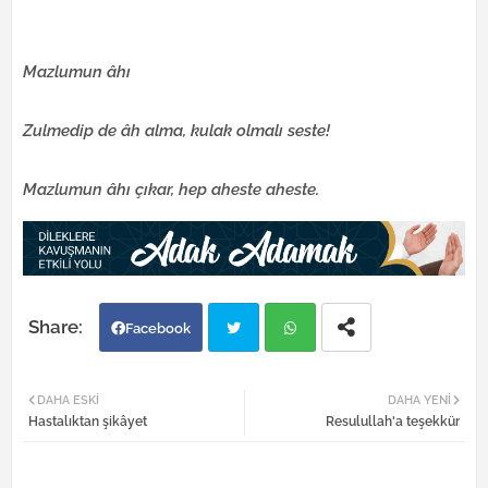
Mazlumun âhı
Zulmedip de âh alma, kulak olmalı seste!
Mazlumun âhı çıkar, hep aheste aheste.
Facebook
Twi
Wh
DAHA ESKI
DAHA YENI
Hastalıktan şikâyet
Resulullah'a teşekkür
tter
atsa
pp