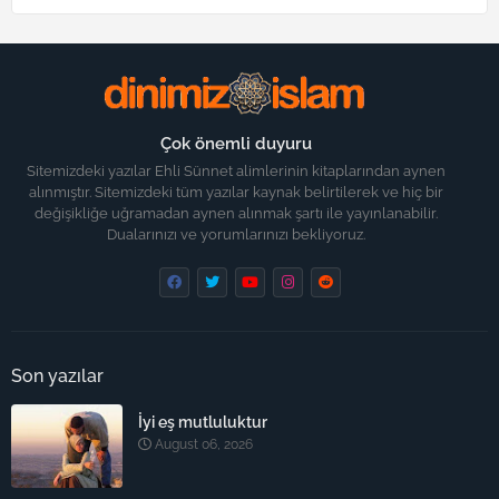
Çok önemli duyuru
Sitemizdeki yazılar Ehli Sünnet alimlerinin kitaplarından aynen
alınmıştır. Sitemizdeki tüm yazılar kaynak belirtilerek ve hiç bir
değişikliğe uğramadan aynen alınmak şartı ile yayınlanabilir.
Dualarınızı ve yorumlarınızı bekliyoruz.
Son yazılar
İyi eş mutluluktur
August 06, 2026