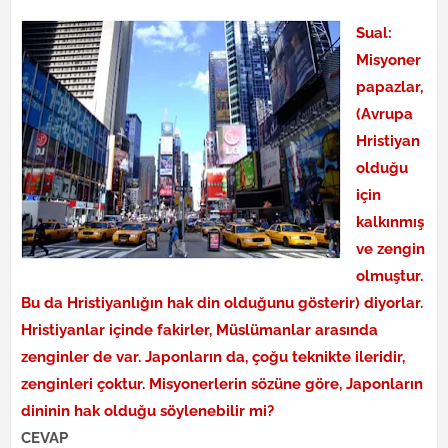
Sual:
Misyoner
papazlar,
(Avrupa
Hristiyan
olduğu
için
kalkınmış
ve zengin
olmuştur.
Bu da Hristiyanlığın hak din olduğunu gösterir) diyorlar.
Hristiyanlar içinde fakirler, Müslümanlar arasında
zenginler de var. Japonların da, çoğu teknikte ileridir,
zenginleri çoktur. Misyonerlerin sözüne göre, Japonların
dininin hak olduğu söylenebilir mi?
CEVAP