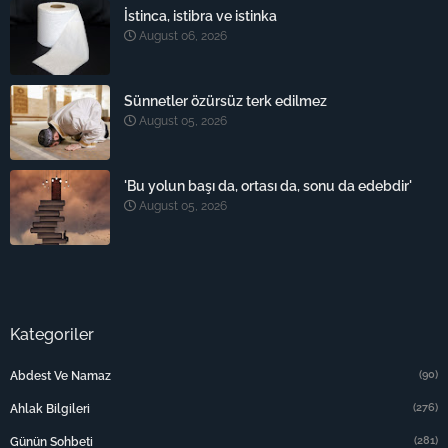
İstinca, istibra ve istinka
August 06, 2026
Sünnetler özürsüz terk edilmez
August 05, 2026
'Bu yolun başı da, ortası da, sonu da edebdir'
August 05, 2026
Kategoriler
(90)
Abdest Ve Namaz
(276)
Ahlak Bilgileri
(281)
Günün Sohbeti