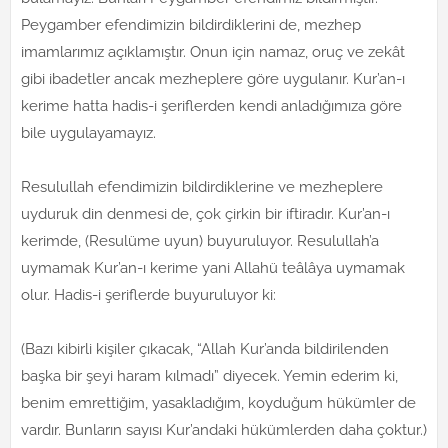
Peygamber efendimizin bildirdiklerini de, mezhep
imamlarımız açıklamıştır. Onun için namaz, oruç ve zekât
gibi ibadetler ancak mezheplere göre uygulanır. Kur’an-ı
kerime hatta hadis-i şeriflerden kendi anladığımıza göre
bile uygulayamayız.
Resulullah efendimizin bildirdiklerine ve mezheplere
uyduruk din denmesi de, çok çirkin bir iftiradır. Kur’an-ı
kerimde, (Resulüme uyun) buyuruluyor. Resulullah’a
uymamak Kur’an-ı kerime yani Allahü teâlâya uymamak
olur. Hadis-i şeriflerde buyuruluyor ki:
(Bazı kibirli kişiler çıkacak, “Allah Kur’anda bildirilenden
başka bir şeyi haram kılmadı” diyecek. Yemin ederim ki,
benim emrettiğim, yasakladığım, koyduğum hükümler de
vardır. Bunların sayısı Kur’andaki hükümlerden daha çoktur.)