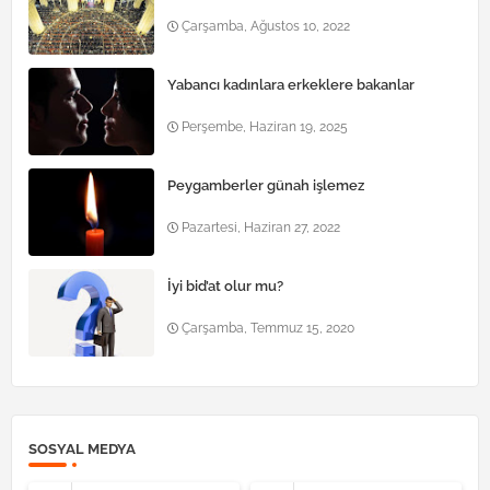
Çarşamba, Ağustos 10, 2022
Yabancı kadınlara erkeklere bakanlar
Perşembe, Haziran 19, 2025
Peygamberler günah işlemez
Pazartesi, Haziran 27, 2022
İyi bid’at olur mu?
Çarşamba, Temmuz 15, 2020
SOSYAL MEDYA