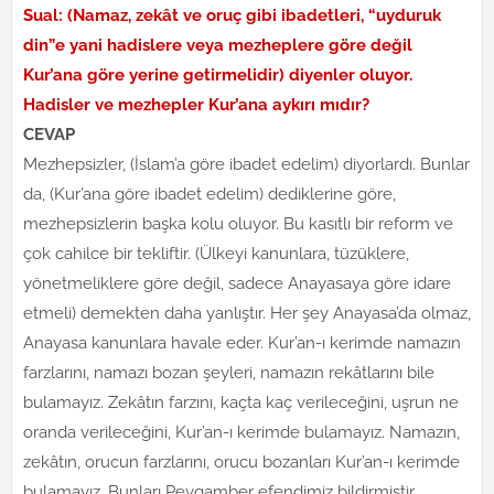
Sual: (Namaz, zekât ve oruç gibi ibadetleri, “uyduruk
din”e yani hadislere veya mezheplere göre değil
Kur’ana göre yerine getirmelidir) diyenler oluyor.
Hadisler ve mezhepler Kur’ana aykırı mıdır?
CEVAP
Mezhepsizler, (İslam’a göre ibadet edelim) diyorlardı. Bunlar
da, (Kur’ana göre ibadet edelim) dediklerine göre,
mezhepsizlerin başka kolu oluyor. Bu kasıtlı bir reform ve
çok cahilce bir tekliftir. (Ülkeyi kanunlara, tüzüklere,
yönetmeliklere göre değil, sadece Anayasaya göre idare
etmeli) demekten daha yanlıştır. Her şey Anayasa’da olmaz,
Anayasa kanunlara havale eder. Kur’an-ı kerimde namazın
farzlarını, namazı bozan şeyleri, namazın rekâtlarını bile
bulamayız. Zekâtın farzını, kaçta kaç verileceğini, uşrun ne
oranda verileceğini, Kur’an-ı kerimde bulamayız. Namazın,
zekâtın, orucun farzlarını, orucu bozanları Kur’an-ı kerimde
bulamayız. Bunları Peygamber efendimiz bildirmiştir.