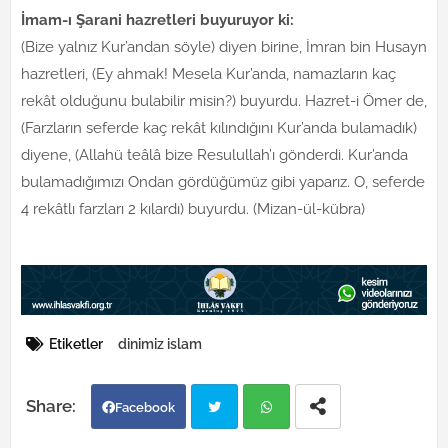
İmam-ı Şarani hazretleri buyuruyor ki:
(Bize yalnız Kur’andan söyle) diyen birine, İmran bin Husayn
hazretleri, (Ey ahmak! Mesela Kur’anda, namazların kaç
rekât olduğunu bulabilir misin?) buyurdu. Hazret-i Ömer de,
(Farzların seferde kaç rekât kılındığını Kur’anda bulamadık)
diyene, (Allahü teâlâ bize Resulullah’ı gönderdi. Kur’anda
bulamadığımızı Ondan gördüğümüz gibi yaparız. O, seferde
4 rekâtlı farzları 2 kılardı) buyurdu. (Mizan-ül-kübra)
Etiketler
dinimiz islam
Facebook