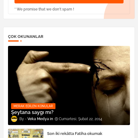
* We promise that we don't spam !
ÇOK OKUNANLAR
MERAK EDILEN KONULAR
Şeytana saygı mı?
Veka Medya
Cumartesi, Şubat 22, 2014
Son iki rekâtta Fatiha okumak