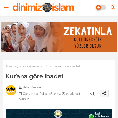
Ana Sayfa
dinimiz islam
Kur’ana göre ibadet
Kur’ana göre ibadet
Veka Medya
0
Çarşamba, Şubat 06, 2019
2 dakikada
okunur