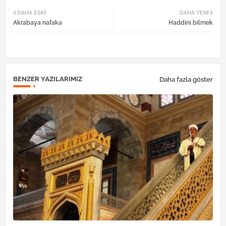
Twi
Wh
DAHA ESKI
DAHA YENI
Akrabaya nafaka
Haddini bilmek
tter
atsa
pp
BENZER YAZILARIMIZ
Daha fazla göster