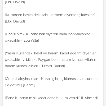
[Ebu Davud]
(Kur’andan başka delil kabul etmem diyenler çıkacaktır.)
[Ebu Davud]
(Hadisi bırak, Kur’ana bak diyerek bana inanmayanlar
çıkacaktır.) [Ebu Ya’la]
(Yalnız Kur’andaki helal ve haramı kabul ederim diyenler
çıkacaktır. İyi bilin ki, Peygamberin haram kılması, Allah’ın
haram kılması gibidir.) [Tirmizi, Darimi]
(Cebrail aleyhisselam, Kur’an gibi, açıklaması olan sünneti
de getirdi.) [Darimi]
(Bana Kur’anın misli kadar daha hüküm verildi.) [İ. Ahmed]