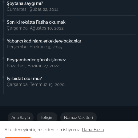
Şeytana saygı mı?
Cumartesi, Şubat 22, 2014
Son iki rekâtta Fatiha okumak
Çarşamba, Ağustos 10, 2022
Yabancı kadınlara erkeklere bakanlar
Perşembe, Haziran 19, 2025
Peygamberler günah işlemez
Pazartesi, Haziran 27, 2022
İyi bid’at olur mu?
Çarşamba, Temmuz 15, 2020
Ana Sayfa
İletişim
Namaz Vakitleri
Site deneyimi için sizden izin istiyoruz.
Daha Fazla
Önemli Duyuru