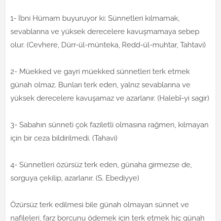
1- İbni Hümam buyuruyor ki: Sünnetleri kılmamak,
sevablarına ve yüksek derecelere kavuşmamaya sebep
olur. (Cevhere, Dürr-ül-münteka, Redd-ül-muhtar, Tahtavi)
2- Müekked ve gayri müekked sünnetleri terk etmek
günah olmaz. Bunları terk eden, yalnız sevablarına ve
yüksek derecelere kavuşamaz ve azarlanır. (Halebî-yi sagir)
3- Sabahın sünneti çok faziletli olmasına rağmen, kılmayan
için bir ceza bildirilmedi. (Tahavi)
4- Sünnetleri özürsüz terk eden, günaha girmezse de,
sorguya çekilip, azarlanır. (S. Ebediyye)
Özürsüz terk edilmesi bile günah olmayan sünnet ve
nafileleri, farz borcunu ödemek için terk etmek hiç günah