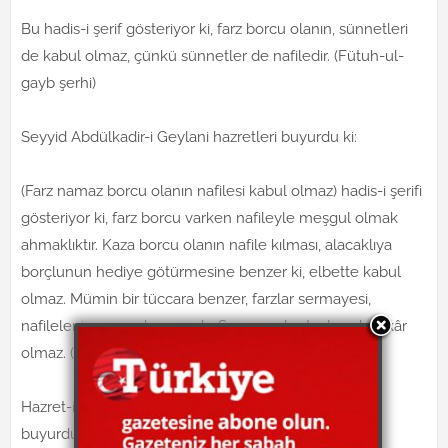
Bu hadis-i şerif gösteriyor ki, farz borcu olanın, sünnetleri
de kabul olmaz, çünkü sünnetler de nafiledir. (Fütuh-ul-
gayb şerhi)
Seyyid Abdülkadir-i Geylani hazretleri buyurdu ki:
(Farz namaz borcu olanın nafilesi kabul olmaz) hadis-i şerifi
gösteriyor ki, farz borcu varken nafileyle meşgul olmak
ahmaklıktır. Kaza borcu olanın nafile kılması, alacaklıya
borçlunun hediye götürmesine benzer ki, elbette kabul
olmaz. Mümin bir tüccara benzer, farzlar sermayesi,
nafileler ise onun kazancıdır. Sermaye kurtarılmadan, kâr
olmaz. (Fütuh-ul-gayb m. 48) Orijinali için tıklayınız.
Hazret-i Ebu Bekir, Hazret-i Ömer’e yaptığı vasiyette
buyurdu ki: