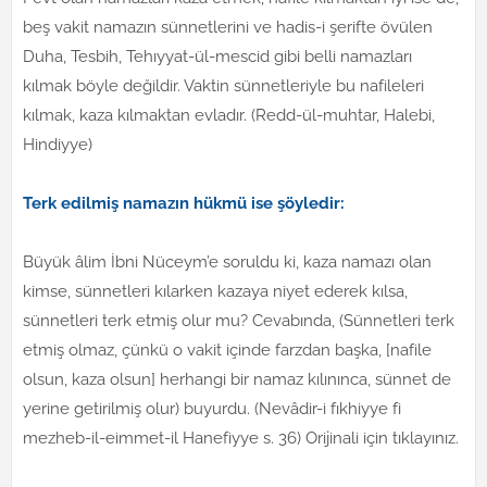
beş vakit namazın sünnetlerini ve hadis-i şerifte övülen
Duha, Tesbih, Tehıyyat-ül-mescid gibi belli namazları
kılmak böyle değildir. Vaktin sünnetleriyle bu nafileleri
kılmak, kaza kılmaktan evladır. (Redd-ül-muhtar, Halebi,
Hindiyye)
Terk edilmiş namazın hükmü ise şöyledir:
Büyük âlim İbni Nüceym’e soruldu ki, kaza namazı olan
kimse, sünnetleri kılarken kazaya niyet ederek kılsa,
sünnetleri terk etmiş olur mu? Cevabında, (Sünnetleri terk
etmiş olmaz, çünkü o vakit içinde farzdan başka, [nafile
olsun, kaza olsun] herhangi bir namaz kılınınca, sünnet de
yerine getirilmiş olur) buyurdu. (Nevâdir-i fıkhiyye fi
mezheb-il-eimmet-il Hanefiyye s. 36) Orijinali için tıklayınız.