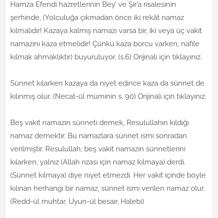
Hamza Efendi hazretlerinin Bey’ ve Şir’a risalesinin
şerhinde, (Yolculuğa çıkmadan önce iki rekât namaz
kılmalıdır! Kazaya kalmış namazı varsa bir, iki veya üç vakit
namazını kaza etmelidir! Çünkü kaza borcu varken, nafile
kılmak ahmaklıktır) buyuruluyor. (s.6) Orijinali için tıklayınız.
Sünnet kılarken kazaya da niyet edince kaza da sünnet de
kılınmış olur. (Necat-ül müminin s. 90) Orijinali için tıklayınız.
Beş vakit namazın sünneti demek, Resulullahın kıldığı
namaz demektir. Bu namazlara sünnet ismi sonradan
verilmiştir. Resulullah, beş vakit namazın sünnetlerini
kılarken, yalnız (Allah rızası için namaz kılmaya) derdi.
(Sünnet kılmaya) diye niyet etmezdi. Her vakit içinde böyle
kılınan herhangi bir namaz, sünnet ismi verilen namaz olur.
(Redd-ül muhtar, Uyun-ül besair, Halebi)