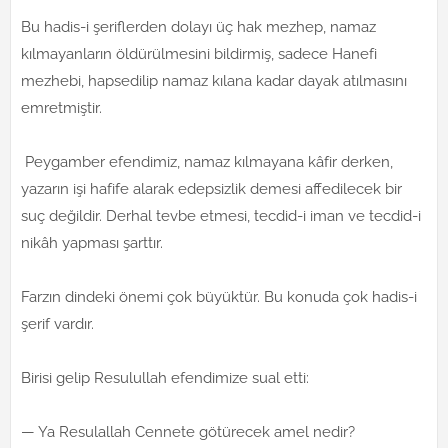
Bu hadis-i şeriflerden dolayı üç hak mezhep, namaz
kılmayanların öldürülmesini bildirmiş, sadece Hanefi
mezhebi, hapsedilip namaz kılana kadar dayak atılmasını
emretmiştir.
Peygamber efendimiz, namaz kılmayana kâfir derken,
yazarın işi hafife alarak edepsizlik demesi affedilecek bir
suç değildir. Derhal tevbe etmesi, tecdid-i iman ve tecdid-i
nikâh yapması şarttır.
Farzın dindeki önemi çok büyüktür. Bu konuda çok hadis-i
şerif vardır.
Birisi gelip Resulullah efendimize sual etti:
— Ya Resulallah Cennete götürecek amel nedir?