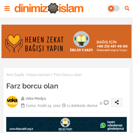
Ana Sayfa
kaza namazı
Farz borcu olan
Farz borcu olan
Veka Medya
0
Cuma, Aralık 24, 2010
11 dakikada okunur