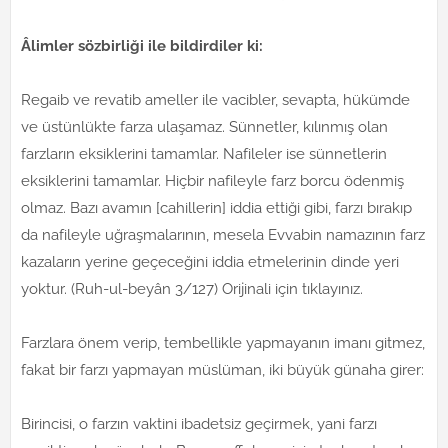
Âlimler sözbirliği ile bildirdiler ki:
Regaib ve revatib ameller ile vacibler, sevapta, hükümde
ve üstünlükte farza ulaşamaz. Sünnetler, kılınmış olan
farzların eksiklerini tamamlar. Nafileler ise sünnetlerin
eksiklerini tamamlar. Hiçbir nafileyle farz borcu ödenmiş
olmaz. Bazı avamın [cahillerin] iddia ettiği gibi, farzı bırakıp
da nafileyle uğraşmalarının, mesela Evvabin namazının farz
kazaların yerine geçeceğini iddia etmelerinin dinde yeri
yoktur. (Ruh-ul-beyân 3/127) Orijinali için tıklayınız.
Farzlara önem verip, tembellikle yapmayanın imanı gitmez,
fakat bir farzı yapmayan müslüman, iki büyük günaha girer:
Birincisi, o farzın vaktini ibadetsiz geçirmek, yani farzı