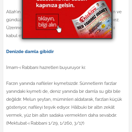
Allah’ın gece yapman gereken hakkını gündüz yapsan ve
gündüz yapman gerekeni de gece yapsan kabul etmez.
Üzerine farz olan ibadetleri ödemeden nafile ibadetini
kabul etmez. (Kitab-ül Harac)
Denizde damla gibidir
İmam-ı Rabbani hazretleri buyuruyor ki:
Farzın yanında nafileler kıymetsizdir. Sünnetlerin farzlar
yanındaki kıymeti de, deniz yanında bir damla su gibi bile
değildir. Melun şeytan, müminleri aldatarak, farzları küçük
gösteriyor, nafileyi teşvik ediyor. Hâlbuki bir altın zekât
vermek, yüz bin altın sadaka vermekten daha sevabdır.
(Mektubat-ı Rabbani 1/29, 1/260, 3/17)