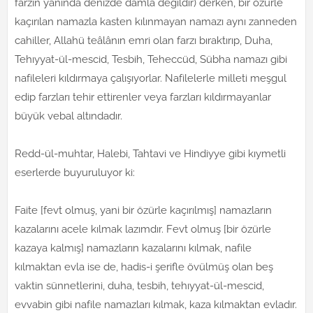
farzın yanında denizde damla değildir) derken, bir özürle
kaçırılan namazla kasten kılınmayan namazı aynı zanneden
cahiller, Allahü teâlânın emri olan farzı bıraktırıp, Duha,
Tehıyyat-ül-mescid, Tesbih, Teheccüd, Sübha namazı gibi
nafileleri kıldırmaya çalışıyorlar. Nafilelerle milleti meşgul
edip farzları tehir ettirenler veya farzları kıldırmayanlar
büyük vebal altındadır.
Redd-ül-muhtar, Halebi, Tahtavi ve Hindiyye gibi kıymetli
eserlerde buyuruluyor ki:
Faite [fevt olmuş, yani bir özürle kaçırılmış] namazların
kazalarını acele kılmak lazımdır. Fevt olmuş [bir özürle
kazaya kalmış] namazların kazalarını kılmak, nafile
kılmaktan evla ise de, hadis-i şerifle övülmüş olan beş
vaktin sünnetlerini, duha, tesbih, tehıyyat-ül-mescid,
evvabin gibi nafile namazları kılmak, kaza kılmaktan evladır.