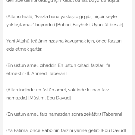
denizde damla olduğu için kabul olmaz buyurulmuştur.
(Allahü teâlâ, “Farzla bana yaklaşıldığı gibi, hiçbir şeyle
yaklaşılamaz” buyurdu.) [Buhari, Beyheki, Uyun-ül besair]
Yani Allahü teâlânın rızasına kavuşmak için, önce farzları
eda etmek şarttır.
(En üstün amel, cihaddır. En üstün cihad, farzları ifa
etmektir.) [İ. Ahmed, Taberani]
(Allah indinde en üstün amel, vaktinde kılınan farz
namazdır.) [Müslim, Ebu Davud]
(En üstün amel, farz namazdan sonra zekâttır.) [Taberani]
(Ya Fâtıma, önce Rabbinin farzını yerine getir.) [Ebu Davud]