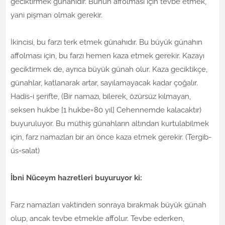
geciktirmek günahıdır. Bunun affolması için tevbe etmek,
yani pişman olmak gerekir.
İkincisi, bu farzı terk etmek günahıdır. Bu büyük günahın
affolması için, bu farzı hemen kaza etmek gerekir. Kazayı
geciktirmek de, ayrıca büyük günah olur. Kaza geciktikçe,
günahlar, katlanarak artar, sayılamayacak kadar çoğalır.
Hadis-i şerifte, (Bir namazı, bilerek, özürsüz kılmayan,
seksen hukbe [1 hukbe=80 yıl] Cehennemde kalacaktır)
buyuruluyor. Bu müthiş günahların altından kurtulabilmek
için, farz namazları bir an önce kaza etmek gerekir. (Tergib-
üs-salat)
İbni Nüceym hazretleri buyuruyor ki:
Farz namazları vaktinden sonraya bırakmak büyük günah
olup, ancak tevbe etmekle affolur. Tevbe ederken,