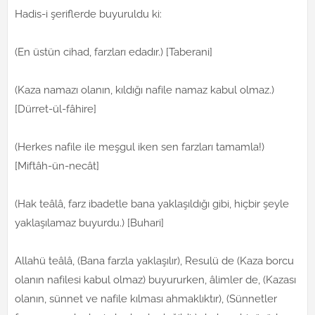
Hadis-i şeriflerde buyuruldu ki:
(En üstün cihad, farzları edadır.) [Taberani]
(Kaza namazı olanın, kıldığı nafile namaz kabul olmaz.)
[Dürret-ül-fâhire]
(Herkes nafile ile meşgul iken sen farzları tamamla!)
[Miftâh-ün-necât]
(Hak teâlâ, farz ibadetle bana yaklaşıldığı gibi, hiçbir şeyle
yaklaşılamaz buyurdu.) [Buhari]
Allahü teâlâ, (Bana farzla yaklaşılır), Resulü de (Kaza borcu
olanın nafilesi kabul olmaz) buyururken, âlimler de, (Kazası
olanın, sünnet ve nafile kılması ahmaklıktır), (Sünnetler