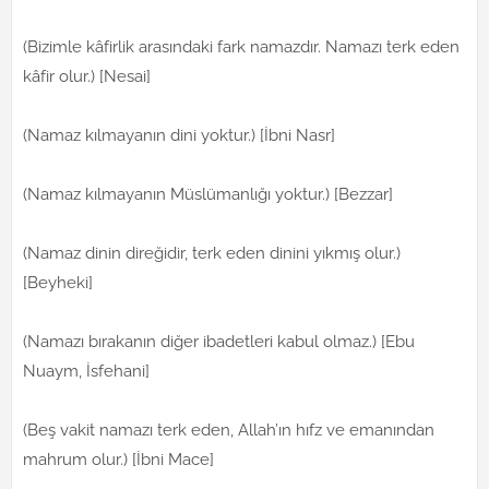
(Bizimle kâfirlik arasındaki fark namazdır. Namazı terk eden
kâfir olur.) [Nesai]
(Namaz kılmayanın dini yoktur.) [İbni Nasr]
(Namaz kılmayanın Müslümanlığı yoktur.) [Bezzar]
(Namaz dinin direğidir, terk eden dinini yıkmış olur.)
[Beyheki]
(Namazı bırakanın diğer ibadetleri kabul olmaz.) [Ebu
Nuaym, İsfehani]
(Beş vakit namazı terk eden, Allah’ın hıfz ve emanından
mahrum olur.) [İbni Mace]