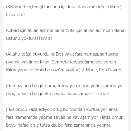
(Kıyamette işlediği farzlarla içi dolu olana müjdeler olsun.)
[Deylemi]
(Cihad için atılan adımla bir farzı ifa için atılan adımdan daha
üstünü yoktur.) [Tirmizi]
(Allahü teâlâ buyurdu ki: Beş vakit farz namazı, şartlarına
uyarak, vaktinde kılanı Cennete koyacağıma söz verdim.
Kılmayana verilmiş bir sözüm yoktur.) [İ. Mace, Ebu Davud]
(Ramazanda bir gün oruç tutmayan, onun yerine bütün yıl
oruç tutsa, o bir günkü sevaba kavuşamaz.) [Tirmizi]
Farz orucu kaza ediyor, oruç borcundan kurtuluyor, ama
farzı zamanında yapma sevabına kavuşamıyor. Hatta ömür
boyu nafile oruç tutsa da, bir farzı zamanında yapma