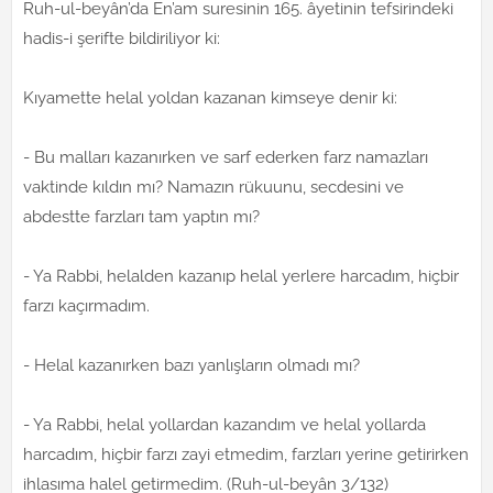
Ruh-ul-beyân’da En’am suresinin 165. âyetinin tefsirindeki
hadis-i şerifte bildiriliyor ki:
Kıyamette helal yoldan kazanan kimseye denir ki:
- Bu malları kazanırken ve sarf ederken farz namazları
vaktinde kıldın mı? Namazın rükuunu, secdesini ve
abdestte farzları tam yaptın mı?
- Ya Rabbi, helalden kazanıp helal yerlere harcadım, hiçbir
farzı kaçırmadım.
- Helal kazanırken bazı yanlışların olmadı mı?
- Ya Rabbi, helal yollardan kazandım ve helal yollarda
harcadım, hiçbir farzı zayi etmedim, farzları yerine getirirken
ihlasıma halel getirmedim. (Ruh-ul-beyân 3/132)