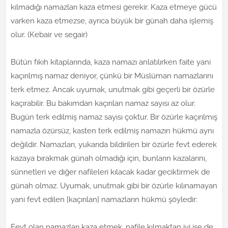
kılmadığı namazları kaza etmesi gerekir. Kaza etmeye gücü
varken kaza etmezse, ayrıca büyük bir günah daha işlemiş
olur. (Kebair ve segair)
Bütün fıkıh kitaplarında, kaza namazı anlatılırken faite yani
kaçırılmış namaz deniyor, çünkü bir Müslüman namazlarını
terk etmez. Ancak uyumak, unutmak gibi geçerli bir özürle
kaçırabilir. Bu bakımdan kaçırılan namaz sayısı az olur.
Bugün terk edilmiş namaz sayısı çoktur. Bir özürle kaçırılmış
namazla özürsüz, kasten terk edilmiş namazın hükmü aynı
değildir. Namazları, yukarıda bildirilen bir özürle fevt ederek
kazaya bırakmak günah olmadığı için, bunların kazalarını,
sünnetleri ve diğer nafileleri kılacak kadar geciktirmek de
günah olmaz. Uyumak, unutmak gibi bir özürle kılınamayan
yani fevt edilen [kaçırılan] namazların hükmü şöyledir:
Fevt olan namazları kaza etmek, nafile kılmaktan iyi ise de,