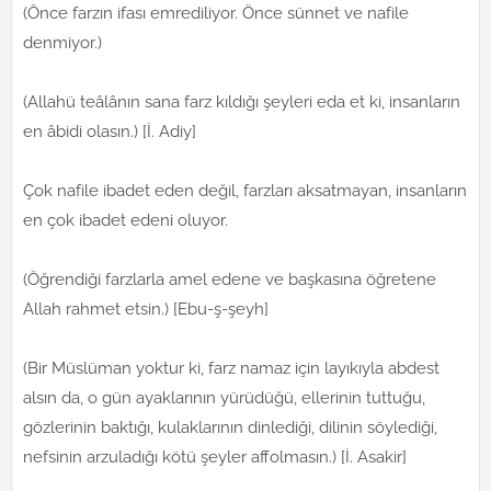
(Önce farzın ifası emrediliyor. Önce sünnet ve nafile
denmiyor.)
(Allahü teâlânın sana farz kıldığı şeyleri eda et ki, insanların
en âbidi olasın.) [İ. Adiy]
Çok nafile ibadet eden değil, farzları aksatmayan, insanların
en çok ibadet edeni oluyor.
(Öğrendiği farzlarla amel edene ve başkasına öğretene
Allah rahmet etsin.) [Ebu-ş-şeyh]
(Bir Müslüman yoktur ki, farz namaz için layıkıyla abdest
alsın da, o gün ayaklarının yürüdüğü, ellerinin tuttuğu,
gözlerinin baktığı, kulaklarının dinlediği, dilinin söylediği,
nefsinin arzuladığı kötü şeyler affolmasın.) [İ. Asakir]