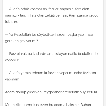
— Allah’a ortak koşmazsın, farzları yaparsın, farz olan
namazı kılarsın, farz olan zekâtı verirsin, Ramazanda orucu
tutarsın.
— Ya Resulallah bu söylediklerinizden başka yapılması
gereken şey var mı?
— Farz olarak bu kadardır, ama isteyen nafile ibadetler de
yapabilir.
— Allah’a yemin ederim ki farzları yaparım, daha fazlasını
yapmam.
Adam dönüp giderken Peygamber efendimiz buyurdu ki:
(Cennetlik görmek isteyen bu adama baksın!) [Buhari,