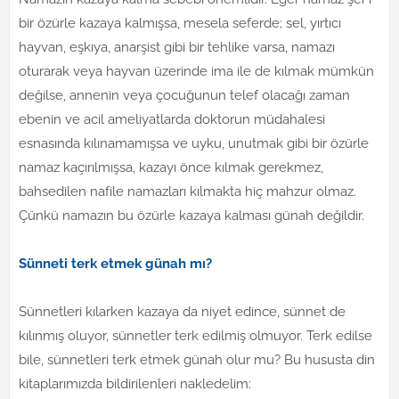
bir özürle kazaya kalmışsa, mesela seferde; sel, yırtıcı
hayvan, eşkıya, anarşist gibi bir tehlike varsa, namazı
oturarak veya hayvan üzerinde ima ile de kılmak mümkün
değilse, annenin veya çocuğunun telef olacağı zaman
ebenin ve acil ameliyatlarda doktorun müdahalesi
esnasında kılınamamışsa ve uyku, unutmak gibi bir özürle
namaz kaçırılmışsa, kazayı önce kılmak gerekmez,
bahsedilen nafile namazları kılmakta hiç mahzur olmaz.
Çünkü namazın bu özürle kazaya kalması günah değildir.
Sünneti terk etmek günah mı?
Sünnetleri kılarken kazaya da niyet edince, sünnet de
kılınmış oluyor, sünnetler terk edilmiş olmuyor. Terk edilse
bile, sünnetleri terk etmek günah olur mu? Bu hususta din
kitaplarımızda bildirilenleri nakledelim: