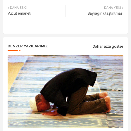
Twi
Wh
DAHA ESKI
DAHA YENI
Vücut emaneti
Bayrağın ulaştırılması
tter
atsa
pp
BENZER YAZILARIMIZ
Daha fazla göster