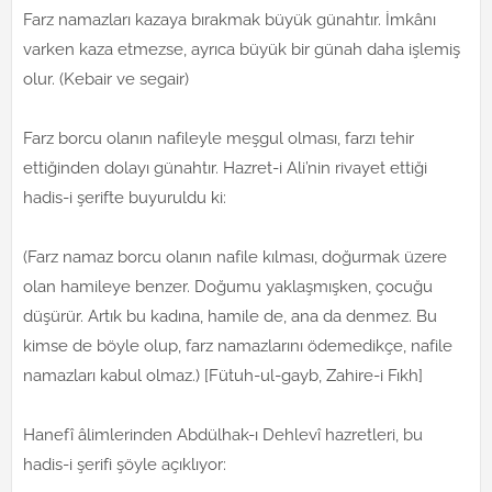
Farz namazları kazaya bırakmak büyük günahtır. İmkânı
varken kaza etmezse, ayrıca büyük bir günah daha işlemiş
olur. (Kebair ve segair)
Farz borcu olanın nafileyle meşgul olması, farzı tehir
ettiğinden dolayı günahtır. Hazret-i Ali’nin rivayet ettiği
hadis-i şerifte buyuruldu ki:
(Farz namaz borcu olanın nafile kılması, doğurmak üzere
olan hamileye benzer. Doğumu yaklaşmışken, çocuğu
düşürür. Artık bu kadına, hamile de, ana da denmez. Bu
kimse de böyle olup, farz namazlarını ödemedikçe, nafile
namazları kabul olmaz.) [Fütuh-ul-gayb, Zahire-i Fıkh]
Hanefî âlimlerinden Abdülhak-ı Dehlevî hazretleri, bu
hadis-i şerifi şöyle açıklıyor: