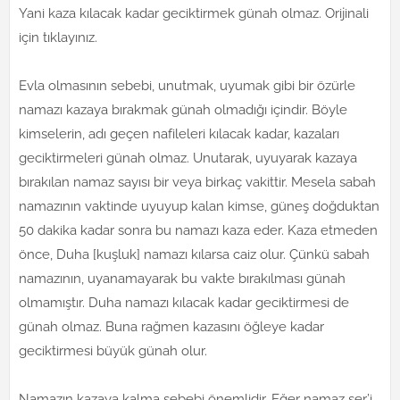
Yani kaza kılacak kadar geciktirmek günah olmaz. Orijinali
için tıklayınız.
Evla olmasının sebebi, unutmak, uyumak gibi bir özürle
namazı kazaya bırakmak günah olmadığı içindir. Böyle
kimselerin, adı geçen nafileleri kılacak kadar, kazaları
geciktirmeleri günah olmaz. Unutarak, uyuyarak kazaya
bırakılan namaz sayısı bir veya birkaç vakittir. Mesela sabah
namazının vaktinde uyuyup kalan kimse, güneş doğduktan
50 dakika kadar sonra bu namazı kaza eder. Kaza etmeden
önce, Duha [kuşluk] namazı kılarsa caiz olur. Çünkü sabah
namazının, uyanamayarak bu vakte bırakılması günah
olmamıştır. Duha namazı kılacak kadar geciktirmesi de
günah olmaz. Buna rağmen kazasını öğleye kadar
geciktirmesi büyük günah olur.
Namazın kazaya kalma sebebi önemlidir. Eğer namaz şer’i