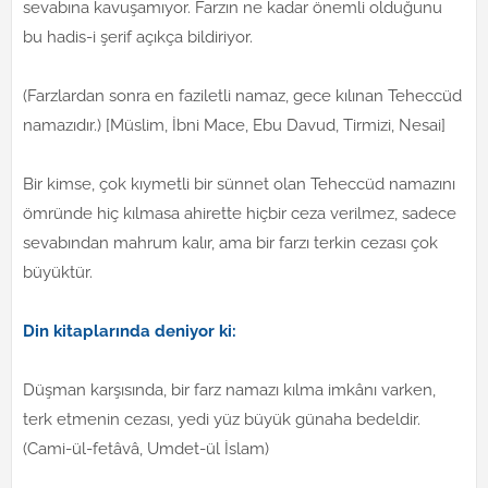
sevabına kavuşamıyor. Farzın ne kadar önemli olduğunu
bu hadis-i şerif açıkça bildiriyor.
(Farzlardan sonra en faziletli namaz, gece kılınan Teheccüd
namazıdır.) [Müslim, İbni Mace, Ebu Davud, Tirmizi, Nesai]
Bir kimse, çok kıymetli bir sünnet olan Teheccüd namazını
ömründe hiç kılmasa ahirette hiçbir ceza verilmez, sadece
sevabından mahrum kalır, ama bir farzı terkin cezası çok
büyüktür.
Din kitaplarında deniyor ki:
Düşman karşısında, bir farz namazı kılma imkânı varken,
terk etmenin cezası, yedi yüz büyük günaha bedeldir.
(Cami-ül-fetâvâ, Umdet-ül İslam)