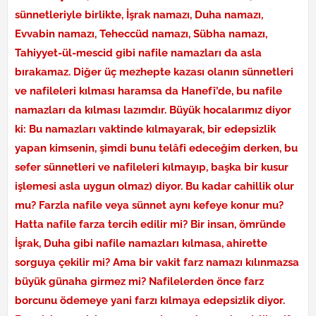
sünnetleriyle birlikte, İşrak namazı, Duha namazı,
Evvabin namazı, Teheccüd namazı, Sübha namazı,
Tahiyyet-ül-mescid gibi nafile namazları da asla
bırakamaz. Diğer üç mezhepte kazası olanın sünnetleri
ve nafileleri kılması haramsa da Hanefî’de, bu nafile
namazları da kılması lazımdır. Büyük hocalarımız diyor
ki: Bu namazları vaktinde kılmayarak, bir edepsizlik
yapan kimsenin, şimdi bunu telâfi edeceğim derken, bu
sefer sünnetleri ve nafileleri kılmayıp, başka bir kusur
işlemesi asla uygun olmaz) diyor. Bu kadar cahillik olur
mu? Farzla nafile veya sünnet aynı kefeye konur mu?
Hatta nafile farza tercih edilir mi? Bir insan, ömründe
İşrak, Duha gibi nafile namazları kılmasa, ahirette
sorguya çekilir mi? Ama bir vakit farz namazı kılınmazsa
büyük günaha girmez mi? Nafilelerden önce farz
borcunu ödemeye yani farzı kılmaya edepsizlik diyor.