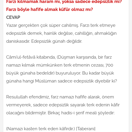
Farzı kılmamak haram mı, yoksa sadece edepsizlik mi?
Farzı böyle hafife almak küfür olmaz mı?
CEVAP
Yazar gerçekten çok süper cahilmiş. Farzı terk etmeye
edepsizlik demek, hainlik değilse, cahilliğin, ahmaklığın
daniskasıdır. Edepsizlik günah değildir.
Câmi’ul-fetâvâ kitabında, (Düşman karşısında, bir farz
namazı kılmak mümkünken terk etmenin cezası, 700
büyük günaha bedeldir) buyuruluyor. Bu kadar büyük
günaha hangi Müslüman sadece edepsizlik diyebilir ki?
Resulullah efendimiz, farz namazı hafife alarak, önem
vermeyerek, sadece edepsizlik sayarak terk edenin kâfir
olacağını bildirmiştir. Birkaç hadis-i şerif meali şöyledir:
(Namazı kasten terk eden kâfirdir.) [Taberani]