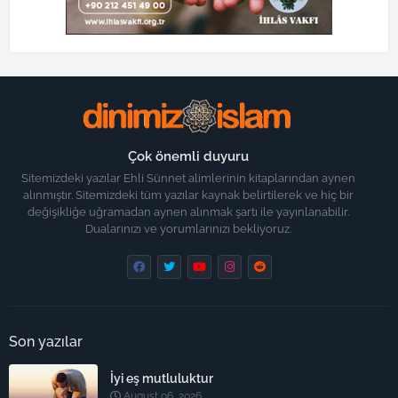
Çok önemli duyuru
Sitemizdeki yazılar Ehli Sünnet alimlerinin kitaplarından aynen
alınmıştır. Sitemizdeki tüm yazılar kaynak belirtilerek ve hiç bir
değişikliğe uğramadan aynen alınmak şartı ile yayınlanabilir.
Dualarınızı ve yorumlarınızı bekliyoruz.
Son yazılar
İyi eş mutluluktur
August 06, 2026