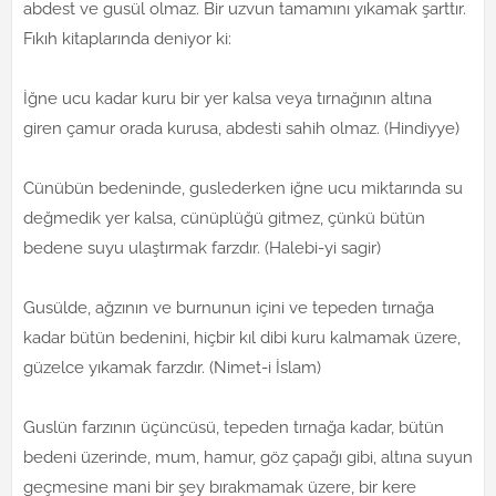
abdest ve gusül olmaz. Bir uzvun tamamını yıkamak şarttır.
Fıkıh kitaplarında deniyor ki:
İğne ucu kadar kuru bir yer kalsa veya tırnağının altına
giren çamur orada kurusa, abdesti sahih olmaz. (Hindiyye)
Cünübün bedeninde, guslederken iğne ucu miktarında su
değmedik yer kalsa, cünüplüğü gitmez, çünkü bütün
bedene suyu ulaştırmak farzdır. (Halebi-yi sagir)
Gusülde, ağzının ve burnunun içini ve tepeden tırnağa
kadar bütün bedenini, hiçbir kıl dibi kuru kalmamak üzere,
güzelce yıkamak farzdır. (Nimet-i İslam)
Guslün farzının üçüncüsü, tepeden tırnağa kadar, bütün
bedeni üzerinde, mum, hamur, göz çapağı gibi, altına suyun
geçmesine mani bir şey bırakmamak üzere, bir kere