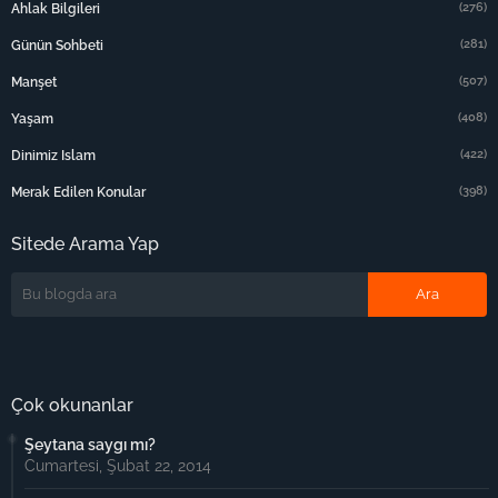
(276)
Ahlak Bilgileri
(281)
Günün Sohbeti
(507)
Manşet
(408)
Yaşam
(422)
Dinimiz Islam
(398)
Merak Edilen Konular
Sitede Arama Yap
Çok okunanlar
Şeytana saygı mı?
Cumartesi, Şubat 22, 2014