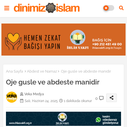
Ana Sayfa
Abdest ve Namaz
Oje gusle ve abdeste manidir
Oje gusle ve abdeste manidir
Veka Medya
0
Salı, Haziran 24, 2025
1 dakikada okunur