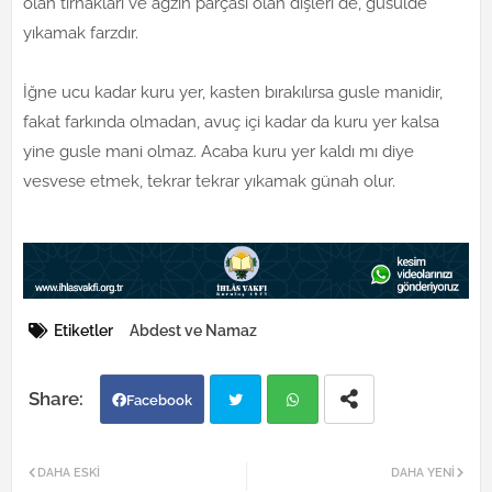
olan tırnakları ve ağzın parçası olan dişleri de, gusülde
yıkamak farzdır.
İğne ucu kadar kuru yer, kasten bırakılırsa gusle manidir,
fakat farkında olmadan, avuç içi kadar da kuru yer kalsa
yine gusle mani olmaz. Acaba kuru yer kaldı mı diye
vesvese etmek, tekrar tekrar yıkamak günah olur.
Etiketler
Abdest ve Namaz
Facebook
Twi
Wh
DAHA ESKI
DAHA YENI