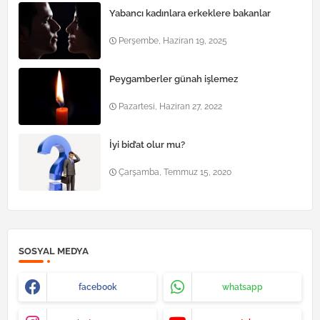
Yabancı kadınlara erkeklere bakanlar
Perşembe, Haziran 19, 2025
Peygamberler günah işlemez
Pazartesi, Haziran 27, 2022
İyi bid’at olur mu?
Çarşamba, Temmuz 15, 2020
SOSYAL MEDYA
facebook
whatsapp