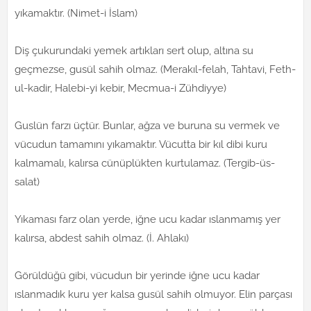
yıkamaktır. (Nimet-i İslam)
Diş çukurundaki yemek artıkları sert olup, altına su
geçmezse, gusül sahih olmaz. (Merakıl-felah, Tahtavi, Feth-
ul-kadir, Halebi-yi kebir, Mecmua-i Zühdiyye)
Guslün farzı üçtür. Bunlar, ağza ve buruna su vermek ve
vücudun tamamını yıkamaktır. Vücutta bir kıl dibi kuru
kalmamalı, kalırsa cünüplükten kurtulamaz. (Tergib-üs-
salat)
Yıkaması farz olan yerde, iğne ucu kadar ıslanmamış yer
kalırsa, abdest sahih olmaz. (İ. Ahlakı)
Görüldüğü gibi, vücudun bir yerinde iğne ucu kadar
ıslanmadık kuru yer kalsa gusül sahih olmuyor. Elin parçası