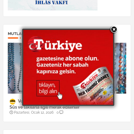
MUTLAKA OKUYUN:
Veka Medya
Yaşam
Süs ve takılarla ilgili merak edilenler
Pazartesi, Ocak 12, 2026
0