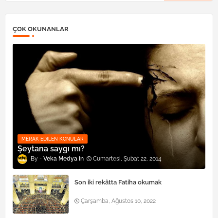
ÇOK OKUNANLAR
MERAK EDILEN KONULAR
Şeytana saygı mı?
Veka Medya
Cumartesi, Şubat 22, 2014
Son iki rekâtta Fatiha okumak
Çarşamba, Ağustos 10, 2022