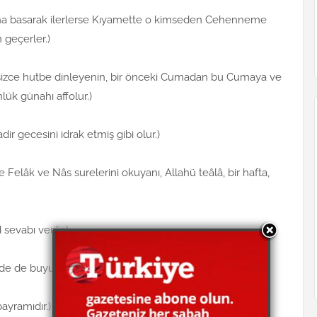
na basarak ilerlerse Kıyamette o kimseden Cehenneme
 geçerler.)
ssizce hutbe dinleyenin, bir önceki Cumadan bu Cumaya ve
ük günahı affolur.)
ir gecesini idrak etmiş gibi olur.)
Felâk ve Nâs surelerini okuyanı, Allahü teâlâ, bir hafta,
evabı verilir.)
rde de buyuruluyor ki:
yramıdır.)