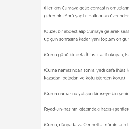
(Her kim Cumaya gelip cemaatin omuzları
giden bir köprü yapılır. Halk onun üzerinden
(Güzel bir abdest alıp Cumaya gelerek se
üç gün sonrasına kadar, yani toplam on günl
(Cuma günü bir defa İhlas-ı şerif okuyan, Kad
(Cuma namazından sonra, yedi defa İhlas ile 
kazadan, beladan ve kötü işlerden korur.)
(Cuma namazına yetişen kimseye bin şehid s
Riyad-un-nasıhin kitabındaki hadis-i şerifle
(Cuma, dünyada ve Cennette müminlerin ba