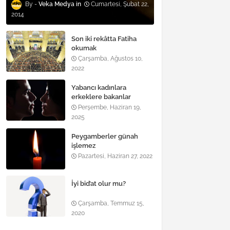
Veka Medya
Cumartesi, Şubat 22,
2014
Son iki rekâtta Fatiha
okumak
Çarşamba, Ağustos 10,
2022
Yabancı kadınlara
erkeklere bakanlar
Perşembe, Haziran 19,
2025
Peygamberler günah
işlemez
Pazartesi, Haziran 27, 2022
İyi bid’at olur mu?
Çarşamba, Temmuz 15,
2020