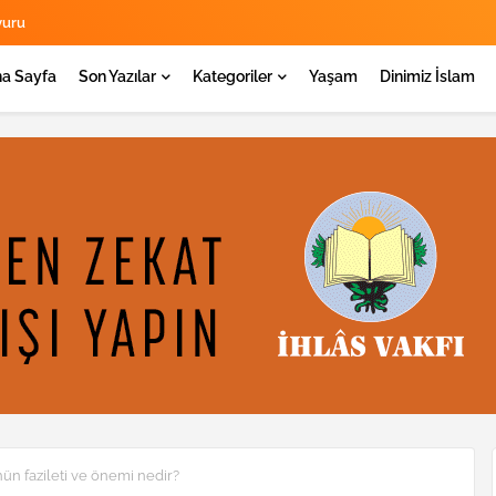
yuru
a Sayfa
Son Yazılar
Kategoriler
Yaşam
Dinimiz İslam
 fazileti ve önemi nedir?