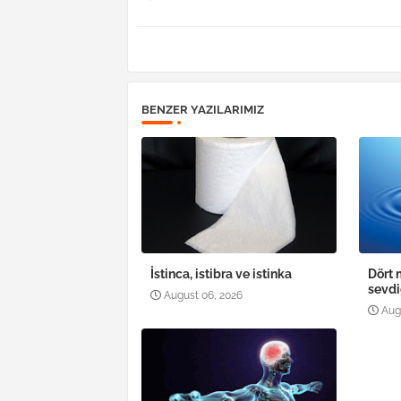
BENZER YAZILARIMIZ
İstinca, istibra ve istinka
Dört 
sevdi
August 06, 2026
Aug