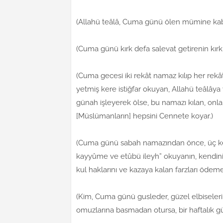
(Allahü teâlâ, Cuma günü ölen mümine kab
(Cuma günü kırk defa salevat getirenin kırk y
(Cuma gecesi iki rekât namaz kılıp her rek
yetmiş kere istiğfar okuyan, Allahü teâlây
günah işleyerek ölse, bu namazı kılan, onlar
[Müslümanların] hepsini Cennete koyar.)
(Cuma günü sabah namazından önce, üç kere “
kayyûme ve etûbü ileyh” okuyanın, kendinin,
kul haklarını ve kazaya kalan farzları ödem
(Kim, Cuma günü gusleder, güzel elbiseleri
omuzlarına basmadan otursa, bir haftalık gün