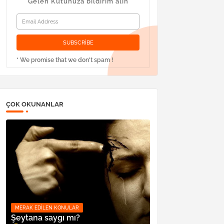
Gelen Kutunuza bildirim alın
* We promise that we don't spam !
ÇOK OKUNANLAR
MERAK EDILEN KONULAR
Şeytana saygı mı?