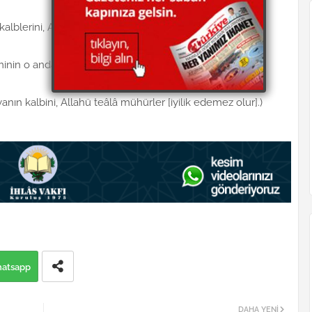
lblerini, Allahü teâlâ mühürler. Gafil olurlar.)
minin o anda ettiği dua reddedilmez.)
ın kalbini, Allahü teâlâ mühürler [iyilik edemez olur].)
atsapp
DAHA YENI