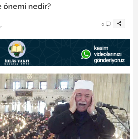
e önemi nedir?
0
ur