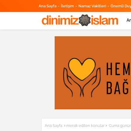
Ana Sayfa
İletişim
Namaz Vakitleri
Önemli Du
An
Ana Sayfa
merak edilen konular
Cuma gününün