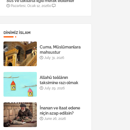
Süs ve takılarla ilgili merak edilenler
Pazartesi, Ocak 12, 2026
0
DINIMIZ ISLAM
Cuma, Müslümanlara
mahsustur
July 31, 2026
Allahü teâlânın
taksimine razı olmak
July 29, 2026
İnanan ve itaat edene
niçin azap edilsin?
June 26, 2026