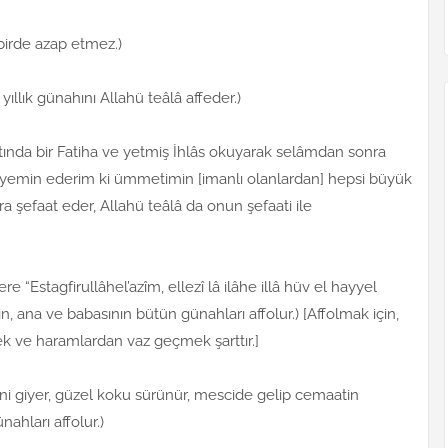
irde azap etmez.)
ıllık günahını Allahü teâlâ affeder.)
âtında bir Fatiha ve yetmiş İhlâs okuyarak selâmdan sonra
a yemin ederim ki ümmetimin [imanlı olanlardan] hepsi büyük
a şefaat eder, Allahü teâlâ da onun şefaati ile
Estagfirullâhel’azîm, ellezî lâ ilâhe illâ hüv el hayyel
 ana ve babasının bütün günahları affolur.) [Affolmak için,
ek ve haramlardan vaz geçmek şarttır.]
ni giyer, güzel koku sürünür, mescide gelip cemaatin
ahları affolur.)