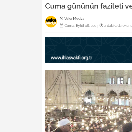
Cuma gününün fazileti v
Veka Medya
Cuma, Eylül 08, 2023
2 dakikada okun