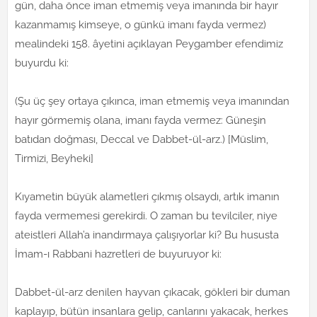
gün, daha önce iman etmemiş veya imanında bir hayır
kazanmamış kimseye, o günkü imanı fayda vermez)
mealindeki 158. âyetini açıklayan Peygamber efendimiz
buyurdu ki:
(Şu üç şey ortaya çıkınca, iman etmemiş veya imanından
hayır görmemiş olana, imanı fayda vermez: Güneşin
batıdan doğması, Deccal ve Dabbet-ül-arz.) [Müslim,
Tirmizi, Beyheki]
Kıyametin büyük alametleri çıkmış olsaydı, artık imanın
fayda vermemesi gerekirdi. O zaman bu tevilciler, niye
ateistleri Allah’a inandırmaya çalışıyorlar ki? Bu hususta
İmam-ı Rabbani hazretleri de buyuruyor ki:
Dabbet-ül-arz denilen hayvan çıkacak, gökleri bir duman
kaplayıp, bütün insanlara gelip, canlarını yakacak, herkes