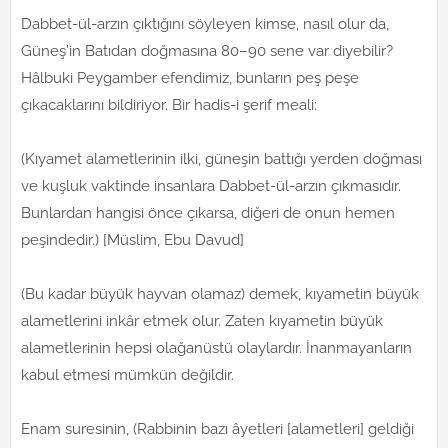
Dabbet-ül-arzın çıktığını söyleyen kimse, nasıl olur da,
Güneş’in Batıdan doğmasına 80–90 sene var diyebilir?
Hâlbuki Peygamber efendimiz, bunların peş peşe
çıkacaklarını bildiriyor. Bir hadis-i şerif meali:
(Kıyamet alametlerinin ilki, güneşin battığı yerden doğması
ve kuşluk vaktinde insanlara Dabbet-ül-arzın çıkmasıdır.
Bunlardan hangisi önce çıkarsa, diğeri de onun hemen
peşindedir.) [Müslim, Ebu Davud]
(Bu kadar büyük hayvan olamaz) demek, kıyametin büyük
alametlerini inkâr etmek olur. Zaten kıyametin büyük
alametlerinin hepsi olağanüstü olaylardır. İnanmayanların
kabul etmesi mümkün değildir.
Enam suresinin, (Rabbinin bazı âyetleri [alametleri] geldiği