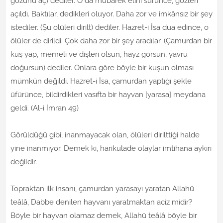
gözünü aç) dediler. O da mübarek elini sürünce, gözleri
açıldı. Baktılar, dedikleri oluyor. Daha zor ve imkânsız bir şey
istediler. (Şu ölüleri dirilt) dediler. Hazret-i İsa dua edince, o
ölüler de dirildi. Çok daha zor bir şey aradılar. (Çamurdan bir
kuş yap, memeli ve dişleri olsun, hayz görsün, yavru
doğursun) dediler. Onlara göre böyle bir kuşun olması
mümkün değildi. Hazret-i İsa, çamurdan yaptığı şekle
üfürünce, bildirdikleri vasıfta bir hayvan [yarasa] meydana
geldi. (Al-i İmran 49)
Görüldüğü gibi, inanmayacak olan, ölüleri dirilttiği halde
yine inanmıyor. Demek ki, harikulade olaylar imtihana aykırı
değildir.
Topraktan ilk insanı, çamurdan yarasayı yaratan Allahü
teâlâ, Dabbe denilen hayvanı yaratmaktan aciz midir?
Böyle bir hayvan olamaz demek, Allahü teâlâ böyle bir