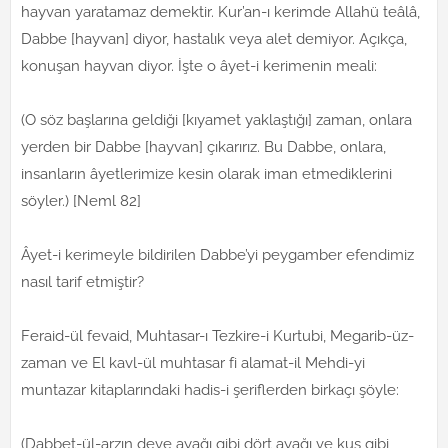
hayvan yaratamaz demektir. Kur’an-ı kerimde Allahü teâlâ,
Dabbe [hayvan] diyor, hastalık veya alet demiyor. Açıkça,
konuşan hayvan diyor. İşte o âyet-i kerimenin meali:
(O söz başlarına geldiği [kıyamet yaklaştığı] zaman, onlara
yerden bir Dabbe [hayvan] çıkarırız. Bu Dabbe, onlara,
insanların âyetlerimize kesin olarak iman etmediklerini
söyler.) [Neml 82]
Âyet-i kerimeyle bildirilen Dabbe’yi peygamber efendimiz
nasıl tarif etmiştir?
Feraid-ül fevaid, Muhtasar-ı Tezkire-i Kurtubi, Megarib-üz-
zaman ve El kavl-ül muhtasar fi alamat-il Mehdi-yi
muntazar kitaplarındaki hadis-i şeriflerden birkaçı şöyle:
(Dabbet-ül-arzın deve ayağı gibi dört ayağı ve kuş gibi