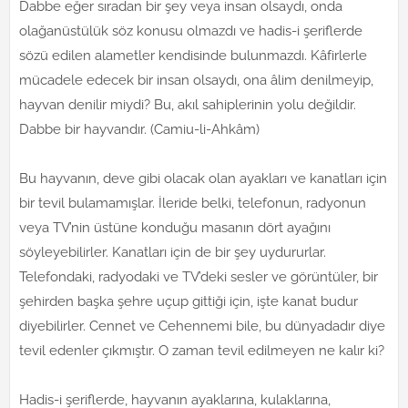
Dabbe eğer sıradan bir şey veya insan olsaydı, onda
olağanüstülük söz konusu olmazdı ve hadis-i şeriflerde
sözü edilen alametler kendisinde bulunmazdı. Kâfirlerle
mücadele edecek bir insan olsaydı, ona âlim denilmeyip,
hayvan denilir miydi? Bu, akıl sahiplerinin yolu değildir.
Dabbe bir hayvandır. (Camiu-li-Ahkâm)
Bu hayvanın, deve gibi olacak olan ayakları ve kanatları için
bir tevil bulamamışlar. İleride belki, telefonun, radyonun
veya TV’nin üstüne konduğu masanın dört ayağını
söyleyebilirler. Kanatları için de bir şey uydururlar.
Telefondaki, radyodaki ve TV’deki sesler ve görüntüler, bir
şehirden başka şehre uçup gittiği için, işte kanat budur
diyebilirler. Cennet ve Cehennemi bile, bu dünyadadır diye
tevil edenler çıkmıştır. O zaman tevil edilmeyen ne kalır ki?
Hadis-i şeriflerde, hayvanın ayaklarına, kulaklarına,