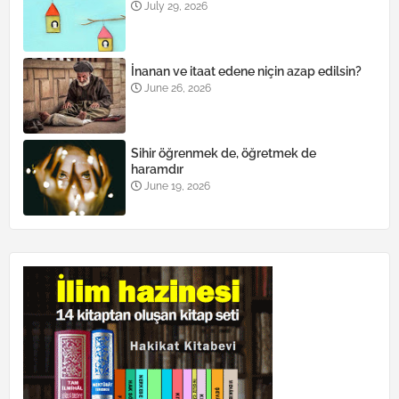
July 29, 2026
İnanan ve itaat edene niçin azap edilsin?
June 26, 2026
Sihir öğrenmek de, öğretmek de
haramdır
June 19, 2026