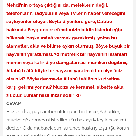
Mehdi’nin ortaya çıktığını da, meleklerin değil,
telefonların, radyoların veya TV’lerin haber vereceğini
söyleyenler oluyor. Böyle diyenlere göre, Dabbe
hakkında Peygamber efendimizin bildirdiklerini eğip
bükerek, başka mânâ vermek gerekirmiş, yoksa bu
alametler, akla ve bilime aykırı olurmuş. Böyle büyük bir
hayvanın yaratılması, 30 metrelik bir hayvanın insanları
mümin veya kâfir diye damgalaması mümkün değilmiş.
Allahü teâlâ böyle bir hayvanı yaratmaktan niye âciz
olsun ki? Böyle denmekle Allahü teâlânın kudretine
karşı gelinmiyor mu? Mucize ve keramet, elbette akla
zıt olur. Bunlar nasıl inkâr edilir ki?
CEVAP
Hazret-i İsa, peygamber olduğunu bildirince, Yahudiler,
mucize göstermesini istediler. (Şu hastayı iyileştir bakalım)
dediler. O da mübarek elini sürünce hasta iyileşti. (Şu körün