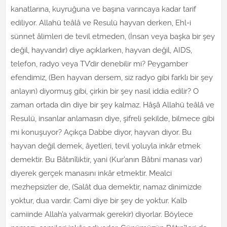
kanatlarına, kuyruğuna ve başına varıncaya kadar tarif
ediliyor. Allahü teâlâ ve Resulü hayvan derken, Ehl-i
sünnet âlimleri de tevil etmeden, (İnsan veya başka bir şey
değil, hayvandır) diye açıklarken, hayvan değil, AIDS,
telefon, radyo veya TV’dir denebilir mi? Peygamber
efendimiz, (Ben hayvan dersem, siz radyo gibi farklı bir şey
anlayın) diyormuş gibi, çirkin bir şey nasıl iddia edilir? O
zaman ortada din diye bir şey kalmaz. Hâşâ Allahü teâlâ ve
Resulü, insanlar anlamasın diye, şifreli şekilde, bilmece gibi
mi konuşuyor? Açıkça Dabbe diyor, hayvan diyor. Bu
hayvan değil demek, âyetleri, tevil yoluyla inkâr etmek
demektir. Bu Bâtınîliktir, yani (Kur’anın Bâtıni manası var)
diyerek gerçek manasını inkâr etmektir. Mealci
mezhepsizler de, (Salât dua demektir, namaz dinimizde
yoktur, dua vardır. Cami diye bir şey de yoktur. Kalb
camiinde Allah’a yalvarmak gerekir) diyorlar. Böylece