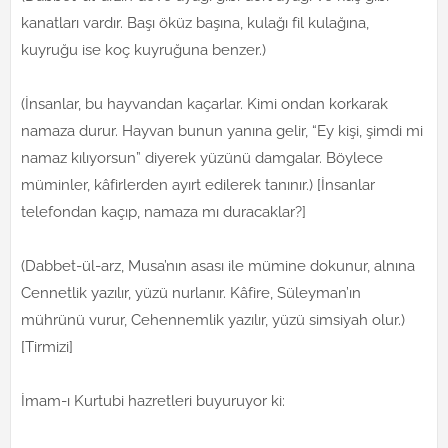
kanatları vardır. Başı öküz başına, kulağı fil kulağına,
kuyruğu ise koç kuyruğuna benzer.)
(İnsanlar, bu hayvandan kaçarlar. Kimi ondan korkarak
namaza durur. Hayvan bunun yanına gelir, “Ey kişi, şimdi mi
namaz kılıyorsun” diyerek yüzünü damgalar. Böylece
müminler, kâfirlerden ayırt edilerek tanınır.) [İnsanlar
telefondan kaçıp, namaza mı duracaklar?]
(Dabbet-ül-arz, Musa’nın asası ile mümine dokunur, alnına
Cennetlik yazılır, yüzü nurlanır. Kâfire, Süleyman’ın
mührünü vurur, Cehennemlik yazılır, yüzü simsiyah olur.)
[Tirmizi]
İmam-ı Kurtubi hazretleri buyuruyor ki: