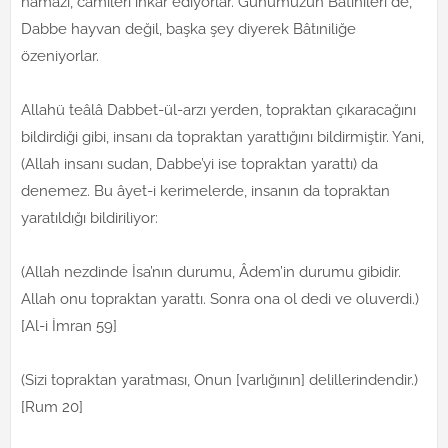
namazı, camileri inkâr ediyorlar. Günümüzün Bâtınîleri de,
Dabbe hayvan değil, başka şey diyerek Bâtıniliğe
özeniyorlar.
Allahü teâlâ Dabbet-ül-arzı yerden, topraktan çıkaracağını
bildirdiği gibi, insanı da topraktan yarattığını bildirmiştir. Yani,
(Allah insanı sudan, Dabbe’yi ise topraktan yarattı) da
denemez. Bu âyet-i kerimelerde, insanın da topraktan
yaratıldığı bildiriliyor:
(Allah nezdinde İsa’nın durumu, Âdem’in durumu gibidir.
Allah onu topraktan yarattı. Sonra ona ol dedi ve oluverdi.)
[Al-i İmran 59]
(Sizi topraktan yaratması, Onun [varlığının] delillerindendir.)
[Rum 20]