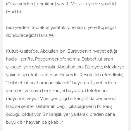
(O sizi yerden [topraktan] yarattı. Ve sizi o yerde yaşattı.)
[Hud 61]
(Sizi yerden [toprakta] yarattık; yine sizi o yere [toprağa]
döndüreceğiz.) [Taha 55]
Kütüb-ü sitte’de, Abdullah ibni Büreyde’nin rivayet ettiği
hadis-i şerifte, Peygamber efendimiz, Dabbet-ül-arzın
çıkacağı yeri göstermiştir. Abdullah ibni Büreyde, (Mekke’ye
yakın olup etrafı kum olan bir yerde, Resulullah efendimiz,
“Dabbet-ül-arz buradan çıkacak” buyurdu. İşaret edilen
yerin eni ve boyu birer karıştı) buyurdu. (Telefonun,
radyonun veya TV’nin genişliği bir karıştır) da denemez.
Hadis-i şerifte, Dabbe’nin değil, çıkacağı yerin bir karış
olduğu bildiriliyor. Bir karışlık yer yarılarak, oradan daha
büyük bir hayvan da çıkabilir.