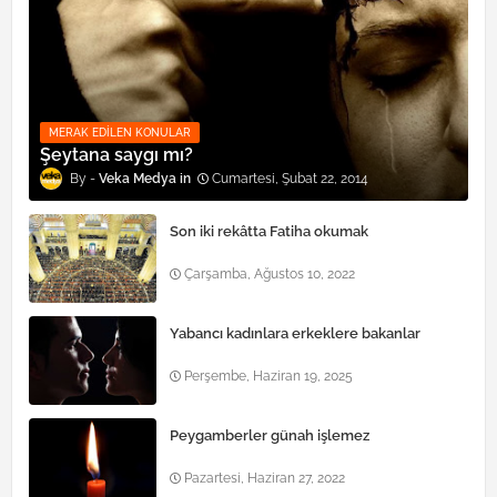
MERAK EDILEN KONULAR
Şeytana saygı mı?
Veka Medya
Cumartesi, Şubat 22, 2014
Son iki rekâtta Fatiha okumak
Çarşamba, Ağustos 10, 2022
Yabancı kadınlara erkeklere bakanlar
Perşembe, Haziran 19, 2025
Peygamberler günah işlemez
Pazartesi, Haziran 27, 2022