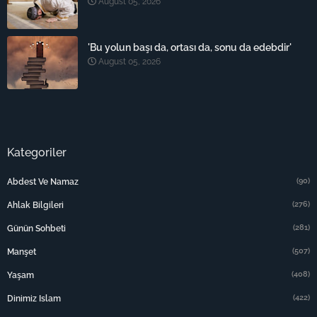
August 05, 2026
'Bu yolun başı da, ortası da, sonu da edebdir'
August 05, 2026
Kategoriler
(90)
Abdest Ve Namaz
(276)
Ahlak Bilgileri
(281)
Günün Sohbeti
(507)
Manşet
(408)
Yaşam
(422)
Dinimiz Islam