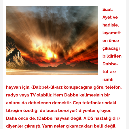
Sual:
Âyet ve
hadisle,
kıyamett
en önce
çıkacağı
bildirilen
Dabbe-
tül-arz
isimli
hayvan için, (Dabbet-ül-arz konuşacağına göre, telefon,
radyo veya TV olabilir. Hem Dabbe kelimesinin bir
anlamı da debelenen demektir. Cep telefonlarındaki
titreşim özelliği de buna benziyor) diyenler çıkıyor.
Daha önce de, (Dabbe, hayvan değil, AIDS hastalığıdır)
diyenler çıkmıştı. Yarın neler çıkaracakları belli değil.