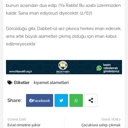
bunun acısından dua edip, (Ya Rabbi! Bu azabı üzerimizden
kaldır. Sana iman ediyoruz) diyecektir. (2/67)
Görüldüğü gibi, Dabbet-ül-arz çıkınca herkes iman edecek,
ama artık büyük alametler çıkmış olduğu için iman kabul
edilmeyecektir.
Etiketler
kıyamet alametleri
Facebook
Twi
Wh
DAHA ESKI
DAHA YENI
Evlat nimetine şükür
Çocuklara sahip çıkmak
tter
atsa