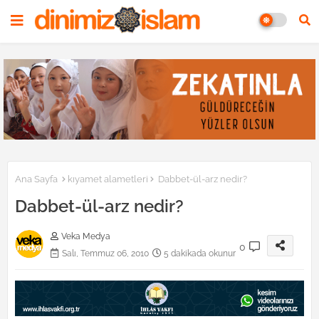
Ana Sayfa
kıyamet alametleri
Dabbet-ül-arz nedir?
Dabbet-ül-arz nedir?
Veka Medya
0
Salı, Temmuz 06, 2010
5 dakikada okunur