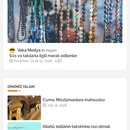
Veka Medya
Yaşam
Süs ve takılarla ilgili merak edilenler
Pazartesi, Ocak 12, 2026
0
DINIMIZ ISLAM
Cuma, Müslümanlara mahsustur
July 31, 2026
Allahü teâlânın taksimine razı olmak