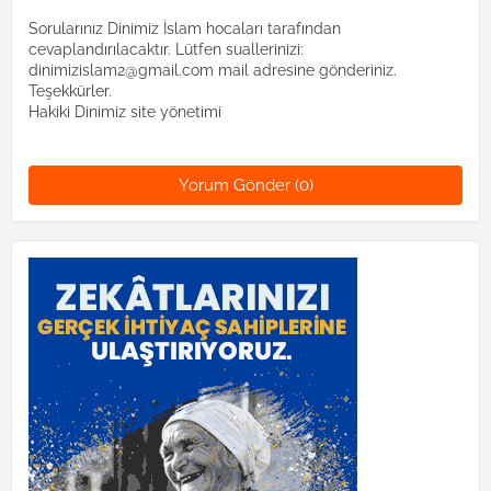
Sorularınız Dinimiz İslam hocaları tarafından
cevaplandırılacaktır. Lütfen suallerinizi:
dinimizislam2@gmail.com mail adresine gönderiniz.
Teşekkürler.
Hakiki Dinimiz site yönetimi
Yorum Gönder (0)