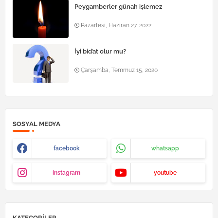
Peygamberler günah işlemez
Pazartesi, Haziran 27, 2022
İyi bid’at olur mu?
Çarşamba, Temmuz 15, 2020
SOSYAL MEDYA
facebook
whatsapp
instagram
youtube
KATEGORILER