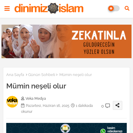
Ana Sayfa
Günün Sohbeti
Mümin neşeli olur
Mümin neşeli olur
Veka Medya
0
Pazartesi, Haziran 16, 2025
1 dakikada
okunur