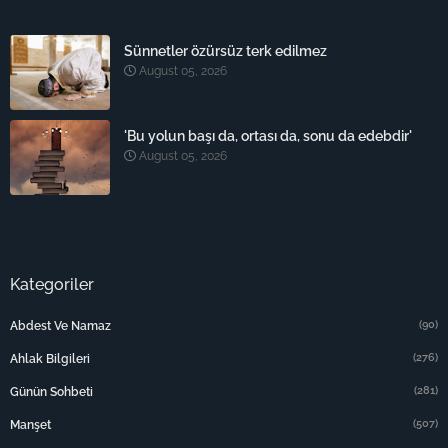
Sünnetler özürsüz terk edilmez
August 05, 2026
'Bu yolun başı da, ortası da, sonu da edebdir'
August 05, 2026
Kategoriler
(90)
Abdest Ve Namaz
(276)
Ahlak Bilgileri
(281)
Günün Sohbeti
(507)
Manşet