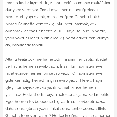
İman o kadar kıymetli ki, Allahü teâlâ bu imanın mükâfatını
dünyada vermiyor. Zira dünya imanın karşılığı olacak
nimete, alt yapı olarak, müsait değildir. Cenab-ı Hak bu
nimeti Cennette verecek, çünkü bozulmamak, yok
olmamak, ancak Cennette olur. Dünya ise, bugün vardır,
yarın yoktur. Her gün binlerce kişi vefat ediyor. Yani dünya
da, insanlar da fanidir.
Allahü teâlâ çok merhametlidir. İnsanın her yaptığı ibadet
ve hayra, hemen sevab yazılır. İnsan bir hayır işlemeye
niyet edince, hemen bir sevab yazılır. O hayrı işlemeye
giderken attığı her adımı için sevab yazılır. Hele o hayrı
işleyince, sayısız sevab yazılır. Günahlar ise, hemen
yazılmaz. Belki affedilir diye, melekler akşama kadar bekler.
Eğer hemen tevbe ederse hiç yazılmaz. Tevbe etmezse
daha sonra günah yazılır, fakat sonra tevbe ederse silinir.
Günah işlemeyen var mı? Herkesin günahı var, ama hemen