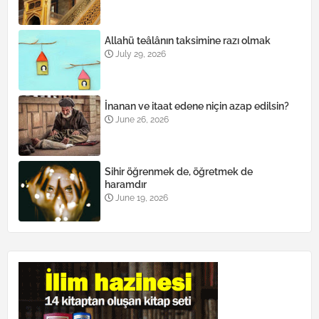
Allahü teâlânın taksimine razı olmak
July 29, 2026
İnanan ve itaat edene niçin azap edilsin?
June 26, 2026
Sihir öğrenmek de, öğretmek de
haramdır
June 19, 2026