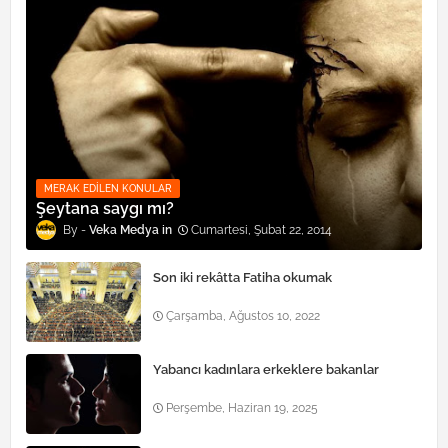
MERAK EDILEN KONULAR
Şeytana saygı mı?
Veka Medya
Cumartesi, Şubat 22, 2014
Son iki rekâtta Fatiha okumak
Çarşamba, Ağustos 10, 2022
Yabancı kadınlara erkeklere bakanlar
Perşembe, Haziran 19, 2025