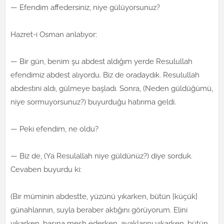
— Efendim affedersiniz, niye gülüyorsunuz?
Hazret-i Osman anlatıyor:
— Bir gün, benim şu abdest aldığım yerde Resulullah
efendimiz abdest alıyordu. Biz de oradaydık. Resulullah
abdestini aldı, gülmeye başladı. Sonra, (Neden güldüğümü,
niye sormuyorsunuz?) buyurduğu hatırıma geldi.
— Peki efendim, ne oldu?
— Biz de, (Ya Resulallah niye güldünüz?) diye sorduk.
Cevaben buyurdu ki:
(Bir müminin abdestte, yüzünü yıkarken, bütün [küçük]
günahlarının, suyla beraber aktığını görüyorum. Elini
yıkarken, başına mesh ederken, ayaklarını yıkarken, bütün