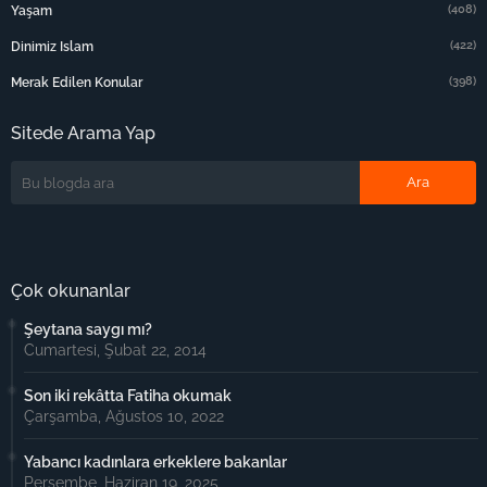
(408)
Yaşam
(422)
Dinimiz Islam
(398)
Merak Edilen Konular
Sitede Arama Yap
Çok okunanlar
Şeytana saygı mı?
Cumartesi, Şubat 22, 2014
Son iki rekâtta Fatiha okumak
Çarşamba, Ağustos 10, 2022
Yabancı kadınlara erkeklere bakanlar
Perşembe, Haziran 19, 2025