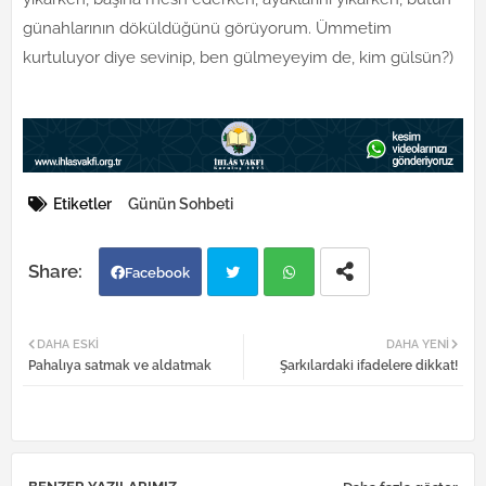
günahlarının döküldüğünü görüyorum. Ümmetim
kurtuluyor diye sevinip, ben gülmeyeyim de, kim gülsün?)
Etiketler
Günün Sohbeti
Facebook
Twi
Wh
DAHA ESKI
DAHA YENI
Pahalıya satmak ve aldatmak
Şarkılardaki ifadelere dikkat!
tter
atsa
pp