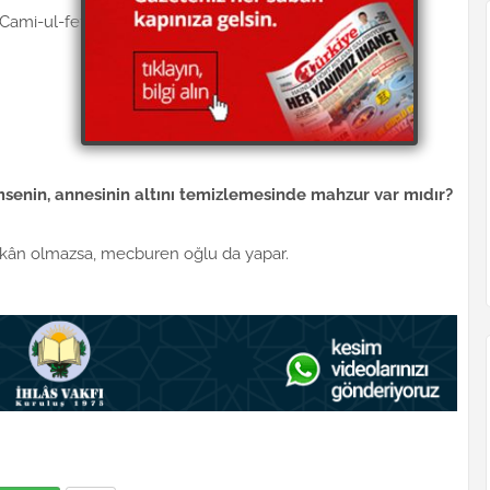
 (Cami-ul-fetava)
msenin, annesinin altını temizlemesinde mahzur var mıdır?
 İmkân olmazsa, mecburen oğlu da yapar.