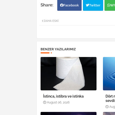
Facebook
Twitter
Wh
DAHA ESKI
BENZER YAZILARIMIZ
İstinca, istibra ve istinka
Dört 
sevdi
August 06, 2026
Aug