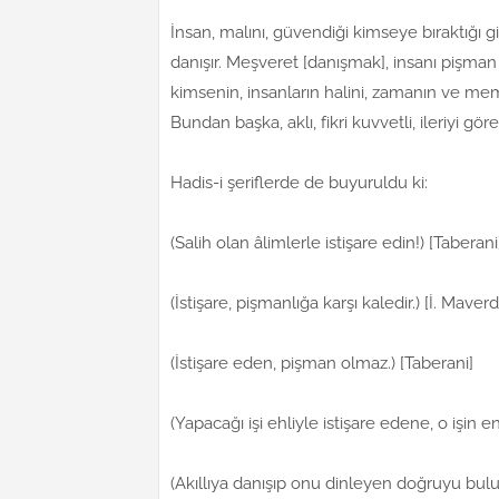
İnsan, malını, güvendiği kimseye bıraktığı 
danışır. Meşveret [danışmak], insanı pişma
kimsenin, insanların halini, zamanın ve memle
Bundan başka, aklı, fikri kuvvetli, ileriyi gö
Hadis-i şeriflerde de buyuruldu ki:
(Salih olan âlimlerle istişare edin!) [Taberani
(İstişare, pişmanlığa karşı kaledir.) [İ. Maverd
(İstişare eden, pişman olmaz.) [Taberani]
(Yapacağı işi ehliyle istişare edene, o işin en
(Akıllıya danışıp onu dinleyen doğruyu bulu