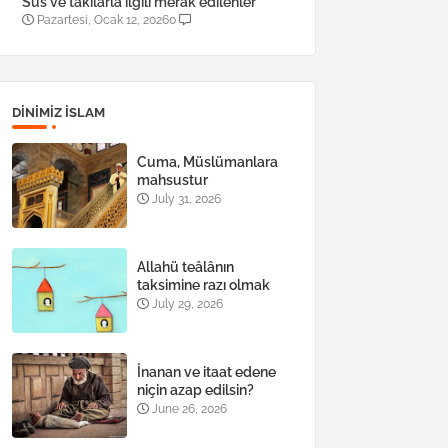
Süs ve takılarla ilgili merak edilenler
Pazartesi, Ocak 12, 2026
0
DINIMIZ ISLAM
Cuma, Müslümanlara
mahsustur
July 31, 2026
Allahü teâlânın
taksimine razı olmak
July 29, 2026
İnanan ve itaat edene
niçin azap edilsin?
June 26, 2026