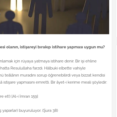
sesi olanın, istişareyi bırakıp istihare yapması uygun mu?
anlamak için rüyaya yatmaya istihare denir. Bir işi ehline
; hatta Resulullaha farzdı. Hâlbuki elbette vahiyle
hü teâlânın muradını sorup öğrenebilirdi veya bizzat kendisi
â istişare yapmasını emretti. Bir âyet-i kerime meali şöyledir:
e et!) [Al-i İmran 159]
ş yaparlar) buyuruluyor. (Şura 38)