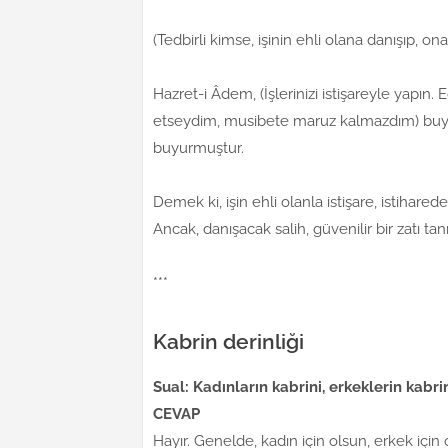
(Tedbirli kimse, işinin ehli olana danışıp, 
Hazret-i Âdem, (İşlerinizi istişareyle yapı
etseydim, musibete maruz kalmazdım) buyuru
buyurmuştur.
Demek ki, işin ehli olanla istişare, istihared
Ancak, danışacak salih, güvenilir bir zatı ta
***
Kabrin derinliği
Sual: Kadınların kabrini, erkeklerin kab
CEVAP
Hayır. Genelde, kadın için olsun, erkek için 