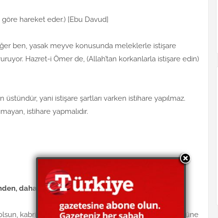
ona göre hareket eder.) [Ebu Davud]
n. Eğer ben, yasak meyve konusunda meleklerle istişare
yor. Hazret-i Ömer de, (Allah’tan korkanlarla istişare edin)
en üstündür, yani istişare şartları varken istihare yapılmaz.
nımayan, istihare yapmalıdır.
rinden, daha derin kazmak gerekir mi?
olsun, kabri derin kazmak iyidir. Derinliğinin, insanın göğsüne