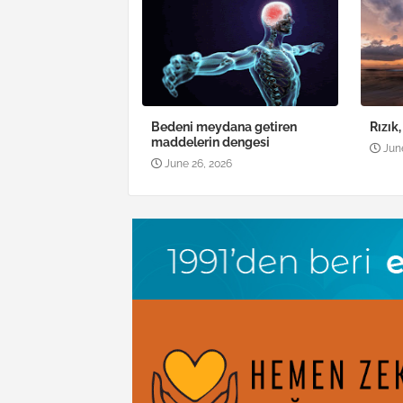
Bedeni meydana getiren
Rızık
maddelerin dengesi
Jun
June 26, 2026