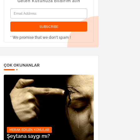
Gelen Kutunuza bildirim alın
* We promise that we don't spam !
ÇOK OKUNANLAR
MERAK EDILEN KONULAR
Şeytana saygı mı?