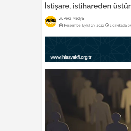
İstişare, istihareden üstü
Veka Medya
Perşembe, Eylül 29, 2022
1 dakikada o