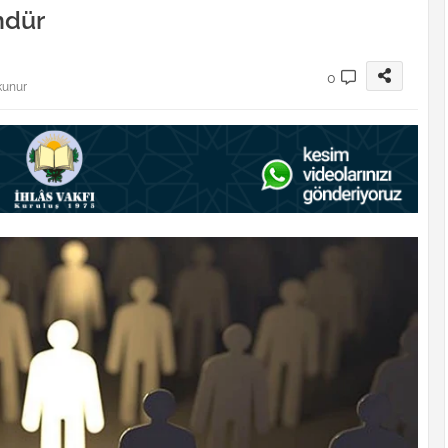
ndür
0
kunur