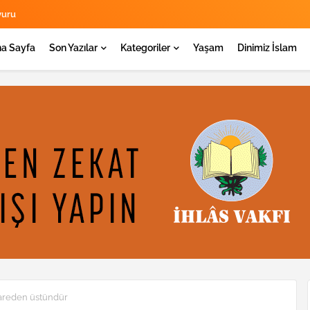
yuru
a Sayfa
Son Yazılar
Kategoriler
Yaşam
Dinimiz İslam
ihareden üstündür