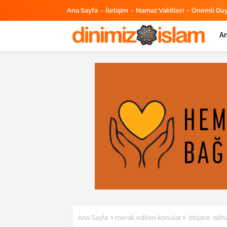
Ana Sayfa
İletişim
Namaz Vakitleri
Önemli Du
An
Ana Sayfa
merak edilen konular
İstişare, ist