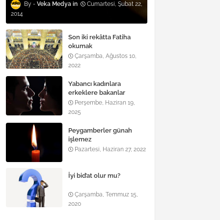
Veka Medya
Cumartesi, Şubat 22,
2014
Son iki rekâtta Fatiha
okumak
Çarşamba, Ağustos 10,
2022
Yabancı kadınlara
erkeklere bakanlar
Perşembe, Haziran 19,
2025
Peygamberler günah
işlemez
Pazartesi, Haziran 27, 2022
İyi bid’at olur mu?
Çarşamba, Temmuz 15,
2020