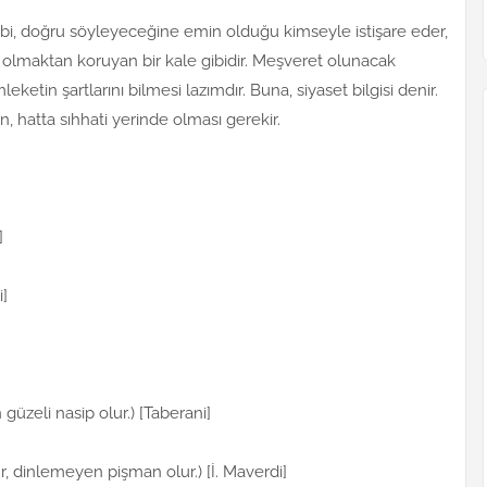
gibi, doğru söyleyeceğine emin olduğu kimseyle istişare eder,
n olmaktan koruyan bir kale gibidir. Meşveret olunacak
ketin şartlarını bilmesi lazımdır. Buna, siyaset bilgisi denir.
ren, hatta sıhhati yerinde olması gerekir.
]
i]
 güzeli nasip olur.) [Taberani]
r, dinlemeyen pişman olur.) [İ. Maverdi]