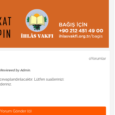
0Yorumlar
e Reviewed by Admin.
evaplandırılacaktır. Lütfen suallerinizi:
eriniz.
Yorum Gönder (0)