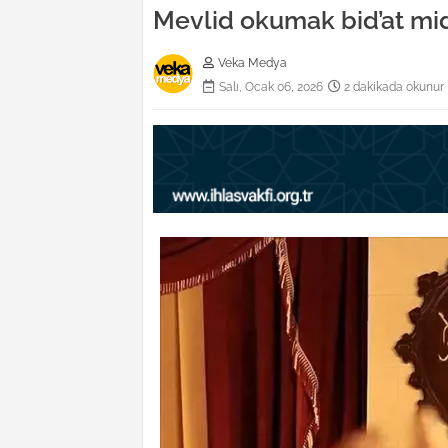
Mevlid okumak bid’at mid
Veka Medya
Salı, Ocak 06, 2026
2 dakikada okunur