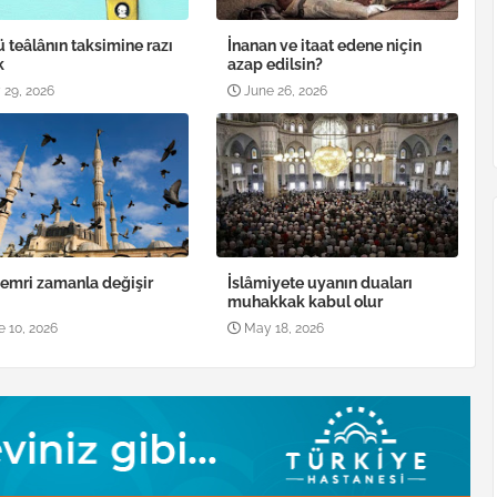
ü teâlânın taksimine razı
İnanan ve itaat edene niçin
k
azap edilsin?
 29, 2026
June 26, 2026
 emri zamanla değişir
İslâmiyete uyanın duaları
muhakkak kabul olur
e 10, 2026
May 18, 2026