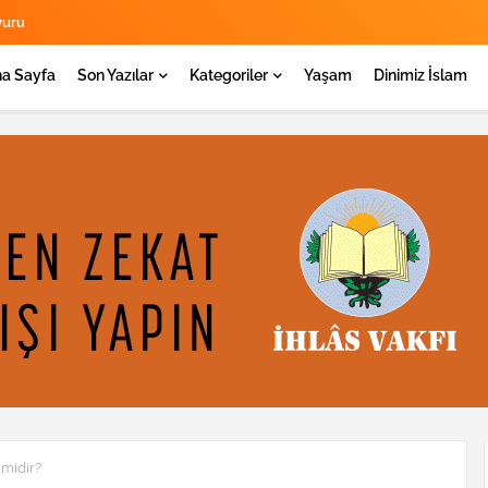
yuru
a Sayfa
Son Yazılar
Kategoriler
Yaşam
Dinimiz İslam
 midir?