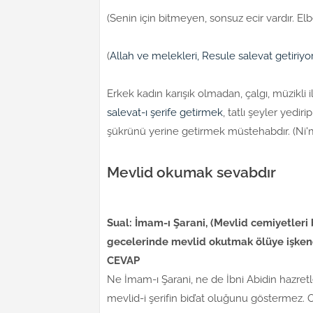
(Senin için bitmeyen, sonsuz ecir vardır. E
(
Allah ve melekleri, Resule salevat getiriyo
Erkek kadın karışık olmadan, çalgı, müzikli 
salevat-ı şerife getirmek
, tatlı şeyler yedi
şükrünü yerine getirmek müstehabdır. (Ni'
Mevlid okumak sevabdır
Sual: İmam-ı Şarani, (Mevlid cemiyetleri b
gecelerinde mevlid okutmak ölüye işkenc
CEVAP
Ne İmam-ı Şarani, ne de İbni Abidin hazretler
mevlid-i şerifin bid’at oluğunu göstermez. 