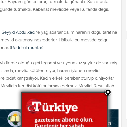
ktur. Bayram günleri oruç tutmak da günahtır. Suç oruçta
r günde tutmaktır. Kabahat mevlidde veya Kur’anda değil,
.
Seyyid Abdülkadir
’e yağ adarlar da, minarenin doğu tarafına
e mevlid okutmayı nezrederler. Hâlbuki bu mevlide çalgı
rlar. (
Redd-ül muhtar
)
idlerde olduğu gibi teganni ve uygunsuz şeyler de var imiş.
yazılarda, mevlid kötülenmiyor, haram işlenen mevlid
bid’at karıştırılıyor. Kadın erkek beraber oturup dinliyorlar.
evlidin kendisi kötü anlamına gelmez. Mevlid, Resulullah