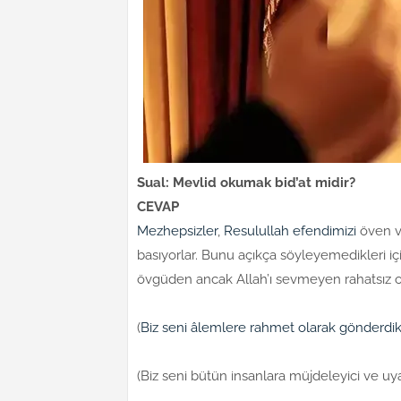
Sual: Mevlid okumak bid’at midir?
CEVAP
Mezhepsizler
,
Resulullah efendimizi
öven v
basıyorlar. Bunu açıkça söyleyemedikleri içi
övgüden ancak Allah’ı sevmeyen rahatsız o
(
Biz seni âlemlere rahmet olarak gönderdi
(Biz seni bütün insanlara müjdeleyici ve uya