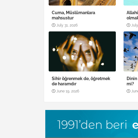
Cuma, Müslümanlara
Allah
mahsustur
olma
July 31, 2026
July
Sihir öğrenmek de, öğretmek
Dinin
de haramdır
mi?
June 19, 2026
Jun