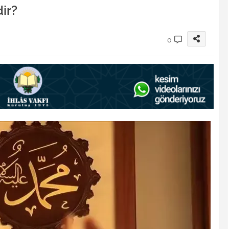
ir?
0