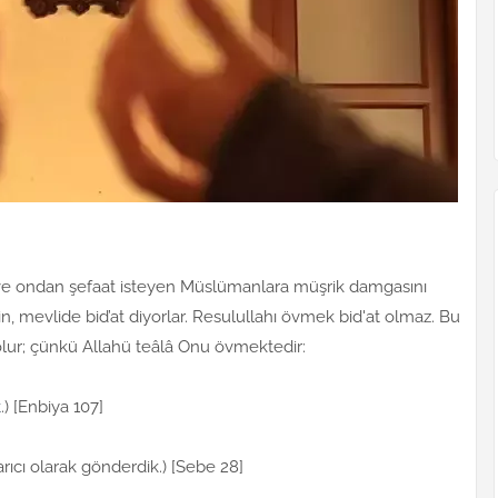
e ondan şefaat isteyen Müslümanlara müşrik damgasını
n, mevlide bid’at diyorlar. Resulullahı övmek bid'at olmaz. Bu
lur; çünkü Allahü teâlâ Onu övmektedir:
k
.) [Enbiya 107]
rıcı olarak gönderdik.) [Sebe 28]