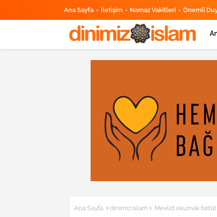
Ana Sayfa
İletişim
Namaz Vakitleri
Önemli Du
An
Ana Sayfa
dinimiz islam
Mevlid okumak bid’at