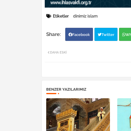
Etiketler
dinimiz islam
Facebook
Twitter
Wh
DAHA ESKI
BENZER YAZILARIMIZ