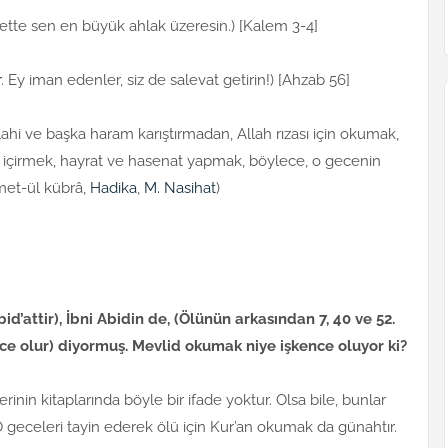
lbette sen en büyük ahlak üzeresin.) [Kalem 3-4]
r
. Ey iman edenler, siz de salevat getirin!) [Ahzab 56]
ilahi ve başka haram karıştırmadan, Allah rızası için okumak,
rip içirmek, hayrat ve hasenat yapmak, böylece, o gecenin
met-ül kübrâ,
Hadika
,
M. Nasihat
)
id’attir), İbni Abidin de, (Ölünün arkasından 7, 40 ve 52.
e olur) diyormuş. Mevlid okumak niye işkence oluyor ki?
inin kitaplarında böyle bir ifade yoktur. Olsa bile, bunlar
O geceleri tayin ederek ölü için Kur’an okumak da günahtır.