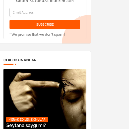
Gelen Kutunuza bildirim alın
* We promise that we don't spam !
ÇOK OKUNANLAR
MERAK EDILEN KONULAR
Şeytana saygı mı?