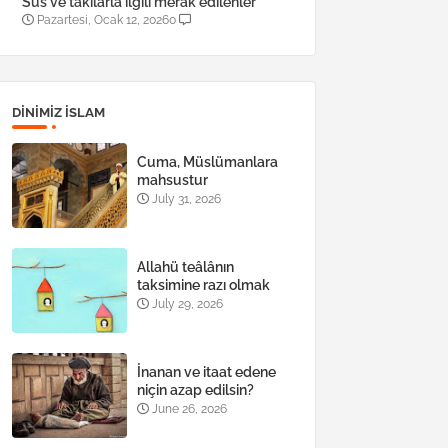
Süs ve takılarla ilgili merak edilenler
Pazartesi, Ocak 12, 2026
0
DINIMIZ ISLAM
Cuma, Müslümanlara
mahsustur
July 31, 2026
Allahü teâlânın
taksimine razı olmak
July 29, 2026
İnanan ve itaat edene
niçin azap edilsin?
June 26, 2026