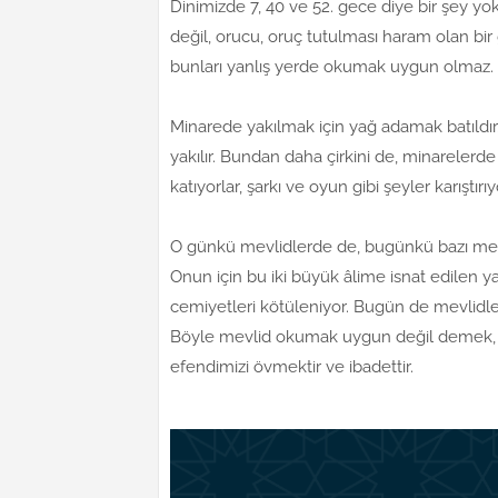
Dinimizde 7, 40 ve 52. gece diye bir şey yo
değil, orucu, oruç tutulması haram olan bi
bunları yanlış yerde okumak uygun olmaz.
Minarede yakılmak için yağ adamak batıldır
yakılır. Bundan daha çirkini de, minarelerd
katıyorlar, şarkı ve oyun gibi şeyler karıştırıyo
O günkü mevlidlerde de, bugünkü bazı mevl
Onun için bu iki büyük âlime isnat edilen 
cemiyetleri kötüleniyor. Bugün de mevlidlere 
Böyle mevlid okumak uygun değil demek, M
efendimizi övmektir ve ibadettir.