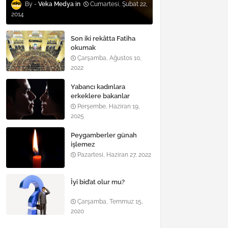
Veka Medya
Cumartesi, Şubat 22,
2014
Son iki rekâtta Fatiha
okumak
Çarşamba, Ağustos 10,
2022
Yabancı kadınlara
erkeklere bakanlar
Perşembe, Haziran 19,
2025
Peygamberler günah
işlemez
Pazartesi, Haziran 27, 2022
İyi bid’at olur mu?
Çarşamba, Temmuz 15,
2020