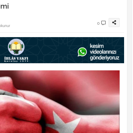
emi
0
okunur