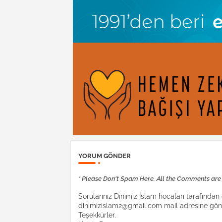
YORUM GÖNDER
* Please Don't Spam Here. All the Comments ar
Sorularınız Dinimiz İslam hocaları tarafından c
dinimizislam2@gmail.com mail adresine gönd
Teşekkürler.