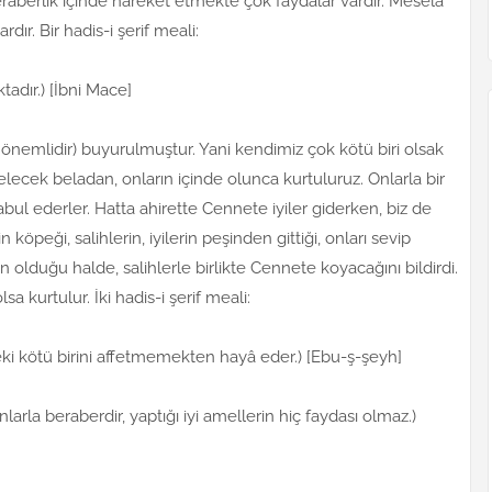
beraberlik içinde hareket etmekte çok faydalar vardır. Mesela
r. Bir hadis-i şerif meali:
tadır.) [İbni Mace]
nemlidir) buyurulmuştur. Yani kendimiz çok kötü biri olsak
 gelecek beladan, onların içinde olunca kurtuluruz. Onlarla bir
kabul ederler. Hatta ahirette Cennete iyiler giderken, biz de
 köpeği, salihlerin, iyilerin peşinden gittiği, onları sevip
n olduğu halde, salihlerle birlikte Cennete koyacağını bildirdi.
a kurtulur. İki hadis-i şerif meali:
eki kötü birini affetmemekten hayâ eder.) [Ebu-ş-şeyh]
onlarla beraberdir, yaptığı iyi amellerin hiç faydası olmaz.)