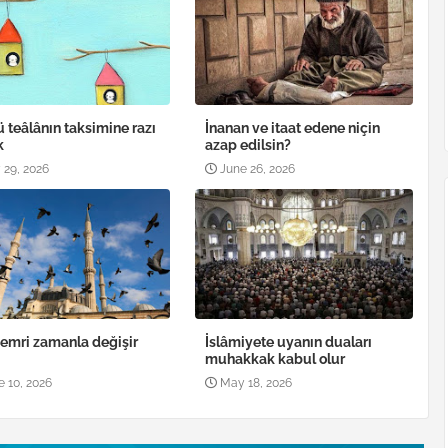
ü teâlânın taksimine razı
İnanan ve itaat edene niçin
k
azap edilsin?
 29, 2026
June 26, 2026
 emri zamanla değişir
İslâmiyete uyanın duaları
muhakkak kabul olur
e 10, 2026
May 18, 2026