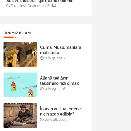
Süs ve takılarla ilgili merak edilenler
Pazartesi, Ocak 12, 2026
0
DINIMIZ ISLAM
Cuma, Müslümanlara
mahsustur
July 31, 2026
Allahü teâlânın
taksimine razı olmak
July 29, 2026
İnanan ve itaat edene
niçin azap edilsin?
June 26, 2026