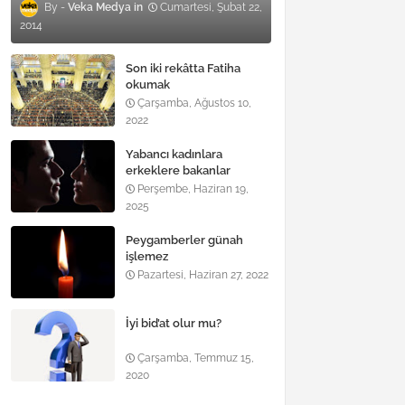
Veka Medya
Cumartesi, Şubat 22,
2014
Son iki rekâtta Fatiha
okumak
Çarşamba, Ağustos 10,
2022
Yabancı kadınlara
erkeklere bakanlar
Perşembe, Haziran 19,
2025
Peygamberler günah
işlemez
Pazartesi, Haziran 27, 2022
İyi bid’at olur mu?
Çarşamba, Temmuz 15,
2020