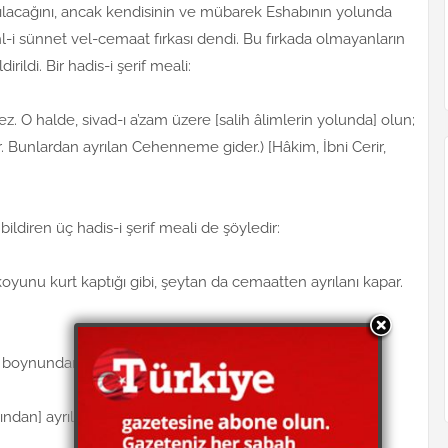
rılacağını, ancak kendisinin ve mübarek Eshabının yolunda
Ehl-i sünnet vel-cemaat fırkası dendi. Bu fırkada olmayanların
ildi. Bir hadis-i şerif meali:
z. O halde, sivad-ı a’zam üzere [salih âlimlerin yolunda] olun;
. Bunlardan ayrılan Cehenneme gider.) [Hâkim, İbni Cerir,
ildiren üç hadis-i şerif meali de şöyledir:
oyunu kurt kaptığı gibi, şeytan da cemaatten ayrılanı kapar.
nı boynundan çıkarmış olur.) [Ebu Davud]
sından] ayrılan yüzüstü Cehenneme düşer.) [Taberani]