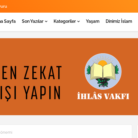
yuru
a Sayfa
Son Yazılar
Kategoriler
Yaşam
Dinimiz İslam
n önemi