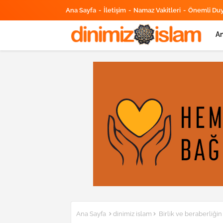
Ana Sayfa
İletişim
Namaz Vakitleri
Önemli Du
An
Ana Sayfa
dinimiz islam
Birlik ve beraberliği