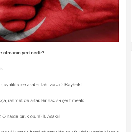
de olmanın yeri nedir?
r:
 ayrılıkta ise azab-ı ilahi vardır.) [Beyheki]
ça, rahmet de artar. Bir hadis-i şerif meali:
ır. O halde birlik olun!) [İ. Asakir]