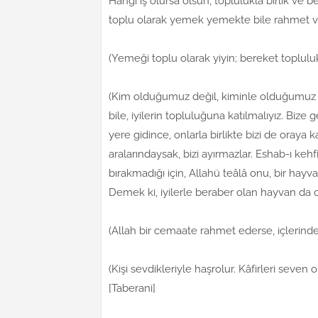
Hangi iş olursa olsun, toplulukla birlik ve 
toplu olarak yemek yemekte bile rahmet vardı
(Yemeği toplu olarak yiyin; bereket topluluk
(Kim olduğumuz değil, kiminle olduğumuz ö
bile, iyilerin topluluğuna katılmalıyız. Bize
yere gidince, onlarla birlikte bizi de oraya 
aralarındaysak, bizi ayırmazlar. Eshab-ı kehfin
bırakmadığı için, Allahü teâlâ onu, bir hayva
Demek ki, iyilerle beraber olan hayvan da ols
(Allah bir cemaate rahmet ederse, içlerind
(Kişi sevdikleriyle haşrolur. Kâfirleri seven 
[Taberani]