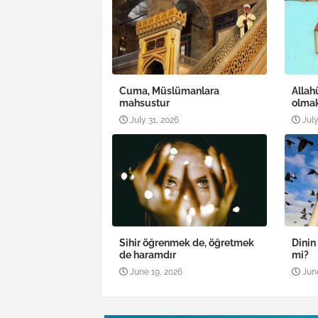
Cuma, Müslümanlara
Allah
mahsustur
olma
July 31, 2026
July
Sihir öğrenmek de, öğretmek
Dinin
de haramdır
mi?
June 19, 2026
Jun