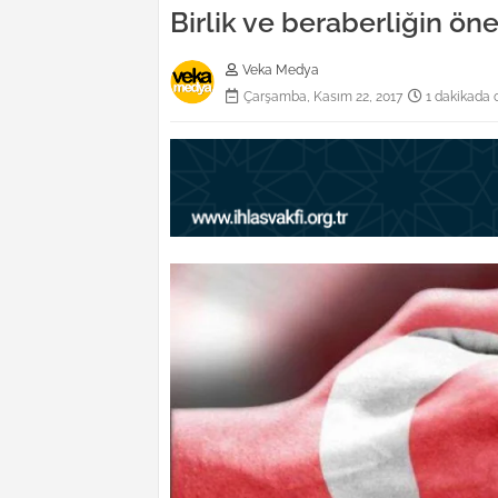
Birlik ve beraberliğin ön
Veka Medya
Çarşamba, Kasım 22, 2017
1 dakikada 