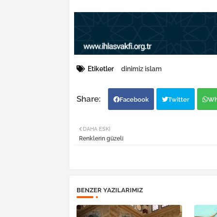
Etiketler
dinimiz islam
Facebook
Twitter
Wh
DAHA ESKI
Renklerin güzeli
BENZER YAZILARIMIZ