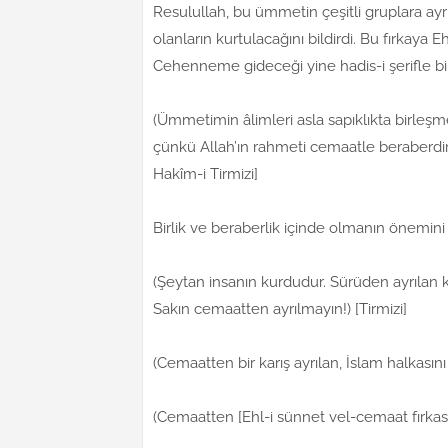
Resulullah, bu ümmetin çeşitli gruplara ay
olanların kurtulacağını bildirdi. Bu fırkaya 
Cehenneme gideceği yine hadis-i şerifle bildir
(Ümmetimin âlimleri asla sapıklıkta birleşme
çünkü Allah’ın rahmeti cemaatle beraberdir
Hakîm-i Tirmizi]
Birlik ve beraberlik içinde olmanın önemini b
(Şeytan insanın kurdudur. Sürüden ayrılan k
Sakın cemaatten ayrılmayın!) [Tirmizi]
(Cemaatten bir karış ayrılan, İslam halkası
(Cemaatten [Ehl-i sünnet vel-cemaat fırka